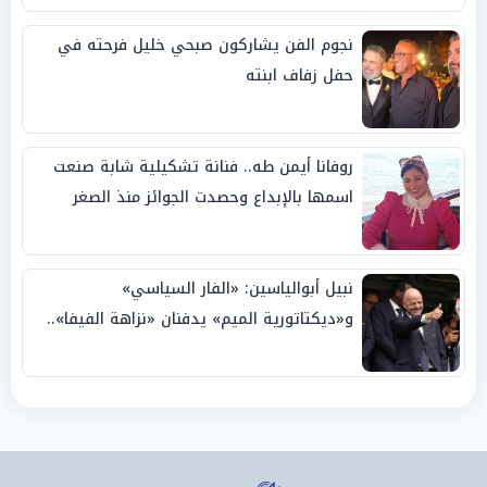
نجوم الفن يشاركون صبحي خليل فرحته في
حفل زفاف ابنته
روفانا أيمن طه.. فنانة تشكيلية شابة صنعت
اسمها بالإبداع وحصدت الجوائز منذ الصغر
نبيل أبوالياسين: «الفار السياسي»
و«ديكتاتورية الميم» يدفنان «نزاهة الفيفا»..
وإقالة «إنفانتينو» باتت حتمية