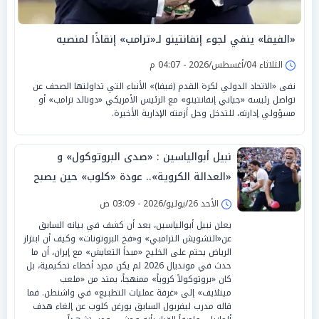
«الفيفا» ينفي لجوء إنفانتينو لـ«ترامب» إنقاذًا لمنصبه
الثلاثاء 04/أغسطس/2026 - 04:07 م
نفى «الاتحاد الدولي لكرة القدم (فيفا)» الأنباء التي تداولتها الصحف عن
تواصل رئيسه «جياني إنفانتينو» مع الرئيس الأمريكي «دونالد ترامب» أو
مسؤولي إدارته، للتدخل وحل أزمته الإدارية الأخيرة.
نبيل أبوالياسين : «صدى البروتوكول» و
«العدالة الكروية».. عودة «كلوب» حين يصبح
«المنقذ شاهداً»
الأحد 26/يوليو/2026 - 03:09 ص
يعلن نبيل أبوالياسين، بعد أن كشف في بيانه السابق
عن«التشويش الترامبي» و«فخ البروتونات» وكيف أن ابتزاز
الرياض يحتم على الخليج «مبدأ التعايش» مع إيران، أن ما
حدث في مونديال 2026 لم يكن مجرد أخطاء تحكيمية، بل
كان «بروتوكولاً كروياً» ممنهجاً، يمتد من «ملعب
ميتلايف» إلى «غرفة عمليات التطبيع» في واشنطن. فما
قاله مدرب ليفربول السابق يورغن كلوب عن إلغاء هدف