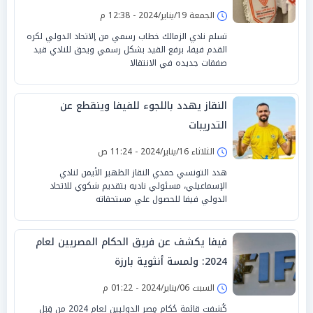
الجمعة 19/يناير/2024 - 12:38 م
تسلم نادي الزمالك خطاب رسمي من إلاتحاد الدولي لكره
القدم فيفا، برفع القيد بشكل رسمي ويحق للنادي قيد
صفقات جديده في الانتقالا
النقاز يهدد باللجوء للفيفا وينقطع عن
التدريبات
الثلاثاء 16/يناير/2024 - 11:24 ص
هدد التونسي حمدي النقاز الظهير الأيمن لنادي
الإسماعيلي، مسئولي ناديه بتقديم شكوي للاتحاد
الدولي فيفا للحصول علي مستحقاته
فيفا يكشف عن فريق الحكام المصريين لعام
2024: ولمسة أنثوية بارزة
السبت 06/يناير/2024 - 01:22 م
كُشفت قائمة حُكام مِصر الدوليين لعام 2024 من قِبَل