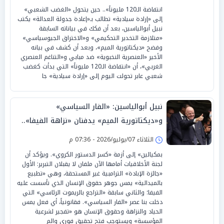
انتفاضة الـ120 مليوناً».. حين يتحول «الغضب الشعبي»
إلى «إرادة سيادية» تطالب بـ«إعادة جدولة العدالة» يكتب
نبيل أبوالياسين، بعد أن فكك في بياناته السابقة
«متلازمة التخدير التحكيمي» و«الاختراق الجيوسياسي»
وفضح «ديكتاتورية الميم»، وبعد أن كشف في بيانه
الأخير «العنصرية النخبوية» ضد مبابي و«التناغم العنصري
الغربي»، أن «انتفاضة الـ120 مليوناً» التي بدأت كغضب
شعبي عابر تحولت اليوم إلى «إرادة سيادية» جا
نبيل أبوالياسين: «الفار السياسي»
و«ديكتاتورية الميم» يدفنان «نزاهة الفيفا»..
وإقالة «إنفانتينو» باتت حتمية
الثلاثاء 07/يوليو/2026 - 07:36 م
بمكيالين» إلى أزمة «كسر الدستور الكروي». ويؤكد أن
لجنة الأخلاقيات أمامها الآن ملفان لا يقبلان التبرير: الأول
«جائزة الإبادة» الترامبية غير المستحقة، وهي «تطبيع
بالميدالية» يمس جوهر حقوق الإنسان الذي تأسست عليه
الفيفا؛ والثاني سابقة «التراجع بالريموت الرئاسي» التي
دخلت بنا عصر «الفار السياسي». فقانونياً، أي فعل يمس
الحياد والنزاهة وحقوق الإنسان هو «تفجير لشرعية
المؤسسة» ويستوجب فتح تحقيق فوري والم