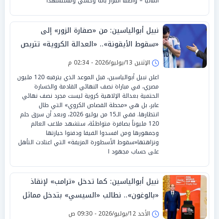
ألمانيا – واصفاً القرار بأنه وحشي ومستشهداً
نبيل أبوالياسين: من «صفارة الزور» إلى
«سقوط الأيقونة».. «العدالة الكروية» تتربص
بـ«ميسي» في «أتلانتا»
الإثنين 13/يوليو/2026 - 02:34 م
اعلن نبيل أبوالياسين، قبل الموعد الذي يترقبه 120 مليون
مصري، في مباراة نصف النهائي القادمة والخسارة
الحتمية بعدالة الإلاهية كروية ليست مجرد نصف نهائي
عابر، بل هي «محطة القصاص الكروي» التي طال
انتظارها. ففي الـ15 من يوليو 2026، وبعد أن سرق حلم
120 مليوناً بصافرة متواطئة، ستشهد ملاعب العالم
وجمهورها ومن افسدوا الفيفا ودفنوا حيازتها
ونزاهتها«سقوط الأسطورة المزيفة» التي اعتادت التأهل
على حساب مجهود ا
نبيل أبوالياسين: كما تدخل «ترامب» لإنقاذ
«بالوغون».. نطالب «السيسي» بتدخل مماثل
لإعادة مباراة مصر
الأحد 12/يوليو/2026 - 09:30 ص