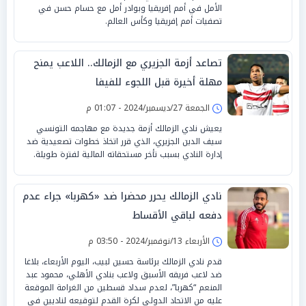
الأمل في أمم إفريقيا وبوادر أمل مع حسام حسن في
تصفيات أمم إفريقيا وكأس العالم.
تصاعد أزمة الجزيري مع الزمالك.. اللاعب يمنح
مهلة أخيرة قبل اللجوء للفيفا
الجمعة 27/ديسمبر/2024 - 01:07 م
يعيش نادي الزمالك أزمة جديدة مع مهاجمه التونسي
سيف الدين الجزيري، الذي قرر اتخاذ خطوات تصعيدية ضد
إدارة النادي بسبب تأخر مستحقاته المالية لفترة طويلة.
نادي الزمالك يحرر محضرا ضد «كهربا» جراء عدم
دفعه لباقي الأقساط
الأربعاء 13/نوفمبر/2024 - 03:50 م
قدم نادي الزمالك برئاسة حسين لبيب، اليوم الأربعاء، بلاغا
ضد لاعب فريقه الأسبق ولاعب بنادي الأهلي، محمود عبد
المنعم “كهربا”، لعدم سداد قسطين من الغرامة الموقعة
عليه من الاتحاد الدولي لكرة القدم لتوقيعه لناديين في