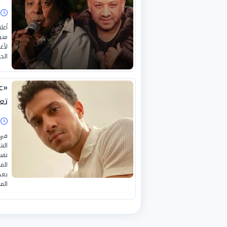
ا
أعل
مني
لأغ
الجم
«ع
تع
ا
في 
الش
نفس
الم
بعد
الم