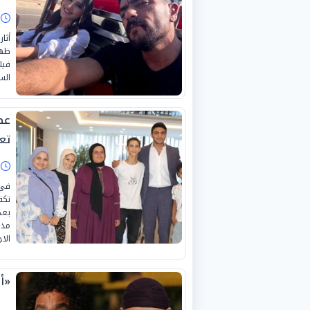
ا
أثا
ظهر
فيل
الس
عص
تع
ا
في 
تكف
بعد
مذه
الا
«أ