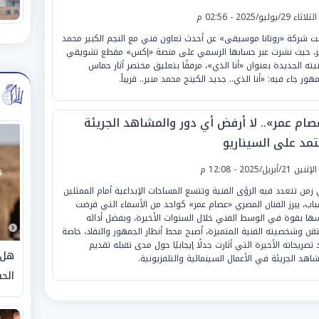
لثلاثاء 29/يوليو/2025 - 02:56 م
نت شركة «روتانا موسيقى» عن أحدث تعاون فني مع النجم الكبير محمد
ر، حيث نشرت عبر حسابها الرسمي على منصة «إكس» مقطع تشويقي
نيته الجديدة بعنوان «أنا الذي»، مرفقًا بتعليق مختصر أثار حماس
هور جاء فيه: «أنا الذي.. جديد الكينج محمد منير.. قريباً.
صام عمر».. لا أرفض أي دور والمشاهد الجريئة
تمد على السيناريو
لإثنين 21/أبريل/2025 - 12:08 م
زمن تتعدد فيه الرؤى الفنية وتتسع المساحات الإبداعية أمام الممثلين
باب، يبرز الفنان المصري «عصام عمر» كواحد من الأسماء التي فرضت
ها بقوة في الوسط الفني خلال السنوات الأخيرة، وبفضل أدائه
تقن وشخصيته الفنية المتميزة، أصبح محط أنظار الجمهور والنقاد، خاصة
 تصريحاته الأخيرة التي أثارت جدلًا إيجابيًا حول مدى تقبله تقديم
هل 
شاهد الجريئة في الأعمال السينمائية والتلفزيونية.
الحق