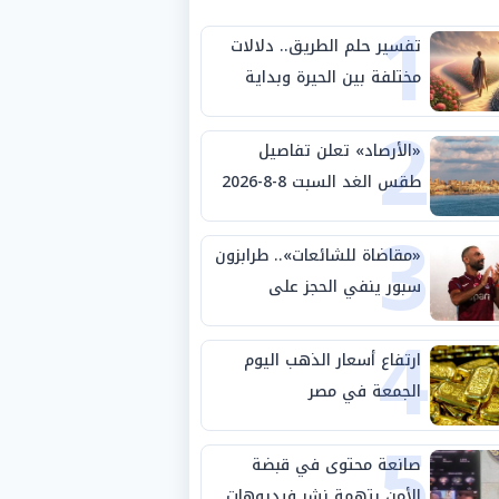
1
تفسير حلم الطريق.. دلالات
مختلفة بين الحيرة وبداية
2
مرحلة جديدة
«الأرصاد» تعلن تفاصيل
طقس الغد السبت 8-8-2026
3
والظواهر الجوية
«مقاضاة للشائعات».. طرابزون
سبور ينفي الحجز على
4
مستحقات محمد صلاح
ارتفاع أسعار الذهب اليوم
الجمعة في مصر
5
صانعة محتوى في قبضة
الأمن بتهمة نشر فيديوهات