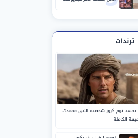
خادشة للحياء
ترندات
يجسد توم كروز شخصية النبي محمد؟..
يقة الكاملة
نجوم الفن يشاركون