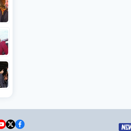
e
witter
facebook