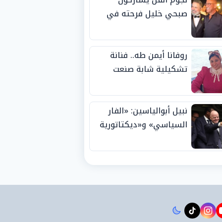
صبحي خليل فرحته في
حفل زفاف ابنته
روفانا أيمن طه.. فنانة
تشكيلية شابة صنعت
اسمها بالإبداع وحصدت
الجوائز منذ الصغر
نبيل أبوالياسين: «الفار
السياسي» و«ديكتاتورية
الميم» يدفنان «نزاهة
الفيفا».. وإقالة
«إنفانتينو» باتت حتمية
instagram
tiktok
youtub
t