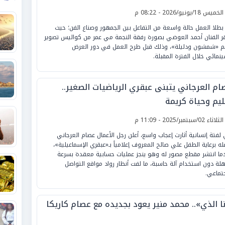
لخميس 18/يونيو/2026 - 08:22 م
ر بطلا العمل حالة واسعة من التفاعل بين الجمهور وصناع الفن؛ حيث
 الفنان أحمد العوضي بصورة رفقة النجمة مي عمر من كواليس تصوير
م «شمشون ودليلة»، وذلك قبل طرح العمل في دور العرض
ينمائي خلال الفترة المقبلة.
ام العرجاني يتبنى عبقري الرياضيات الصغير..
ليم وحياة كريمة
لثلاثاء 02/سبتمبر/2025 - 11:09 م
لفتة إنسانية أثارت إعجاب واسع، أعلن رجل الأعمال عصام العرجاني
له برعاية الطفل علي صالح المعروف إعلامياً بـ«عبقري الإسماعيلية»،
ما انتشر مقطع مصور له وهو ينجز عمليات حسابية معقدة بسرعة
لة دون استخدام آلة حاسبة، ما لفت أنظار رواد مواقع التواصل
جتماعي.
نا الذي».. محمد منير يعود بجديده مع عصام كاريكا