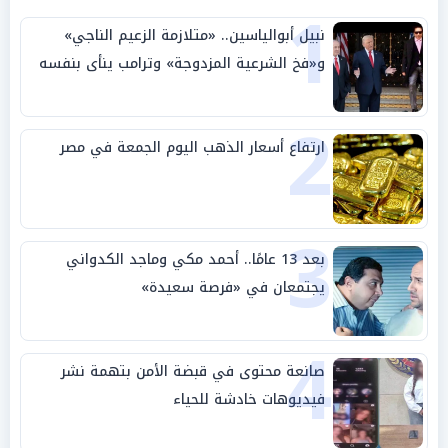
1
نبيل أبوالياسين.. «متلازمة الزعيم الناجي»
و«فخ الشرعية المزدوجة» وترامب ينأى بنفسه
وحليفه في «ميتم استراتيجي»
2
ارتفاع أسعار الذهب اليوم الجمعة في مصر
3
بعد 13 عامًا.. أحمد مكي وماجد الكدواني
يجتمعان في «فرصة سعيدة»
4
صانعة محتوى في قبضة الأمن بتهمة نشر
فيديوهات خادشة للحياء