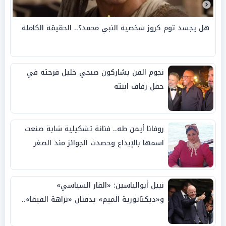
هل يجسد توم كروز شخصية النبي محمد؟.. الحقيقة الكاملة
نجوم الفن يشاركون صبحي خليل فرحته في
حفل زفاف ابنته
روفانا أيمن طه.. فنانة تشكيلية شابة صنعت
اسمها بالإبداع وحصدت الجوائز منذ الصغر
نبيل أبوالياسين: «الفار السياسي»
و«ديكتاتورية الميم» يدفنان «نزاهة الفيفا»..
وإقالة «إنفانتينو» باتت حتمية