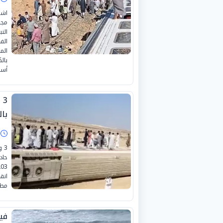
اشغ
مجل
الن
أسف
بال
ا
انق
مطر