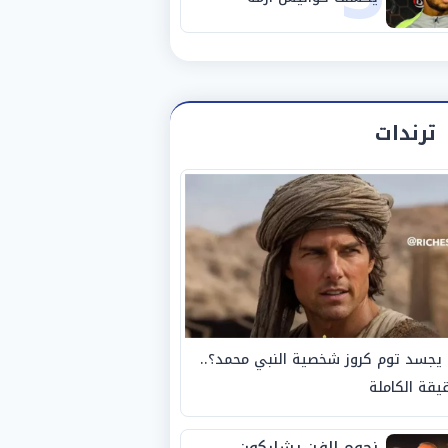
استبعاده المفاجئ من
الزمالك
ترندات
يجسد توم كروز شخصية النبي محمد؟..
يقة الكاملة
نجوم الفن يشاركون