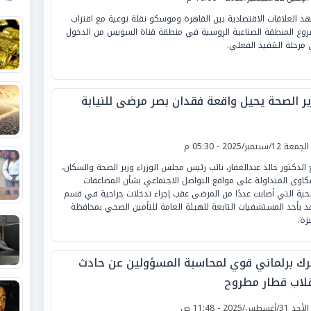
د العلاقات الاقتصادية بين القاهرة وموسكو نقلة نوعية مع اقتراب
وع المنطقة الصناعية الروسية في منطقة قناة السويس من الدخول
مرحلة التنفيذ الفعلي.
ير الصحة يحيل واقعة فقدان بصر مرضى للنيابة
لجمعة 12/سبتمبر/2025 - 05:30 م
ابع الدكتور خالد عبدالغفار، نائب رئيس مجلس الوزراء وزير الصحة والسكان،
كاوى المتداولة على مواقع التواصل الاجتماعي بشأن المضاعفات
حية التي أصابت عددًا من المرضى عقب إجراء تدخلات جراحية في قسم
مد بأحد المستشفيات التابعة للهيئة العامة للتأمين الصحي بمحافظة
زة.
رك برلماني قوي لمحاسبة المسؤولين عن حادث
قلاب قطار مطروح
لأحد 31/أغسطس/2025 - 11:48 ص