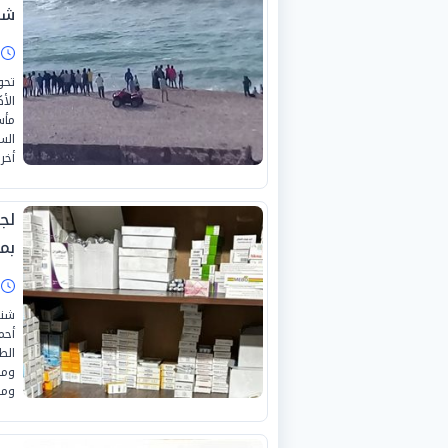
شا
ا
تحو
الأ
مأس
أخر
لج
بم
ا
شنت
أحم
الط
ومف
ومو