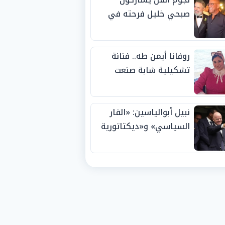
صبحي خليل فرحته في
حفل زفاف ابنته
روفانا أيمن طه.. فنانة
تشكيلية شابة صنعت
اسمها بالإبداع وحصدت
الجوائز منذ الصغر
نبيل أبوالياسين: «الفار
السياسي» و«ديكتاتورية
الميم» يدفنان «نزاهة
الفيفا».. وإقالة
«إنفانتينو» باتت حتمية