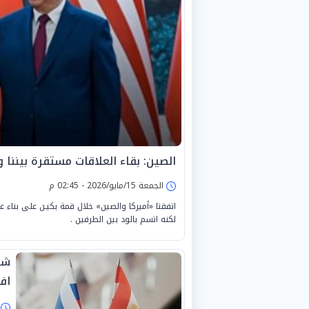
الصين: بقاء العلاقات مستقرة بيننا 
الجمعة 15/مايو/2026 - 02:45 م
اتفقتا «أميركا والصين» خلال قمة بكيـن على بناء ع
لكنه اتسم بالود بين الطرفين .
شر
اف
ا