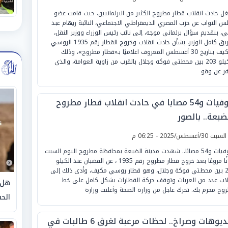
ل حادث انقلاب قطار مطروح الكثير من البرلمانيين، حيث قامت عضو
س النواب عن حزب المصري الديمقراطي الاجتماعي، النائبة ريهام عبد
بي، بتقديم سؤال برلماني موجه، إلى نائب رئيس الوزراء ووزير النقل،
الفريق كامل الوزير، بشأن حادث انقلاب وخروج القطار رقم 1935 الروسي
المكيف بتاريخ 30 أغسطس المعروف اعلاميًا بـ«قطار مطروح»، وذلك
بالكيلو 203 بين محطتي فوكه وجلال بالقرب من زاوية العوامة، والذي
ر عن وقو
3 وفيات و54 مصابا في حادث انقلاب قطار مطروح
ضبعة.. بالصور
لسبت 30/أغسطس/2025 - 06:25 م
3 وفيات و54 مصابًا.. شهدت مدينة الضبعة بمحافظة مطروح اليوم السبت
حادثًا مروعًا بعد خروج قطار مطروح رقم 1935 ، عن القضبان عند الكيلو
203 بين محطتي فوكة وجلال، وهو قطار روسي مكيف، وأدى ذلك إلى
لاب عدد من العربات وتوقف حركة القطارات بشكل كامل على خط
هل 
وح محرم بك. تحرك عاجل من وزارة الصحة وأعلنت وزارة
الحق
فيديوهات وصراخ.. لحظات مرعبة لغرق 6 طالبات في