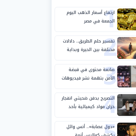
1
ارتفاع أسعار الذهب اليوم
الجمعة في مصر
2
تفسير حلم الطريق.. دلالات
مختلفة بين الحيرة وبداية
3
مرحلة جديدة
صانعة محتوى في قبضة
الأمن بتهمة نشر فيديوهات
4
خادشة للحياء
التصريح بدفن ضحيتي انفجار
خزان مواد كيميائية بأحد
5
مصانع الفيوم
«دول عصابة».. أنس وائل
يكشف كواليس أزمة