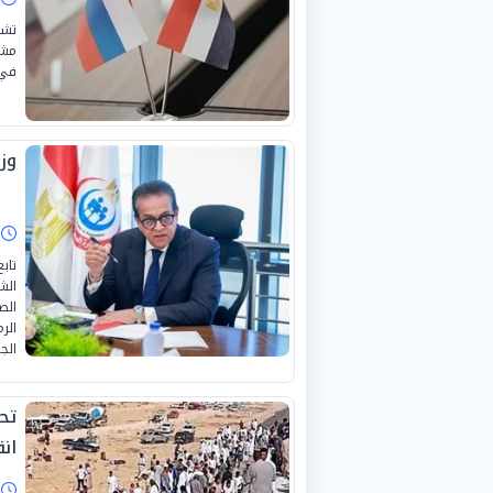
تشه
مشر
في 
وز
ا
‏‎ت
الش
الص
الر
الجي
تح
ان
ا