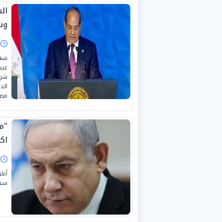
ال
ونف
ا
عيد
شرك
الد
مصر
"م
اك
ا
أعل
سيخ