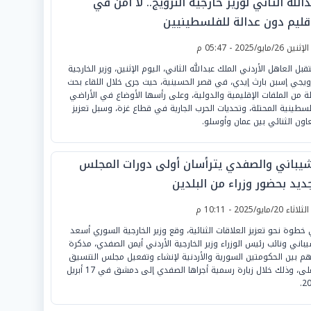
ﷲ الثاني لوزير خارجية النرويج.. لا أمن في
إقليم دون عدالة للفلسطينيين
لإثنين 26/مايو/2025 - 05:47 م
قبل العاهل الأردني الملك عبدﷲ الثاني، اليوم الإثنين، وزير الخارجية
رويجي إسبن بارث إيدي، في قصر الحسينية، حيث جرى خلال اللقاء بحث
ة من الملفات الإقليمية والدولية، وعلى رأسها الأوضاع في الأراضي
لسطينية المحتلة، وتحديات الحرب الجارية في قطاع غزة، وسبل تعزيز
عاون الثنائي بين عمان وأوسلو.
شيباني والصفدي يترأسان أولى دورات المجلس
ديد بحضور وزراء من البلدين
لثلاثاء 20/مايو/2025 - 10:11 م
خطوة نحو تعزيز العلاقات الثنائية، وقع وزير الخارجية السوري أسعد
يباني ونائب رئيس الوزراء وزير الخارجية الأردني أيمن الصفدي، مذكرة
هم بين الحكومتين السورية والأردنية لإنشاء وتفعيل مجلس التنسيق
الأعلى، وذلك خلال زيارة رسمية أجراها الصفدي إلى دمشق في 17 أبريل
20