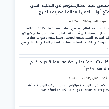
سيسي بعيد العمال..نتوسع في التعليم الفني
تح أبواب العمل للعمالة المصرية بالخارج
لسبت 03/مايو/2025 - 02:43 م
شهد الرئيس عبد الفتاح السيسي، صباح السبت 3 مايو 2025، احتفالية
 العمال الرسمية، التي نُظمت هذا العام من قلب صرح صناعي كبير هو
ة السويس للصلب بمدينة السويس، وسط حضور واسع من قيادات
ولة وممثلي النقابات العمالية وقيادات المجتمع الصناعي والإنتاجي في
.
كتب نتنياهو" يعلن إخضاعه لعملية جراحية تم
تشافها مؤخراً
لأحد 31/مارس/2024 - 03:21 م
ن مكتب رئيس الوزراء الإسرائيلي، بنيامين نتنياهو، اليوم الأحد، أنه
ضع لعملية جراحية لعلاج "فتق" اكتشفه أطباؤه مؤخراً.