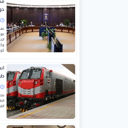
مد
حو
ا
عقد
موس
الخ
وكب
كون
ان
طو
ا
تنط
الط
الق