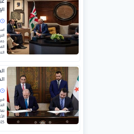
عبد
ال
ا
است
الن
جمل
الف
الت
ال
الج
ا
في 
الش
تفا
25.