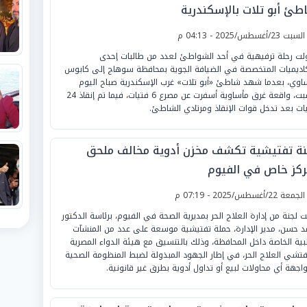
طئ أبو تلات بالإسكندرية
لسبت 23/أغسطس/2025 - 04:13 م
لت رحلة ترفيهية في أحد الشواطئ لعدد من طالبات إحدى
كاديميات المتخصصة في الضيافة الجوية بمحافظة سوهاج إلى كابوس
اوي، بعدما شهد شاطئ «أبو تلات» غرب الإسكندرية صباح اليوم
السبت، واقعة غرق مأساوية أسفرت عن مصرع 6 فتيات، فيما تم إنقاذ 24
يات بعد تدخل قوات الإنقاذ ومرتادي الشاطئ.
نة تفتيشية تكشف مخزن أدوية مخالف ملحق
ركز خاص في الفيوم
لجمعة 22/أغسطس/2025 - 07:19 م
 لجنة من إدارة العلاج الحر بمديرية الصحة في الفيوم، برئاسة الدكتور
د حسن، مدير الإدارة، حملة تفتيشية موسعة على عدد من المنشآت
بية الخاصة داخل المحافظة، وذلك بالتنسيق مع هيئة الدواء المصرية
تشي العلاج الحر، في إطار الجهود المبذولة لضبط المنظومة الصحية
اجهة أي محاولات لبيع أو تداول أدوية بطرق غير قانونية.