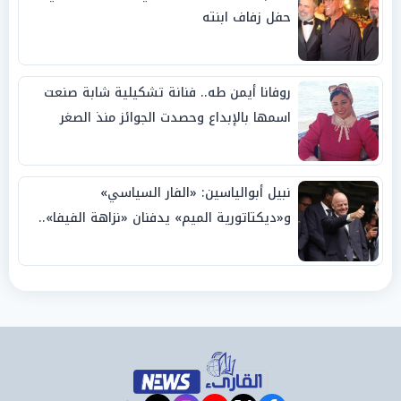
حفل زفاف ابنته
روفانا أيمن طه.. فنانة تشكيلية شابة صنعت
اسمها بالإبداع وحصدت الجوائز منذ الصغر
نبيل أبوالياسين: «الفار السياسي»
و«ديكتاتورية الميم» يدفنان «نزاهة الفيفا»..
وإقالة «إنفانتينو» باتت حتمية