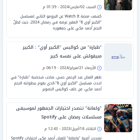
2024
السبت 02/مارس/2024 - 01:39 م
كشفت منصة Watch It عن البرومو الثاني لمسلسل
"الكبير أوي 8" المقرر عرضه في رمضان 2024، حيث يُطلّ
النجم أحمد مكي على جمهوره
"طبازة" من كواليس "الكبير أوي" : الكبير
مبيقولش على نفسه كبير
الأربعاء 21/فبراير/2024 - 06:19 م
ظهر الفنان عبد الرحمن حسن، صاحب شخصية "طبازة" في
احدث مسلسل "الكبير أوي 8"،الذي يقوم ببطولته النجم
أحمد مكي، من خلف كواليس التصوير.
"ولعانة" تتصدر اختيارات الجمهور لموسيقى
مسلسلات رمضان على Spotify
الثلاثاء 18/أبريل/2023 - 12:43 م
تصدرت أغنية "ولعانة" للفنان أحمد مكي اختبارات Spotify