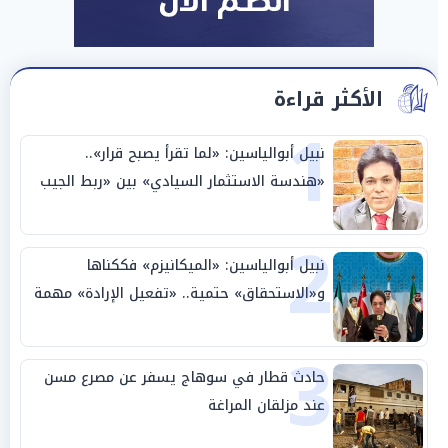
الأكثر قراءة
1
نبيل أبوالياسين: «لما تقرأ يصبح قرار»..
«هندسة الاستثمار السيادي» بين «ربط الجيب
بالوطن» و«سيادة الكلمة»
2
نبيل أبوالياسين: «الميكانيزم» فككناها
و«الاستحقاق» حتمية.. «تفعيل الإرادة» مهمة
الجامعة العربية
3
حادث قطار في سوهاج يسفر عن مصرع مسن
عند مزلقان المراغة