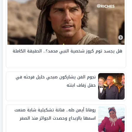
هل يجسد توم كروز شخصية النبي محمد؟.. الحقيقة الكاملة
نجوم الفن يشاركون صبحي خليل فرحته في
حفل زفاف ابنته
روفانا أيمن طه.. فنانة تشكيلية شابة صنعت
اسمها بالإبداع وحصدت الجوائز منذ الصغر