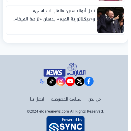
نبيل أبوالياسين: «الفار السياسي»
و«ديكتاتورية الميم» يدفنان «نزاهة الفيفا»..
وإقالة «إنفانتينو» باتت حتمية
instagram
tiktok
youtube
twitter
facebook
من نحن
سياسة الخصوصية
اتصل بنا
©2024 elqareanews.com All Rights Reserved.
Powered by