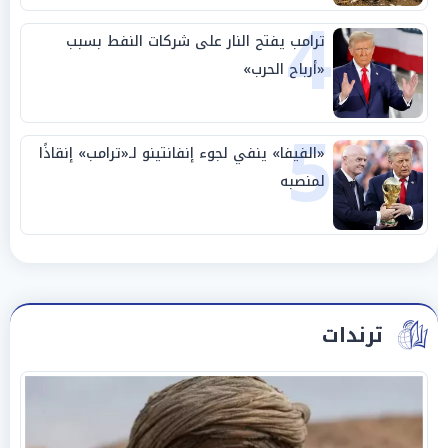
4
ترامب يفتح النار على شركات النفط بسبب
«أرباح الحرب»
5
«الفيفا» ينفي لجوء إنفانتينو لـ«ترامب» إنقاذًا
لمنصبه
ترندات