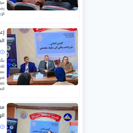
ميا
رشو
الإعل
إع
الم
ا
نظّ
للا
بعن
شرك
الص
مج
ال
ا