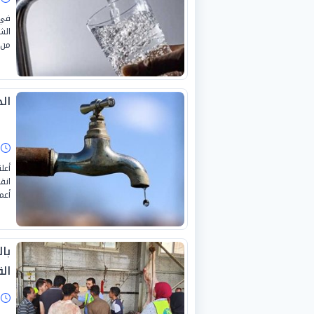
في 
الش
من 
الجي
ا
أعل
انق
أعم
بال
ال
ا