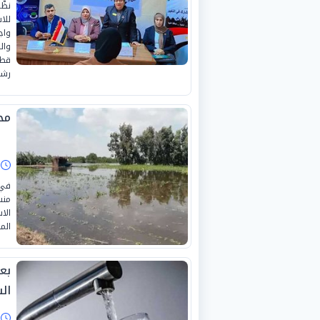
نظّ
للا
واج
وال
رشو
مح
ا
في 
منس
الا
الم
بع
ال
ا