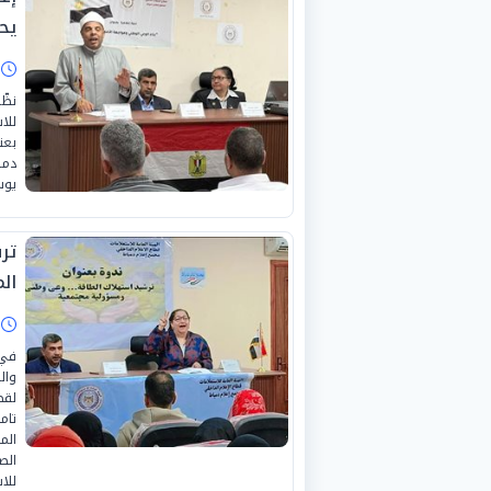
يحم
ا
نظّ
للا
بعن
دمي
يوس
تر
الم
ا
في 
وال
لقط
تام
الم
الص
للا