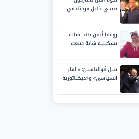
صبحي خليل فرحته في
حفل زفاف ابنته
روفانا أيمن طه.. فنانة
تشكيلية شابة صنعت
اسمها بالإبداع وحصدت
الجوائز منذ الصغر
نبيل أبوالياسين: «الفار
السياسي» و«ديكتاتورية
الميم» يدفنان «نزاهة
الفيفا».. وإقالة
«إنفانتينو» باتت حتمية