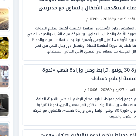
ملة استهدفت الأطفال بالتعاون مع مديريتي
أوقاف والشباب والرياضة
لأحد 19/يوليو/2026 - 03:01 م
 المهندس حازم الأشموني محافظ الشرقية أهمية تنظيم الندوات
وعوية للأئمة والخطباء، بالتعاون بين شركة مياه الشرب والصرف الصحي
يرية الأوقاف، لتعزيز الوعي بأهمية ترشيد استهلاك المياه والحفاظ
ها باعتبارها موردًا أساسيًا للحياة، وتفعيل دور رجال الدين في نشر
ئل التوعية بما يسهم في تحقيق الأمن المائي المستدام.
ثورة 30 يونيو.. ترابط وطن وإرادة شعب «ندوة
قيفية لإعلام دمياط»
لسبت 27/يونيو/2026 - 10:06 م
م مجمع إعلام دمياط، التابع لقطاع الإعلام الداخلي بالهيئة العامة
ستعلامات، برئاسة اللواء الدكتور تامر شمس الدين، ندوة تثقيفية
بعنوان «ثورة 30 يونيو.. ترابط وطن وإرادة شعب»، بالتعاون مع شركة
ه الشرب والصرف
لام دمياط ينظم ندوة تثقيفية بعنوان «وعيٌ