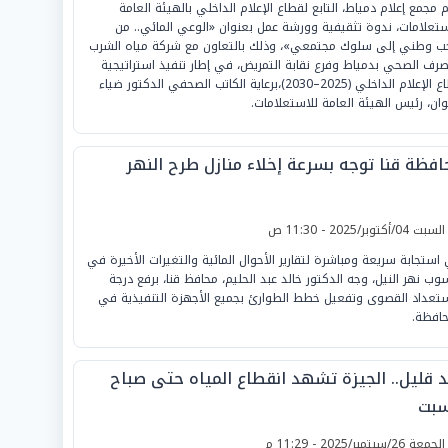
م مجمع إعلام دمياط، التابع لقطاع الإعلام الداخلي بالهيئة العامة
ستعلامات، ندوة تثقيفية وورشة عمل بعنوان «الوعي المائي.. من
ب وطني إلى سلوك مجتمعي»، وذلك بالتعاون مع شركة مياه الشرب
صرف الصحي بدمياط وفرع نقابة التمريض، في إطار تنفيذ استراتيجية
قطاع الإعلام الداخلي (2025–2030)،برعاية الكاتب الصحفي الدكتور ضياء
ان، رئيس الهيئة العامة للاستعلامات.
افظة قنا توجه بسرعة إخلاء منازل طرح النهر
لسبت 04/أكتوبر/2025 - 11:30 ص
استجابة سريعة ومباشرة لتقارير الأحوال المائية والتغيرات الأخيرة في
وب نهر النيل، وجه الدكتور خالد عبد الحليم، محافظ قنا، برفع درجة
ستعداد القصوى وتفعيل خطط الطوارئ بجميع الأجهزة التنفيذية في
حافظة.
د قليل.. الجيزة تشهد انقطاع المياه حتى صباح
سبت
لجمعة 26/سبتمبر/2025 - 11:29 م