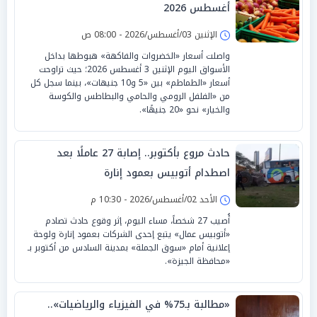
أغسطس 2026
الإثنين 03/أغسطس/2026 - 08:00 ص
واصلت أسعار «الخضروات والفاكهة» هبوطها بداخل
الأسواق اليوم الإثنين 3 أغسطس 2026؛ حيث تراوحت
أسعار «الطماطم» بين «5 و10 جنيهات»، بينما سجل كل
من «الفلفل الرومي والحامي والبطاطس والكوسة
والخيار» نحو «20 جنيهًا».
حادث مروع بأكتوبر.. إصابة 27 عاملًا بعد
اصطدام أتوبيس بعمود إنارة
الأحد 02/أغسطس/2026 - 10:30 م
أُصيب 27 شخصاً، مساء اليوم، إثر وقوع حادث تصادم
«أتوبيس عمال» يتبع إحدى الشركات بعمود إنارة ولوحة
إعلانية أمام «سوق الجملة» بمدينة السادس من أكتوبر بـ
«محافظة الجيزة».
«مطالبة بـ75% في الفيزياء والرياضيات»..