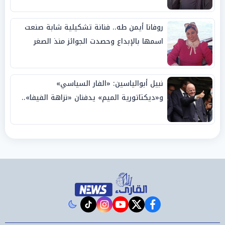
روفانا أيمن طه.. فنانة تشكيلية شابة صنعت
اسمها بالإبداع وحصدت الجوائز منذ الصغر
نبيل أبوالياسين: «الفار السياسي»
و«ديكتاتورية الميم» يدفنان «نزاهة الفيفا»..
وإقالة «إنفانتينو» باتت حتمية
instagram
tiktok
youtube
twitter
facebook