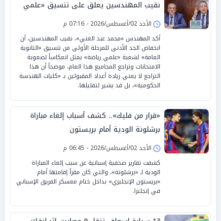
نقيب المهندسين يعلق على تنسيق «علمي
رياضة»
الأحد 02/أغسطس/2026 - 07:16 م
أكد المهندس «محمد عبد الغني»، نقيب المهندسين، أن
انخفاض الحد الأدنى للمرحلة الأولى من تنسيق «الثانوية
العامة» لشعبة «علمي رياضة» يمثل انعكاساً لصعوبة
الامتحانات وتراجع المجاميع هذا العام، موضحاً أن هذا
التراجع لا يعني زيادة أعداد المقبولين بـ «كليات الهندسة
الحكومية»، بل قد يشير لتقليلها.
«قرار من فليك».. كشف أسباب إلغاء مباراة
برشلونة الودية أمام بريستون
الأحد 02/أغسطس/2026 - 06:45 م
كشفت تقارير صحفية إسبانية عن سبب إلغاء المباراة
الودية لـ «برشلونة»، والتي كان مقراً إقامتها أمام
«بريستون الإنجليزي» بداخل ختام معسكر الفريق الإسباني
في إنجلترا.