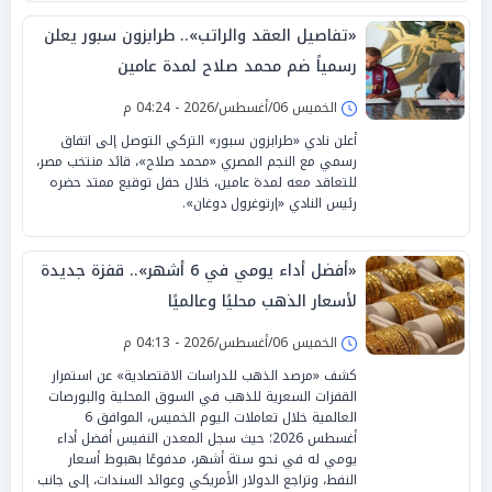
«تفاصيل العقد والراتب».. طرابزون سبور يعلن
رسمياً ضم محمد صلاح لمدة عامين
الخميس 06/أغسطس/2026 - 04:24 م
أعلن نادي «طرابزون سبور» التركي التوصل إلى اتفاق
رسمي مع النجم المصري «محمد صلاح»، قائد منتخب مصر،
للتعاقد معه لمدة عامين، خلال حفل توقيع ممتد حضره
رئيس النادي «إرتوغرول دوغان».
«أفضل أداء يومي في 6 أشهر».. قفزة جديدة
لأسعار الذهب محليًا وعالميًا
الخميس 06/أغسطس/2026 - 04:13 م
كشف «مرصد الذهب للدراسات الاقتصادية» عن استمرار
القفزات السعرية للذهب في السوق المحلية والبورصات
العالمية خلال تعاملات اليوم الخميس، الموافق 6
أغسطس 2026؛ حيث سجل المعدن النفيس أفضل أداء
يومي له في نحو ستة أشهر، مدفوعًا بهبوط أسعار
النفط، وتراجع الدولار الأمريكي وعوائد السندات، إلى جانب