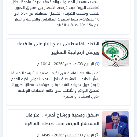
شهدت «أسعار الخضروات والفاكهة» تذبذبًا ملحوظًا خلال
تعاملات اليوم؛ حيث تأرجحت الأسعار بين «سوق العبور
للجملة ومحلات التجزئة»، لتسجل الطماطم من «6.5 إلى
10 جنيهات»، بينما استقرت البطاطس والكوسة والخيار
بين «15 و20 جنيهًا» للكيلو.
الاتحاد الفلسطيني يفتح النار على «الفيفا»
ويرفض ازدواجية المعايير
الإثنين 03/أغسطس/2026 - 10:14 م
أصدر «الاتحاد الفلسطيني لكرة القدم» بيانًا رسميًا حاسمًا
بشأن الخلافات المشتعلة داخل الاتحاد الدولي لكرة القدم
(فيفا) حول «قواعد الشفافية والحوكمة»، مطالبًا بضرورة
تطبيق اللوائح والأنظمة على كافة الاتحادات الوطنية
«دون استثناء أو تمييز».
«شقق وهمية ووشاح أحمر».. اعترافات
المستشار المزيف عقب ضبطه بالقاهرة
الإثنين 03/أغسطس/2026 - 04:45 م