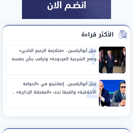
الأكثر قراءة
1
نبيل أبوالياسين.. «متلازمة الزعيم الناجي»
و«فخ الشرعية المزدوجة» وترامب ينأى بنفسه
وحليفه في «ميتم استراتيجي»
2
نبيل أبوالياسين.. إنفانتينو في «الدوامة
الأخلاقية» والفيفا تحت «المقصلة الإدارية» ..
«عبادة العرش وجنازة المصداقية»