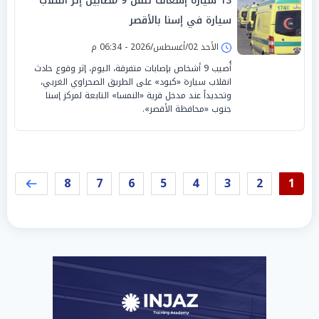
13 سيارة إسعاف تنقل 9 مصابين إثر انقلاب
سيارة في إسنا بالأقصر
الأحد 02/أغسطس/2026 - 06:34 م
أُصيب 9 أشخاص بإصابات متفرقة، اليوم، إثر وقوع حادث
انقلاب سيارة «كبود» على الطريق الصحراوي الغربي،
وتحديداً عند مدخل قرية «النمسا» التابعة لمركز إسنا
جنوب «محافظة الأقصر».
8
7
6
5
4
3
2
1