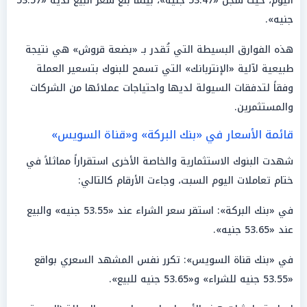
اليوم، حيث سجل «53.47 جنيه»، بينما بلغ سعر البيع لديه «53.57
جنيه».
هذه الفوارق البسيطة التي تُقدر بـ «بضعة قروش» هي نتيجة
طبيعية لآلية «الإنتربانك» التي تسمح للبنوك بتسعير العملة
وفقاً لتدفقات السيولة لديها واحتياجات عملائها من الشركات
والمستثمرين.
قائمة الأسعار في «بنك البركة» و«قناة السويس»
شهدت البنوك الاستثمارية والخاصة الأخرى استقراراً مماثلاً في
ختام تعاملات اليوم السبت، وجاءت الأرقام كالتالي:
في «بنك البركة»: استقر سعر الشراء عند «53.55 جنيه» والبيع
عند «53.65 جنيه».
في «بنك قناة السويس»: تكرر نفس المشهد السعري بواقع
«53.55 جنيه للشراء» و«53.65 جنيه للبيع».