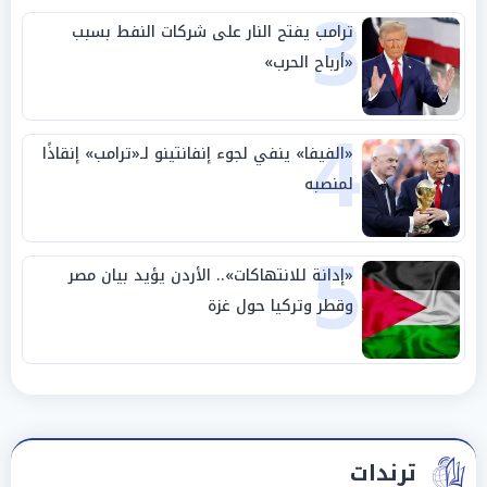
3
ترامب يفتح النار على شركات النفط بسبب
«أرباح الحرب»
4
«الفيفا» ينفي لجوء إنفانتينو لـ«ترامب» إنقاذًا
لمنصبه
5
«إدانة للانتهاكات».. الأردن يؤيد بيان مصر
وقطر وتركيا حول غزة
ترندات