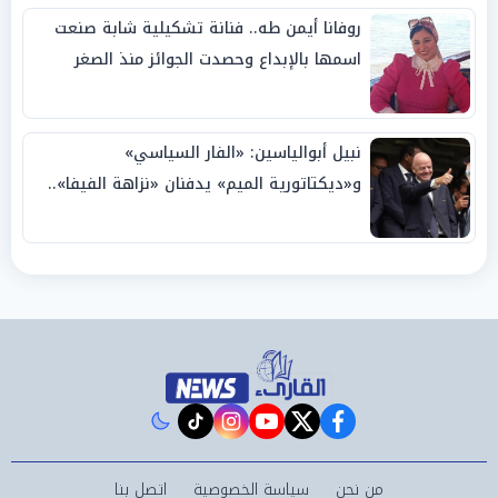
روفانا أيمن طه.. فنانة تشكيلية شابة صنعت
اسمها بالإبداع وحصدت الجوائز منذ الصغر
نبيل أبوالياسين: «الفار السياسي»
و«ديكتاتورية الميم» يدفنان «نزاهة الفيفا»..
وإقالة «إنفانتينو» باتت حتمية
instagram
tiktok
youtube
twitter
facebook
من نحن
سياسة الخصوصية
اتصل بنا