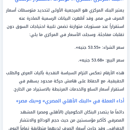
يعتبر البنك المركزي هو المرجعية الأولى لتحديد متوسطات أسعار
الصرف في مصر، وقد أظهرت البيانات الرسمية الصادرة عنه
استقراراً عند مستويات متوازنة تضمن تلبية احتياجات السوق دون
تقلبات مفاجئة. وسجلت الأسعار في المركزي ما يلي:
سعر الشراء: «53.55 جنيه».
سعر البيع: «53.68 جنيه».
هذه الأرقام تعكس التزام السياسة النقدية بآليات العرض والطلب
الحقيقية، مع الحفاظ على هامش حركة محدود يسهم في
استقرار أسعار السلع والخدمات المرتبطة بالاستيراد من الخارج.
أداء العملة في «البنك الأهلي المصري» و«بنك مصر»
دائماً ما يتصدر البنكان الحكوميان (الأهلي ومصر) المشهد
المصرفي كأكبر مؤسستين من حيث حجم الودائع والانتشار
الجغرافي. وقد جاءت أسعار الصرف لديهما متطابقة تماماً اليوم،