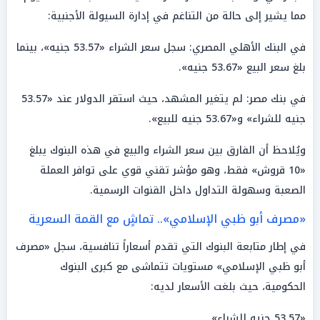
مما يشير إلى حالة من التناغم في إدارة السيولة الأجنبية:
في البنك الأهلي المصري: سجل سعر الشراء «53.57 جنيه»، بينما
بلغ سعر البيع «53.67 جنيه».
في بنك مصر: لم يتغير المشهد، حيث استقر الدولار عند «53.57
جنيه للشراء» و«53.67 جنيه للبيع».
ويُلاحظ أن الفارق بين سعر الشراء والبيع في هذه البنوك يبلغ
«10 قروش» فقط، وهو مؤشر تقني قوي على توافر العملة
الصعبة وسهولة التداول داخل القنوات الرسمية.
«مصرف أبو ظبي الإسلامي».. تماشٍ مع القمة السعرية
في إطار متابعة البنوك التي تقدم أسعاراً تنافسية، سجل «مصرف
أبو ظبي الإسلامي» مستويات تتماشى مع كبرى البنوك
الحكومية، حيث بلغت الأسعار لديه:
«53.57 جنيه للشراء».