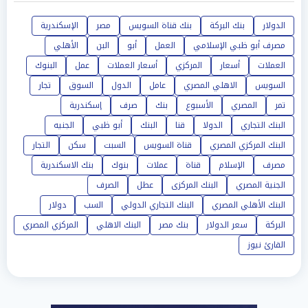
الدولار
بنك البركة
بنك قناة السويس
مصر
الإسكندرية
مصرف أبو ظبي الإسلامي
العمل
أبو
البن
الأهلي
العملات
أسعار
المركزي
أسعار العملات
عمل
البنوك
السويس
الاهلي المصري
عامل
الدول
السوق
تجار
تمر
المصري
الأسبوع
بنك
صرف
إسكندرية
البنك التجاري
الدولا
قنا
البنك
أبو ظبي
الجنيه
البنك المركزي المصري
قناة السويس
السبت
سكن
التجار
مصرف
الإسلام
قناة
عملات
بنوك
بنك الاسكندرية
الجنية المصري
البنك المركزى
عطل
الصرف
البنك الأهلي المصري
البنك التجاري الدولي
السب
دولار
البركة
سعر الدولار
بنك مصر
البنك الاهلي
المركزي المصري
القارئ نيوز