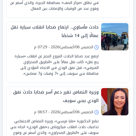
في نطاق «مركز الصف» بمحافظة الجيزة، والذي أسفر عن
وقوع عدد من الوفيات والإصابات بين العمال.
حادث مأساوي.. ارتفاع ضحايا انقلاب سيارة تقل
عمالًا إلى 14 شخصًا
الخميس 06/أغسطس/2026 - 07:29 م
ارتفع عدد ضحايا الحادث المروع النجم عن انقلاب «سيارة
ربع نقل» كانت تقل عمالاً على «الطريق الصحراوي
الشرقي»، قبل نفق الودي في الاتجاه المؤدي إلى
محافظة بني سويف، إلى «7 وفيات و7 مصابين».
وزيرة التضامن تقرر دعم أسر ضحايا حادث نفق
الودي ببني سويف
الخميس 06/أغسطس/2026 - 06:57 م
تتابع الدكتورة «مايا مرسي»، وزيرة التضامن الاجتماعي،
تداعيات حادث انقلاب ميكروباص بـ«نفق الودي» اتجاه بني
سويف على «الطريق الصحراوي»، والذي أسفر عن وقوع