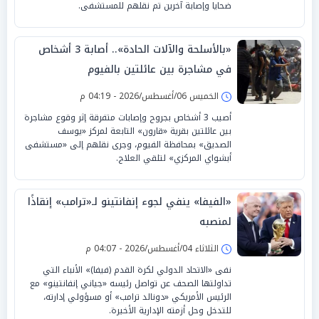
ضحايا وإصابة آخرين تم نقلهم للمستشفى.
«بالأسلحة والآلات الحادة».. أصابة 3 أشخاص
في مشاجرة بين عائلتين بالفيوم
الخميس 06/أغسطس/2026 - 04:19 م
أصيب 3 أشخاص بجروح وإصابات متفرقة إثر وقوع مشاجرة
بين عائلتين بقرية «قارون» التابعة لمركز «يوسف
الصديق» بمحافظة الفيوم، وجرى نقلهم إلى «مستشفى
أبشواي المركزي» لتلقي العلاج.
«الفيفا» ينفي لجوء إنفانتينو لـ«ترامب» إنقاذًا
لمنصبه
الثلاثاء 04/أغسطس/2026 - 04:07 م
نفى «الاتحاد الدولي لكرة القدم (فيفا)» الأنباء التي
تداولتها الصحف عن تواصل رئيسه «جياني إنفانتينو» مع
الرئيس الأمريكي «دونالد ترامب» أو مسؤولي إدارته،
للتدخل وحل أزمته الإدارية الأخيرة.