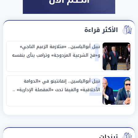
الأكثر قراءة
1
نبيل أبوالياسين.. «متلازمة الزعيم الناجي»
و«فخ الشرعية المزدوجة» وترامب ينأى بنفسه
وحليفه في «ميتم استراتيجي»
2
نبيل أبوالياسين.. إنفانتينو في «الدوامة
الأخلاقية» والفيفا تحت «المقصلة الإدارية» ..
«عبادة العرش وجنازة المصداقية»
ترندات