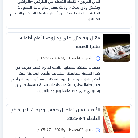
الدين الجزيري» لإنهاء التعاقد بين الطرفين «بالتراضي
وبشكل ودي تمامًا»، وذلك عقب إتمام كافة التسويات
المالية الخاصة بالعقد، في أجواء سادتها المودة والاحترام
المتبادل.
مقتل ربة منزل على يد زوجها أمام أطفالها
بشبرا الخيمة
الإثنين 03/أغسطس/2026 - 05:58 م
شهدت منطقة مسطرد التابعة لدائرة قسم شرطة ثان
شبرا الخيمة بمحافظة القليوبية مأساة إنسانية؛ حيث
أقدم عامل على «قتل زوجته» داخل مسكن الزوجية وأمام
أعين أطفالهما، إثر نشوب خلافات أسرية بينهما، قبل أن
يستولي على متعلقاتها و«يلوذ بالفرار».
الأرصاد تعلن تفاصيل طقس ودرجات الحرارة غدٍ
الثلاثاء 4-8-2026
الإثنين 03/أغسطس/2026 - 05:47 م