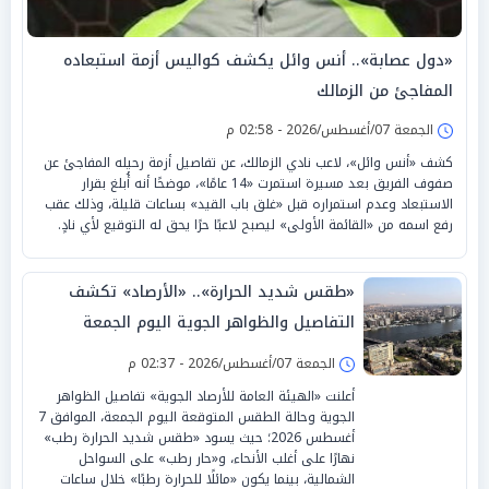
«دول عصابة».. أنس وائل يكشف كواليس أزمة استبعاده
المفاجئ من الزمالك
الجمعة 07/أغسطس/2026 - 02:58 م
كشف «أنس وائل»، لاعب نادي الزمالك، عن تفاصيل أزمة رحيله المفاجئ عن
صفوف الفريق بعد مسيرة استمرت «14 عامًا»، موضحًا أنه أُبلغ بقرار
الاستبعاد وعدم استمراره قبل «غلق باب القيد» بساعات قليلة، وذلك عقب
رفع اسمه من «القائمة الأولى» ليصبح لاعبًا حرًا يحق له التوقيع لأي نادٍ.
«طقس شديد الحرارة».. «الأرصاد» تكشف
التفاصيل والظواهر الجوية اليوم الجمعة
الجمعة 07/أغسطس/2026 - 02:37 م
أعلنت «الهيئة العامة للأرصاد الجوية» تفاصيل الظواهر
الجوية وحالة الطقس المتوقعة اليوم الجمعة، الموافق 7
أغسطس 2026؛ حيث يسود «طقس شديد الحرارة رطب»
نهارًا على أغلب الأنحاء، و«حار رطب» على السواحل
الشمالية، بينما يكون «مائلًا للحرارة رطبًا» خلال ساعات