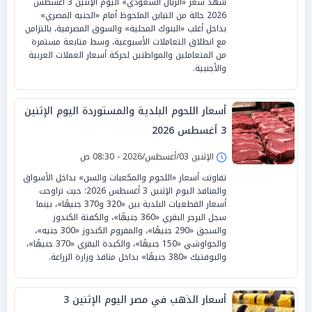
شهد سعر «الريال السعودي» اليوم الإثنين 3 أغسطس
2026 حالة من التباين الملحوظ أمام «الجنيه المصري»
بداخل أغلب «البنوك المحلية» والسوق المصرفية، بالتزامن
مع انطلاق التعاملات الأسبوعية، وسط متابعة مستمرة
من المتعاملين والمواطنين لحركة أسعار العملات العربية
والأجنبية.
أسعار اللحوم البلدية والمستوردة اليوم الإثنين
3 أغسطس 2026
الإثنين 03/أغسطس/2026 - 08:30 ص
تفاوتت أسعار «اللحوم والمكعبات والسن» بداخل الأسواق
والمنافذ اليوم الإثنين 3 أغسطس 2026؛ حيث تراوحت
أسعار القطعيات البلدية بين «320 و370 جنيهًا»، بينما
سجل البرجر البقري «360 جنيهًا»، والكفتة الكندوز
والسجق «290 جنيهًا»، والمفروم الكندوز «300 جنيه»،
والحواوشي «150 جنيهًا»، والكبدة البقري «370 جنيهًا»،
والبوفتيك «380 جنيهًا» بداخل منافذ وزارة الزراعة.
أسعار الذهب في مصر اليوم الإثنين 3