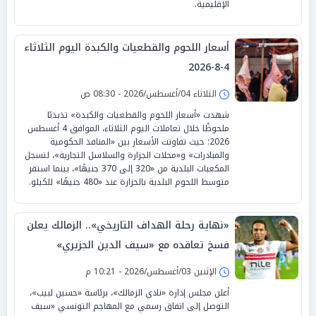
الإقليمية.
أسعار اللحوم والقطعيات والكبدة اليوم الثلاثاء
4-8-2026
الثلاثاء 04/أغسطس/2026 - 08:30 ص
شهدت «أسعار اللحوم والقطعيات والكبدة» تذبذبًا
ملحوظًا خلال تعاملات اليوم الثلاثاء، الموافق 4 أغسطس
2026؛ حيث تفاوتت الأسعار بين «المنافذ الحكومية
والمبادرات» و«محلات الجزارة والسلاسل التجارية»، لتسجل
المكعبات البلدية من «320 إلى 370 جنيهًا»، بينما استقر
متوسط اللحوم البلدية بالجزارة عند «480 جنيهًا» للكيلو.
«نهاية رحلة الهداف التاريخي».. الزمالك يعلن
فسخ تعاقده مع «سيف الدين الجزيري»
الإثنين 03/أغسطس/2026 - 10:21 م
أعلن مجلس إدارة «نادي الزمالك»، برئاسة «حسين لبيب»،
التوصل إلى اتفاق رسمي مع المهاجم التونسي «سيف