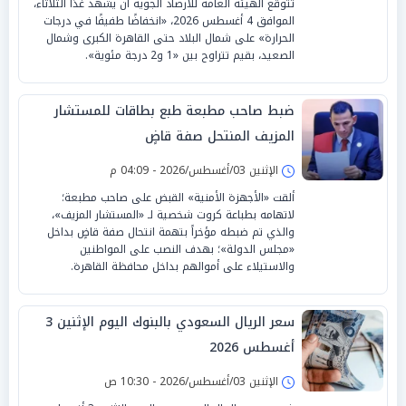
تتوقع الهيئة العامة للأرصاد الجوية أن يشهد غدًا الثلاثاء،
الموافق 4 أغسطس 2026، «انخفاضًا طفيفًا في درجات
الحرارة» على شمال البلاد حتى القاهرة الكبرى وشمال
الصعيد، بقيم تتراوح بين «1 و2 درجة مئوية».
ضبط صاحب مطبعة طبع بطاقات للمستشار
المزيف المنتحل صفة قاضٍ
الإثنين 03/أغسطس/2026 - 04:09 م
ألقت «الأجهزة الأمنية» القبض على صاحب مطبعة؛
لاتهامه بطباعة كروت شخصية لـ «المستشار المزيف»،
والذي تم ضبطه مؤخراً بتهمة انتحال صفة قاضٍ بداخل
«مجلس الدولة»؛ بهدف النصب على المواطنين
والاستيلاء على أموالهم بداخل محافظة القاهرة.
سعر الريال السعودي بالبنوك اليوم الإثنين 3
أغسطس 2026
الإثنين 03/أغسطس/2026 - 10:30 ص