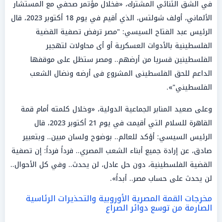
في الشق الثنائي المشترك، «فخلال مؤتمر صحفي مع المستشار
الألماني، أولف شولتس، الذي أقيم في يوم 18 أكتوبر 2023، قال
الرئيس عبد الفتاح السيسي: "مصر ترفض تصفية القضية
الفلسطينية بالأدوات العسكرية أو أى محاولات لتهجير
الفلسطينين قسريا من أرضهم.. ومصر ستظل على موقفها
الداعم للحق الفلسطينى المشروع فى أرضه ونضال الشعب
الفلسطيني"».
وعلى صعيد المنابر الجماعية الدولية، «وخلال كلمته أمام قمة
القاهرة للسلام التي أقيمت في يوم 21 أكتوبر 2023، قال
الرئيس السيسي: أؤكد للعالم.. بوضوح ولسان مبين.. وبتعبير
صادق، عن إرادة جميع أبناء الشعب المصري.. فرداً فرداً: إن تصفية
القضية الفلسطينية، دون حل عادل، لن يحدث.. وفي كل الأحوال..
لن يحدث على حساب مصر.. أبداً».
مخرجات القمة المصرية الأوروبية والتحذيرات الرئاسية
الصارمة من توسع دوائر الصراع