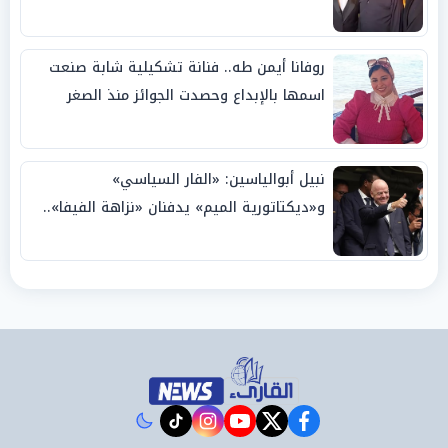
روفانا أيمن طه.. فنانة تشكيلية شابة صنعت
اسمها بالإبداع وحصدت الجوائز منذ الصغر
نبيل أبوالياسين: «الفار السياسي»
و«ديكتاتورية الميم» يدفنان «نزاهة الفيفا»..
وإقالة «إنفانتينو» باتت حتمية
instagram
tiktok
youtube
twitter
facebook