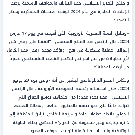
واختتم التقرير السياسي حصر البيانات والمواقف الرسمية برصد
الإعلانات الصادرة في عام 2024 لوقف العمليات العسكرية وحظر
التهجير:
«وخلال القمة المصرية الأوروبية التي أقيمت في يوم 17 مارس
2024، قال الرئيس عبد الفتاح السيسي : "اتفقنا على رفض شن
إسرائيل عملية عسكرية فى رفح.. ونؤكد مجددا رفض مصر الكامل
لأي محاولات من قبل اسرائيل لتهجير الشعب الفلسطيني قسرياً
من أرضه المحتلة"».
وتكامل الحصر الدبلوماسي ليشير إلى أنه «وفي يوم 29 يونيو
2024، خلال استقباله رئيسة المفوضية الأوروبية ، قال الرئيس
السيسي: "مصر تحذر مجددا من احتمالات توسع الصراع التي
تتزايد حاليًا على نحو يتسم بالخطورة البالغة، ومطالبًا المجتمع
الدولي باتخاذ خطوات جادة وسريعة لتفادي انزلاق المنطقة إلى
دائرة جديدة وغير مسبوقة من الصراع"» لتنتهي بذلك الخارطة
الوثائقية والسياسية الكاملة لثوابت الموقف المصري.