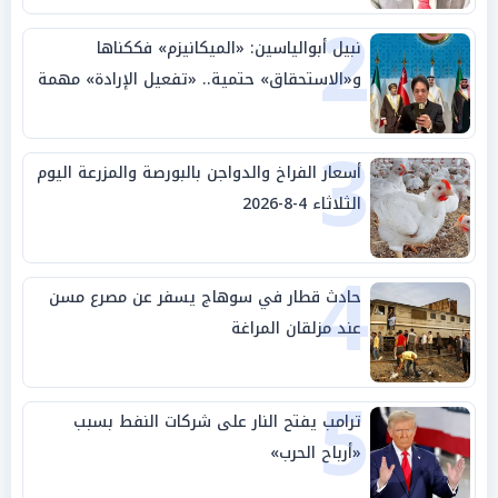
2
نبيل أبوالياسين: «الميكانيزم» فككناها
و«الاستحقاق» حتمية.. «تفعيل الإرادة» مهمة
الجامعة العربية
3
أسعار الفراخ والدواجن بالبورصة والمزرعة اليوم
الثلاثاء 4-8-2026
4
حادث قطار في سوهاج يسفر عن مصرع مسن
عند مزلقان المراغة
5
ترامب يفتح النار على شركات النفط بسبب
«أرباح الحرب»