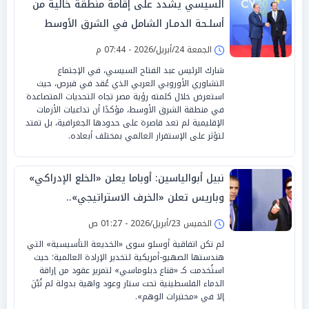
السيسي يشدد على إقامة منطقة خالية من
أسلـحة الدمـار الشامل في الشرق الأوسط
الجمعة 24/أبريل/2026 - 07:44 م
شارك الرئيس عبد الفتاح السيسي، في الإجتماع
التشاوري الأوروبي العربي الذي عُقد في قبرص، حيث
استعرض خلال كلمته رؤية مصر تجاه التحديات المتصاعدة
في منطقة الشرق الأوسط، مؤكدًا أن تداعيات الأزمات
الإقليمية لم تعد قاصرة على حدودها الجغرافية، بل تمتد
لتؤثر على الإستقرار العالمي بمختلف أبعاده.
نبيل أبوالياسين: أوباما يعلن «الخلع الإدراكي»
وباريس تعلن «الخرف الاستراتيجي»..
و«الكسوف السيادي» يضرب واشنطن
الخميس 23/أبريل/2026 - 01:27 ص
لم تكن اتفاقية أوسلو سوى «الخديعة التأسيسية» التي
هندستها الصهيو-أمريكية لتخدير الإرادة العالمية؛ حيث
استُخدمت كـ «قناع دبلوماسي» لتمرير عقود من إراقة
الدماء الفلسطينية تحت ستار وعود واهية بدولة لم تُبْنَ
إلا في «مختبرات الوهم».