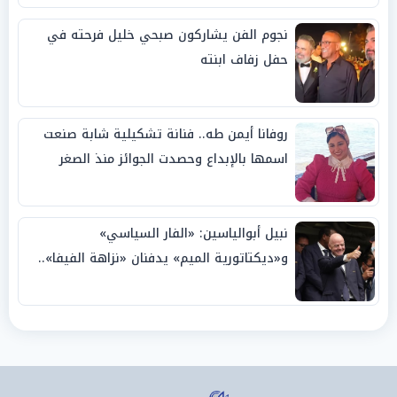
نجوم الفن يشاركون صبحي خليل فرحته في
حفل زفاف ابنته
روفانا أيمن طه.. فنانة تشكيلية شابة صنعت
اسمها بالإبداع وحصدت الجوائز منذ الصغر
نبيل أبوالياسين: «الفار السياسي»
و«ديكتاتورية الميم» يدفنان «نزاهة الفيفا»..
وإقالة «إنفانتينو» باتت حتمية