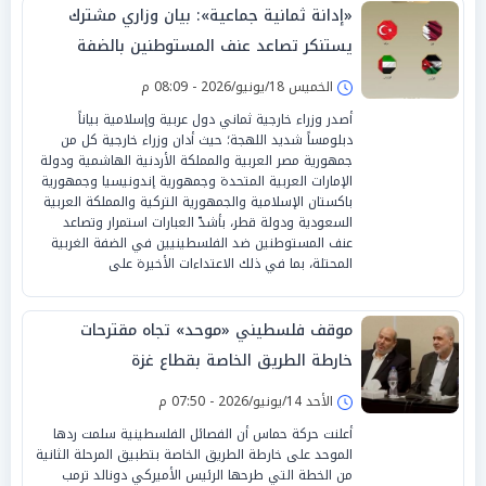
«إدانة ثمانية جماعية»: بيان وزاري مشترك
يستنكر تصاعد عنف المستوطنين بالضفة
الخميس 18/يونيو/2026 - 08:09 م
أصدر وزراء خارجية ثماني دول عربية وإسلامية بياناً
دبلومساً شديد اللهجة؛ حيث أدان وزراء خارجية كل من
جمهورية مصر العربية والمملكة الأردنية الهاشمية ودولة
الإمارات العربية المتحدة وجمهورية إندونيسيا وجمهورية
باكستان الإسلامية والجمهورية التركية والمملكة العربية
السعودية ودولة قطر، بأشدّ العبارات استمرار وتصاعد
عنف المستوطنين ضد الفلسطينيين في الضفة الغربية
المحتلة، بما في ذلك الاعتداءات الأخيرة على
موقف فلسطيني «موحد» تجاه مقترحات
خارطة الطريق الخاصة بقطاع غزة
الأحد 14/يونيو/2026 - 07:50 م
أعلنت حركة حماس أن الفصائل الفلسطينية سلمت ردها
الموحد على خارطة الطريق الخاصة بتطبيق المرحلة الثانية
من الخطة التي طرحها الرئيس الأميركي دونالد ترمب