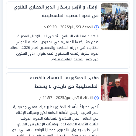
الإفتاء والأزهر يرسخان الدور الحضاري للفتوي
في نصرة القضية الفلسطينية
الجمعة 23/يناير/2026 - 09:20 م
شهدت فعاليات البرنامج الثقافي لدار الإفتاء المصرية،
ضمن مشاركتها المتميزة في «معرض القاهرة الدولي
للكتاب» في دورته السابعة والخمسين لعام 2026، انعقاد
ندوة فكرية رفيعة المستوى تحت عنوان: «دور الفتوى
في دعم القضية الفلسطينية».
مفتي الجمهورية.. التمسك بالقضية
الفلسطينية حق تاريخي لا يسقط
الثلاثاء 16/ديسمبر/2025 - 11:57 م
ألقى فضيلةُ الأستاذ الدكتور نظير عياد، مفتي جمهورية
مصر العربية، رئيس الأمانة العامة لدُور وهيئات الإفتاء
في العالم، البيان الختاميَّ لفعاليات الندوة الدولية
الثانية للأمانة العامة لدور وهيئات الإفتاء في العالم،
التي جاءت بعنوان «الفتوى وقضايا الواقع الإنساني: نحو
اجتهاد رشيد يواكب التحديات المعاصرة»، والتي عُقدت