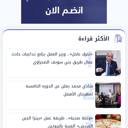
الأكثر قراءة
1
«تحرك عاجل».. وزير العمل يتابع تداعيات حادث
عمال طريق بني سويف الصحراوي
2
شادي محمد يعلن عن الدوره الخامسه
لمهرجان الأفضل
3
«وجبة صحية».. طريقة عمل «بيتزا الجبن
القريش» الغنية بالبروتين