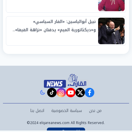
نبيل أبوالياسين: «الفار السياسي»
و«ديكتاتورية الميم» يدفنان «نزاهة الفيفا»..
وإقالة «إنفانتينو» باتت حتمية
instagram
tiktok
youtube
twitter
facebook
من نحن
سياسة الخصوصية
اتصل بنا
©2024 elqareanews.com All Rights Reserved.
Powered by