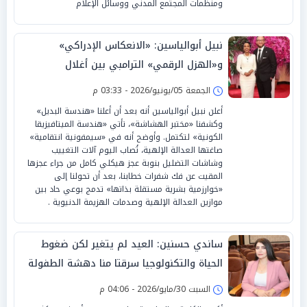
ومنظمات المجتمع المدني ووسائل الإعلام
نبيل أبوالياسين: «الانعكاس الإدراكي»
و«الهزل الرقمي» الترامبي بين أغلال
الكونغرس و«الاعترافات الارتدادية» لـ إلهان
الجمعة 05/يونيو/2026 - 03:33 م
عمر
أعلن نبيل أبوالياسين أنه بعد أن أعلنا «هندسة البديل»
وكشفنا «مختبر الهشاشة»، تأتي «هندسة الميتافيزيقا
الكونية» لتكتمل. وأوضح أنه في «سيمفونية انتقامية»
صاغتها العدالة الإلهية، تُصاب اليوم آلات التغييب
وشاشات التضليل بنوبة عجز هيكلي كامل من جراء عجزها
المقيت عن فك شفرات خطابنا، بعد أن تحولنا إلى
«خوارزمية بشرية مستقلة بذاتها» تدمج بوعي حاد بين
موازين العدالة الإلهية وصدمات الهزيمة الدنيوية .
ساندي حسنين: العيد لم يتغير لكن ضغوط
الحياة والتكنولوجيا سرقتا منا دهشة الطفولة
السبت 30/مايو/2026 - 04:06 م