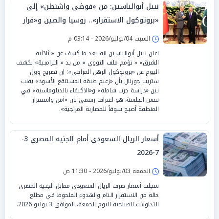
نبيل أبوالياسين: من «فوضى واشنطن» إلى
«بروتوكول الاستقرار».. روسيا والصين و«قرار
السيادة» بـ«تصفير القواعد»
السبت 04/يوليو/2026 - 03:14 م
اعلن نبيل أبوالياسين انه بعد ما كشف عن « ثلاثية
الشرق» « تؤمم ملف النووي » من يد « الترامبية» يكشف
اليوم عن «بروتوكول الرهن المزاجي»؛ إن تصريح وول
ستريت جورنال بأن «زعيم طبقة المستنقع الأسود» يقلب
بين «دراسة حرب شاملة» و«الاكتفاء بالدبلوماسية» في
نفس الجلسة، هو اعتراف رسمي بأن «أمن واستقرار
المنطقة أصبح سوقاً للمضاربة المزاجية».
أسعار الريال السعودي أمام الجنيه المصري 3-
7-2026
الجمعة 03/يوليو/2026 - 11:30 ص
سجلت أسعار صرف الريال السعودي مقابل الجنيه المصري
حالة من الاستقرار التام والهدوء الملحوظ في مطلع
التداولات الصباحية اليوم الجمعة، الموافق 3 يوليو 2026.