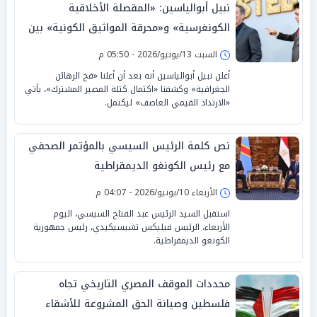
نبيل أبوالياسين: «المقصلة الأخلاقية
الكونغرسية» و«محرقة المواثيق الكونية» بين
تشوية «الوساطة القطرية» «وكوميديا
السبت 13/يونيو/2026 - 05:50 م
الابستانية»
أعلن نبيل أبوالياسين أنه بعد أن أعلنا «فخ الرهائن
الجغرافية» وكشفنا «اكتمال كتلة المصير المشترك»، يأتي
«الارتداد القيمي العاصف» ليكتمل.
نص كلمة الرئيس السيسي بالمؤتمر الصحفي
مع رئيس الكونغو الديمقراطية
الأربعاء 10/يونيو/2026 - 04:07 م
استقبل السيد الرئيس عبد الفتاح السيسي، اليوم
الأربعاء، الرئيس فيليكس تشيسيكيدي، رئيس جمهورية
الكونغو الديمقراطية.
محددات الموقف المصري التاريخي تجاه
فلسطين وصيانة الحق المشروعة للأشقاء