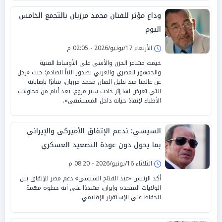
وداع مؤثر للفنان محمد مرزبان بالتجمع الخامس
اليوم
الأربعاء 17/يونيو/2026 - 02:05 م
خيمت مشاعر الحزن والأسى على الأوساط الفنية
والجمهور المصري والعربي بصدور النبأ الصادم؛ حيث «رحل
عن عالمنا منذ قليل الفنان محمد مرزبان، متأثرًا بإصاباته
التي تعرض لها إثر حادث سير مروع، بعد أيام من محاولات
الأطباء لإنقاذ حياته داخل المستشفى».
السيسي: ندعم الإتفاق الأميركي والإيراني
بما يحول دون عودة التصعيد العسكري
للمنطقة
الثلاثاء 16/يونيو/2026 - 08:20 م
أكد الرئيس «عبد الفتاح السيسي» دعم مصر للإتفاق بين
الولايات المتحدة وإيران، مشددًا على أنه خطوة مهمة
للحفاظ على الإستقرار الإقليمي.