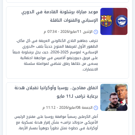
موعد مباراة برشلونة القادمة في الدوري
الإسباني والقنوات الناقلة
الإثنين 11/مايو/2026 - 07:34 م
تترقب جماهير النادي الكتالوني العريقة في كل مكان،
الظهور الأول لفريقها المتوج حديثاً بلقب «الدوري
الإسباني» لموسم 2025-2026، حيث يحل برشلونة ضيفاً
على فريق ديبورتيفو ألافيس في مواجهة احتفالية
يسعى من خلالها رفاق تشافي لمواصلة سلسلة
الانتصارات.
اتفاق مفاجئ.. روسيا وأوكرانيا تقبلان هدنة
برعاية ترامب لـ11 مايو
الجمعة 08/مايو/2026 - 11:12 م
أعلن الكرملين رسمياً موافقة روسيا على مقترح الرئيس
الأمريكي «دونالد ترامب» بشأن إقرار هدنة عسكرية مع
أوكرانيا، في خطوة تمثل تطوراً جوهرياً بمسار الأزمة.