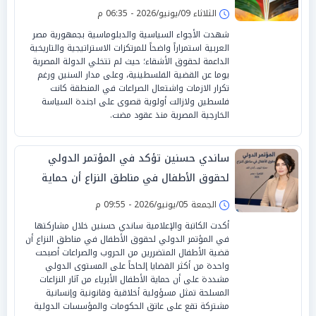
الثلاثاء 09/يونيو/2026 - 06:35 م
شهدت الأجواء السياسية والدبلوماسية بجمهورية مصر
العربية استمراراً واضحاً للمرتكزات الاستراتيجية والتاريخية
الداعمة لحقوق الأشقاء؛ حيث لم تتخلي الدولة المصرية
يوما عن القضية الفلسطينية، وعلى مدار السنين ورغم
تكرار الازمات واشتعال الصراعات في المنطقة كانت
فلسطين ولازالت أولوية قصوى على اجندة السياسة
الخارجية المصرية منذ عقود مضت.
ساندي حسنين تؤكد في المؤتمر الدولي
لحقوق الأطفال في مناطق النزاع أن حماية
الطفولة مسؤولية إنسانية عالمية
الجمعة 05/يونيو/2026 - 09:55 م
أكدت الكاتبة والإعلامية ساندي حسنين خلال مشاركتها
في المؤتمر الدولي لحقوق الأطفال في مناطق النزاع أن
قضية الأطفال المتضررين من الحروب والصراعات أصبحت
واحدة من أكثر القضايا إلحاحاً على المستوى الدولي
مشددة على أن حماية الأطفال الأبرياء من آثار النزاعات
المسلحة تمثل مسؤولية أخلاقية وقانونية وإنسانية
مشتركة تقع على عاتق الحكومات والمؤسسات الدولية