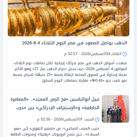
الذهب يواصل الصعود في مصر اليوم الثلاثاء 4-8-2026
الثلاثاء 04/أغسطس/2026 - 02:57 م
شهدت أسواق الذهب في مصر تحركات إيجابية خلال تعاملات يوم الثلاثاء،
الموافق 4 أغسطس 2026؛ حيث سجل «جرام الذهب عيار 21» وهو الأكثر
مبيعًا وتداولًا في السوق المحلية ارتفاعًا بقيمة «25 جنيهًا» للجرام، بنسبة
نمو بلغت نحو «0.43%» مقارنة بتعاملات اليوم السابق.
نبيل أبوالياسين «فخ الزمن الممتد».. «المغامرة
الخاطفة» و«الإستنزاف الإدراكي» بين «حرب
العصب الصناعي» والرد الصيني
السبت 01/أغسطس/2026 - 02:36 م
«حرب العصب الصناعي»: من «تصفير التفوق» إلى «ممر
السيادة».. حين تصبح الروبوتات «رهينة» ومحولات الطاقة