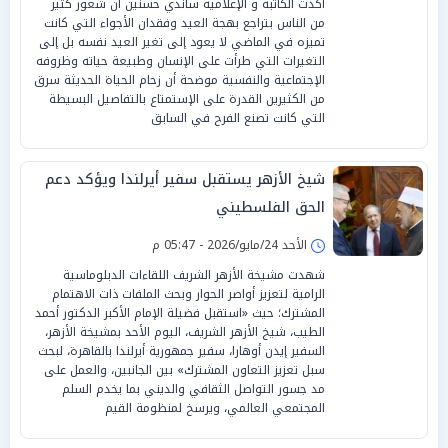
أكدت الكاتبة و الإعلامية ساندي حسنين أن شعور كثير
من الناس بتراجع بهجة العيد وفقدان الأجواء التي كانت
تميزه في الماضي لا يعود إلى تغير العيد نفسه بل إلى
التغيرات التي طرأت على الإنسان وطبيعة حياته وظروفه
الإجتماعية والنفسية موضحة أن زحام الحياة الحديثة سرق
من الكثيرين القدرة على الإستمتاع بالتفاصيل البسيطة
التي كانت تصنع الفرح في السابق
شيخ الأزهر يستقبل سفير أيرلندا ويؤكد دعم
الحق الفلسطيني
الأحد 24/مايو/2026 - 05:47 م
شهدت مشيخة الأزهر الشريف اللقاءات الدبلوماسية
الرامية لتعزيز أواصر الحوار وبحث الملفات ذات الاهتمام
المشترك؛ حيث «استقبل فضيلة الإمام الأكبر الدكتور أحمد
الطيب، شيخ الأزهر الشريف، اليوم الأحد بمشيخة الأزهر،
السفير إيدن أوهارا، سفير جمهورية أيرلندا بالقاهرة، لبحث
سبل تعزيز التعاون المشترك» بين الجانبين، والعمل على
مد جسور التواصل الثقافي والديني بما يخدم السلم
المجتمعي العالمي، ويرسخ لمنظومة القيم