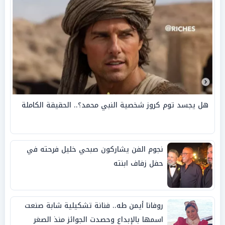
هل يجسد توم كروز شخصية النبي محمد؟.. الحقيقة الكاملة
نجوم الفن يشاركون صبحي خليل فرحته في
حفل زفاف ابنته
روفانا أيمن طه.. فنانة تشكيلية شابة صنعت
اسمها بالإبداع وحصدت الجوائز منذ الصغر