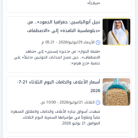
«سلاحاً»
نبيل أبوالياسين: جغرافيا الجمود».. من
«دبلوماسية النافذة» إلى «الاصطفاف
السيادي» حين تصبح «النتائج صفرية»
الأربعاء 29/يوليو/2026 - 05:21 م
«قنبلة الجوار»: من «ذخيرة إبستين» إلى «شاهد
الاصطفاف».. حين تصبح اعتداءات الحوثيين «دليلاً» على
حتمية «درع هرمز»:
أسعار الأعلاف والخامات اليوم الثلاثاء 21-7-
2026
الثلاثاء 21/يوليو/2026 - 10:00 ص
شهدت أسواق تجارة الأعلاف والخامات والعلائق المجهزة
تبايناً وتفاوتاً في مؤشراتها السعرية اليوم الثلاثاء،
الموافق 21 يوليو 2026.