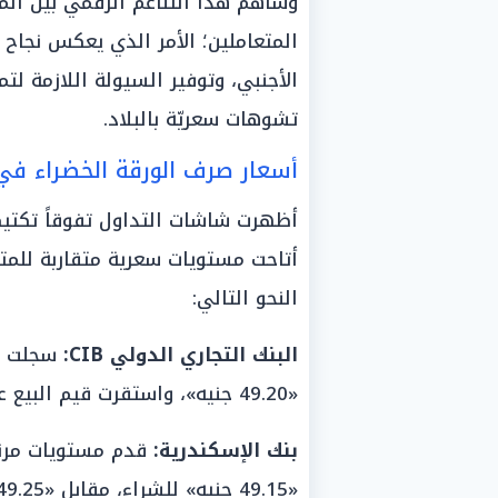
وساهم هذا التناغم الرقمي بين الم
المتعاملين؛ الأمر الذي يعكس نجاح 
الأجنبي، وتوفير السيولة اللازمة لت
تشوهات سعريّة بالبلاد.
أسعار صرف الورقة الخضراء في 
أظهرت شاشات التداول تفوقاً تكتيكي
أتاحت مستويات سعرية متقاربة للمت
النحو التالي:
البنك التجاري الدولي CIB:
سجلت شا
«49.20 جنيه»، واستقرت قيم البيع عند مستوى «49.30 جنيه».
بنك الإسكندرية:
قدم مستويات مرنة 
«49.15 جنيه» للشراء، مقابل «49.25 جنيه» للبيع.