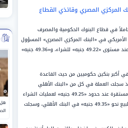
ك المركزي المصري وقائدَي القطاع
املاً في قطاع البنوك الحكومية والمصرف
ر الأمريكي في «البنك المركزي المصري» المسؤول
عن صياغة السياسة النقدية بالبلاد عند مستوى «49.22 جنيه» للشراء، و«49.36 جنيه»
في أكبر بنكين حكوميين من حيث القاعدة
إذ سجلت العملة في كل من «البنك الأهلي
المصري» و«بنك مصر» القيم ذاتها مستقرة عند حدود «49.25 جنيه» لعمليات الشراء
هل 
من المواطنين، في حين بلغت قيم البيع نحو «49.35 جنيه» في البنك الأهلي، وسجلت
الحق