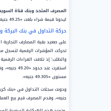
المصرف المتحد وبنك قناة السوي
ليدونا قيمة شراء بلغت «49.25 جنيه»، ومستوى بيع عند حدود «49.35 جنيه».
حركة التداول في بنك البركة 
على صعيد بقية المصارف التجارية ا
تحركت المؤشرات الرقمية لتسجل مس
والطلب؛ إذ تلاقت القراءات الرقمي
استقرت عند حد
مستوى «49.305 جنيه».
جنيه»، وقدم المصرف قيم بيع العملة الخضرا
وتمنح هذه الهيكلية السعرية المس