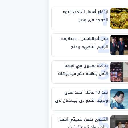
1
ارتفاع أسعار الذهب اليوم
الجمعة في مصر
2
نبيل أبوالياسين.. «متلازمة
الزعيم الناجي» و«فخ
3
الشرعية المزدوجة» وترامب
ينأى بنفسه وحليفه في
صانعة محتوى في قبضة
«ميتم استراتيجي»
الأمن بتهمة نشر فيديوهات
4
خادشة للحياء
بعد 13 عامًا.. أحمد مكي
وماجد الكدواني يجتمعان في
5
«فرصة سعيدة»
التصريح بدفن ضحيتي انفجار
خزان مواد كيميائية بأحد