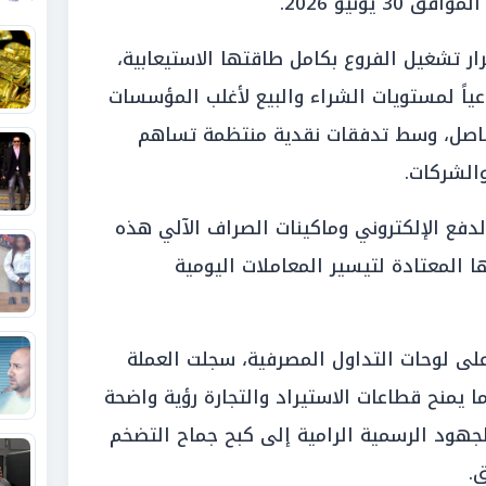
 يونيو 2026.
ار تشغيل الفروع بكامل طاقتها الاستيعابية،
عياً لمستويات الشراء والبيع لأغلب المؤسسات
جز «50 جنيهاً» الفاصل، وسط تدفقات نقدية منتظمة تساهم
والشركات.
دفع الإلكتروني وماكينات الصراف الآلي هذه
 المعتادة لتيسير المعاملات اليومية
 على لوحات التداول المصرفية، سجلت العملة
ا يمنح قطاعات الاستيراد والتجارة رؤية واضحة
لجهود الرسمية الرامية إلى كبح جماح التضخم
ق.