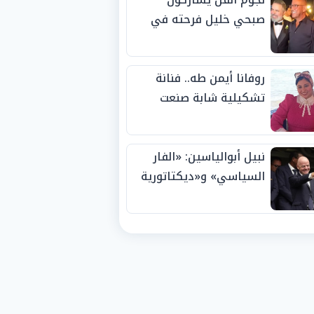
صبحي خليل فرحته في
حفل زفاف ابنته
روفانا أيمن طه.. فنانة
تشكيلية شابة صنعت
اسمها بالإبداع وحصدت
الجوائز منذ الصغر
نبيل أبوالياسين: «الفار
السياسي» و«ديكتاتورية
الميم» يدفنان «نزاهة
الفيفا».. وإقالة
«إنفانتينو» باتت حتمية