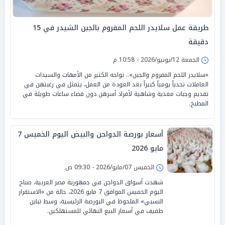
طريقة عمل سلايدر اللحم المفروم بالجبن الشيدر في 15
دقيقة
الجمعة 12/يونيو/2026 - 10:58 م
«سلايدر اللحم المفروم والجبن».. تواجه الكثير من الأمهات والسيدات
العاملات تحدياً يومياً كبيراً بعد العودة من العمل، يتمثل في رغبتهن في
تقديم وجبات مغذية وشاهية لأفراد أسرهن دون قضاء ساعات طويلة في
المطبخ.
أسعار بورصة الدواجن والبيض اليوم الخميس 7
مايو 2026
الخميس 07/مايو/2026 - 09:30 ص
شهدت أسواق الدواجن في جمهورية مصر العربية، صباح
اليوم الخميس الموافق 7 مايو 2026، حالة من «الاستقرار
النسبي» الملحوظ في البورصة الرئيسية، وسط تباين
طفيف في أسعار البيع النهائي للمستهلكين.