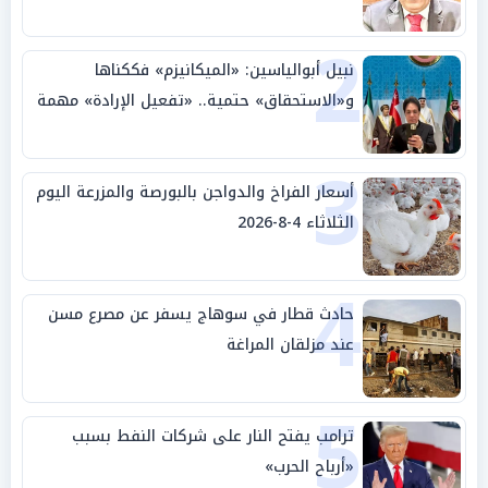
بالوطن» و«سيادة الكلمة»
2
نبيل أبوالياسين: «الميكانيزم» فككناها
و«الاستحقاق» حتمية.. «تفعيل الإرادة» مهمة
الجامعة العربية
3
أسعار الفراخ والدواجن بالبورصة والمزرعة اليوم
الثلاثاء 4-8-2026
4
حادث قطار في سوهاج يسفر عن مصرع مسن
عند مزلقان المراغة
5
ترامب يفتح النار على شركات النفط بسبب
«أرباح الحرب»