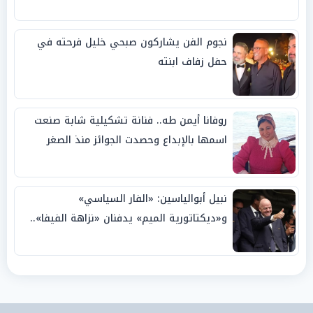
نجوم الفن يشاركون صبحي خليل فرحته في
حفل زفاف ابنته
روفانا أيمن طه.. فنانة تشكيلية شابة صنعت
اسمها بالإبداع وحصدت الجوائز منذ الصغر
نبيل أبوالياسين: «الفار السياسي»
و«ديكتاتورية الميم» يدفنان «نزاهة الفيفا»..
وإقالة «إنفانتينو» باتت حتمية