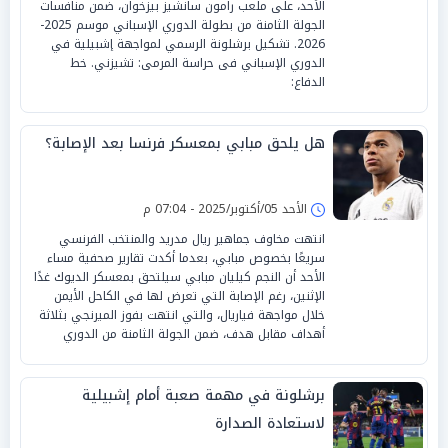
الأحد، على ملعب رامون سانشيز بيزخوان، ضمن منافسات
الجولة الثامنة من بطولة الدوري الإسباني موسم 2025-
2026. تشكيل برشلونة الرسمي لمواجهة إشبيلية في
الدوري الإسباني فى حراسة المرمى: تشيزني. خط
الدفاع:
هل يلحق مبابي بمعسكر فرنسا بعد الإصابة؟
الأحد 05/أكتوبر/2025 - 07:04 م
انتهت مخاوف جماهير ريال مدريد والمنتخب الفرنسي
سريعًا بخصوص مبابي، بعدما أكدت تقارير صحفية مساء
الأحد أن النجم كيليان مبابي سيلتحق بمعسكر الديوك غدًا
الإثنين، رغم الإصابة التي تعرض لها في الكاحل الأيمن
خلال مواجهة فياريال، والتي انتهت بفوز الميرنجي بثلاثة
أهداف مقابل هدف، ضمن الجولة الثامنة من الدوري
برشلونة في مهمة صعبة أمام إشبيلية
لاستعادة الصدارة