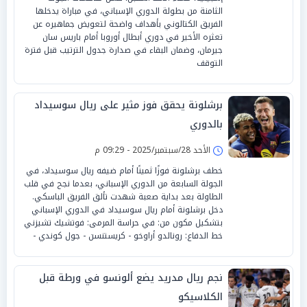
الثامنة من بطولة الدوري الإسباني، في مباراة يدخلها
الفريق الكتالوني بأهداف واضحة لتعويض جماهيره عن
تعثره الأخير في دوري أبطال أوروبا أمام باريس سان
جيرمان، وضمان البقاء في صدارة جدول الترتيب قبل فترة
التوقف
برشلونة يحقق فوز مثير على ريال سوسيداد
بالدوري
الأحد 28/سبتمبر/2025 - 09:29 م
خطف برشلونة فوزًا ثمينًا أمام ضيفه ريال سوسيداد، في
الجولة السابعة من الدوري الإسباني، بعدما نجح في قلب
الطاولة بعد بداية صعبة شهدت تألق الفريق الباسكي.
دخل برشلونة أمام ريال سوسيداد في الدوري الإسباني
بتشكيل مكون من: في حراسة المرمى: فوتشيك تشيزني
خط الدفاع: رونالدو أراوخو - كريستنسن - جول كوندي -
نجم ريال مدريد يضع ألونسو في ورطة قبل
الكلاسيكو