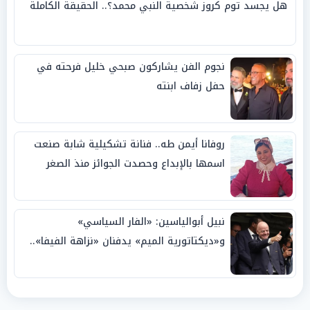
هل يجسد توم كروز شخصية النبي محمد؟.. الحقيقة الكاملة
نجوم الفن يشاركون صبحي خليل فرحته في
حفل زفاف ابنته
روفانا أيمن طه.. فنانة تشكيلية شابة صنعت
اسمها بالإبداع وحصدت الجوائز منذ الصغر
نبيل أبوالياسين: «الفار السياسي»
و«ديكتاتورية الميم» يدفنان «نزاهة الفيفا»..
وإقالة «إنفانتينو» باتت حتمية