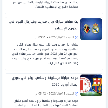
وذلك ضمن منافسات الجولة الرابعة والعشرين من عمر
مسابقة «الدوري الإسباني» (الليجا).
بث مباشر مباراة ريال مدريد وفياريال اليوم في
الدوري الإسباني
السبت 24/يناير/2026 - 09:51 م
مباراة ريال مدريد وفياريال.. تتجه أنظار عشاق الكرة
العالمية، وخاصة محبي المرينجي، مساء اليوم السبت
الموافق 24 يناير 2026، نحو ملعب «لا سيراميكا» الذي
يشهد موقعة كروية نارية تجمع بين «نادي ريال مدريد»
ومضيفه «نادي فياريال».
موعد مباراة برشلونة وسلافيا براج في دوري
أبطال أوروبا 2026
الإثنين 19/يناير/2026 - 03:42 م
موعد مباراة برشلونة وسلافيا براج.. تتجه أنظار عشاق
الساحرة المستديرة حول العالم، ليلة الأربعاء المقبل،