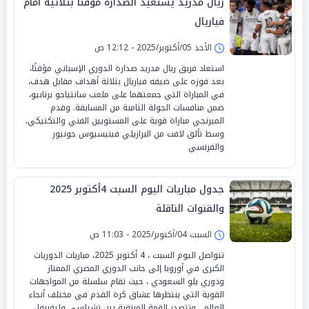
ريال مدريد يستعيد الصدارة مؤقتًا بثلاثية أمام
فياريال
الأحد 05/أكتوبر/2025 - 12:12 ص
استعاد فريق ريال مدريد صدارة الدوري الإسباني مؤقتًا،
بعد فوزه على ضيفه فياريال بثلاثة أهداف مقابل هدف،
في المباراة التي جمعتهما على ملعب سانتياجو برنابيو،
ضمن منافسات الجولة الثامنة من المسابقة. وقدم
الميرنجي مباراة قوية على المستويين الفني والتكتيكي،
وسط تألق لافت من البرازيلي فينيسيوس جونيور
والفرنسي
جدول مباريات اليوم السبت 4أكتوبر 2025
والقنوات الناقلة
السبت 04/أكتوبر/2025 - 11:03 ص
تتواصل اليوم السبت ، 4 أكتوبر 2025، مباريات الدوريات
الكبرى في أوروبا إلى جانب الدوري المصري الممتاز
ودوري يلو السعودي ، حيث تقام سلسلة من المواجهات
القوية التي ينتظرها عشاق كرة القدم في مختلف أنحاء
العالم . وتتصدر القمة المرتقبة بين تشيلسي وليفربول