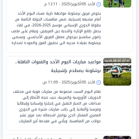
الأحد 05/أكتوبر/2025 - 12:11 م
يخوض فريق برشلونة مواجهة نارية مساء اليوم الأحد
أمام مضيفه إشبيلية، ضمن منافسات الجولة الثامنة من
بطولة الدوري الإسباني موسم 2025-2026، في لقاء
يحمل طابع الإثارة والندية بين الفريقين، ويقام على ملعب
رامون سانشيز بيزخوان معقل الفريق الأندلسي. ويسعى
برشلونة بقيادة مدربه الى تحقيق الفوز والعودة لصدارة
مواعيد مباريات اليوم الأحد والقنوات الناقلة..
برشلونة يصطدم بإشبيلية
الأحد 05/أكتوبر/2025 - 11:09 ص
تقام اليوم السبت مجموعة من مباريات قوية في مختلف
الدوريات الأوروبية والعربية، حيث تتجه الأنظار إلى
صدامات من العيار الثقيل في إنجلترا وإسبانيا وإيطاليا
وفرنسا وألمانيا، إلى جانب مباريات مثيرة في الدوري
المصري الممتاز، الذي يواصل اشتعاله بعد مرور عشر
جولات من المنافسة. ويأتي في مقدمة أبرز المباريات