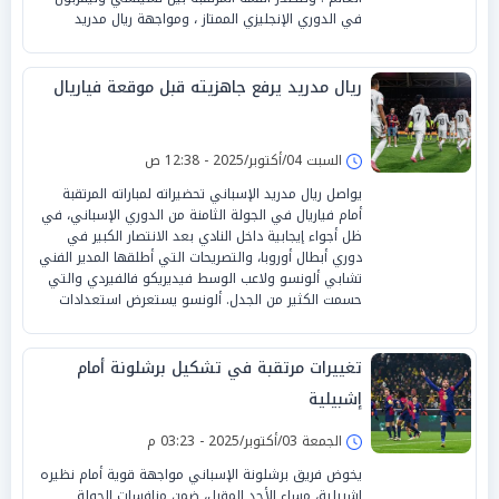
في الدوري الإنجليزي الممتاز ، ومواجهة ريال مدريد
ريال مدريد يرفع جاهزيته قبل موقعة فياريال
السبت 04/أكتوبر/2025 - 12:38 ص
يواصل ريال مدريد الإسباني تحضيراته لمباراته المرتقبة
أمام فياريال في الجولة الثامنة من الدوري الإسباني، في
ظل أجواء إيجابية داخل النادي بعد الانتصار الكبير في
دوري أبطال أوروبا، والتصريحات التي أطلقها المدير الفني
تشابي ألونسو ولاعب الوسط فيديريكو فالفيردي والتي
حسمت الكثير من الجدل. ألونسو يستعرض استعدادات
تغييرات مرتقبة في تشكيل برشلونة أمام
إشبيلية
الجمعة 03/أكتوبر/2025 - 03:23 م
يخوض فريق برشلونة الإسباني مواجهة قوية أمام نظيره
إشبيلية، مساء الأحد المقبل، ضمن منافسات الجولة