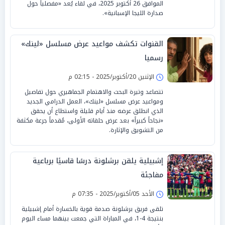
الموافق 26 أكتوبر 2025، في لقاء يُعد «مفصلياً حول
صدارة الليجا الإسبانية».
القنوات تكشف مواعيد عرض مسلسل «لينك»
رسميا
الإثنين 20/أكتوبر/2025 - 02:15 م
تتصاعد وتيرة البحث والاهتمام الجماهيري حول تفاصيل
ومواعيد عرض مسلسل «لينك»، العمل الدرامي الجديد
الذي انطلق عرضه منذ أيام قليلة واستطاع أن يحقق
«نجاحاً كبيراً» بعد عرض حلقاته الأولى، مُقدماً جرعة مكثفة
من التشويق والإثارة.
إشبيلية يلقن برشلونة درسًا قاسيًا برباعية
مفاجئة
الأحد 05/أكتوبر/2025 - 07:35 م
تلقى فريق برشلونة صدمة قوية بالخسارة أمام إشبيلية
بنتيجة 4-1، في المباراة التي جمعت بينهما مساء اليوم