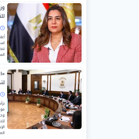
وزي
للتن
ا
أعل
تنظ
المتكاملة 2040»
«ا
لت
ا
ترأ
موس
وحس
للت
الإ
العر