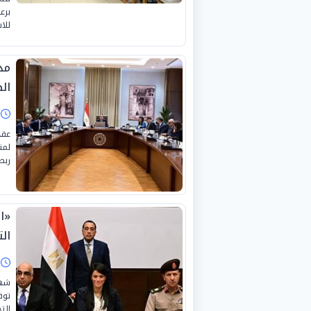
برع
للا
مد
ال
ا
عقد
لمت
ربط
«ال
الت
ا
شهد
توق
الت