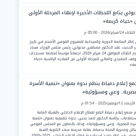
ولي يتابع اللحظات الأخيرة لإنهاء المرحلة الأولى
 «حياة كريمة»
لثلاثاء 24/فبراير/2026 - 05:00 م
إطار المتابعة الدورية والميدانية للمشروع القومي الأضخم في تاريخ
 الحديث، عقد الدكتور مصطفى مدبولي، رئيس مجلس الوزراء، مساء
اليوم الثلاثاء الموافق 24 فبراير 2026، اجتماعاً موسعاً لمتابعة مستجدات
وقف التنفيذي والمالي للمرحلة الأولى من المبادرة الرئاسية «حياة
مة».
مع إعلام دمياط ينظم ندوة بعنوان «تنمية الأسرة
مصرية.. وعي ومسؤولية»
لأربعاء 12/نوفمبر/2025 - 01:54 م
م مجمع إعلام دمياط التابع لقطاع الإعلام الداخلي بالهيئة العامة
ستعلامات، برئاسة الدكتور أحمد يحيى، ندوة تثقيفية بعنوان «تنمية
سرة المصرية.. وعي ومسؤولية»، وذلك بالتعاون مع المجلس القومي
كان ومديرية الصحة بدمياط، بقاعة مدرسة سعد الثانوية الفنية
للتمريض، في إطار تنفيذ إستراتيجية قطاع الإعلام الداخلي 2025–2030،