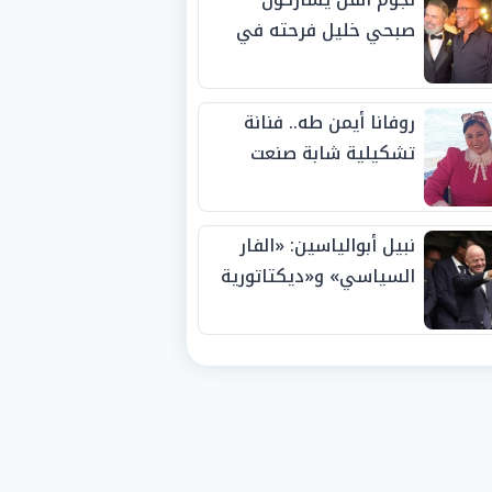
صبحي خليل فرحته في
حفل زفاف ابنته
روفانا أيمن طه.. فنانة
تشكيلية شابة صنعت
اسمها بالإبداع وحصدت
الجوائز منذ الصغر
نبيل أبوالياسين: «الفار
السياسي» و«ديكتاتورية
الميم» يدفنان «نزاهة
الفيفا».. وإقالة
«إنفانتينو» باتت حتمية