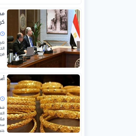
مد
كر
ا
تاب
الخ
قرى
أسع
ا
شهد
الع
فئا
جني