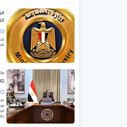
قر
ال
ا
كشف
الق
«ال
242 مشروعا ا
ا
عقد
موس
الب
جاك