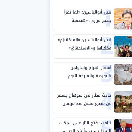
1
نبيل أبوالياسين: «لما تقرأ
يصبح قرار».. «هندسة
2
الاستثمار السيادي» بين «ربط
الجيب بالوطن» و«سيادة
نبيل أبوالياسين: «الميكانيزم»
الكلمة»
فككناها و«الاستحقاق»
3
حتمية.. «تفعيل الإرادة»
مهمة الجامعة العربية
أسعار الفراخ والدواجن
بالبورصة والمزرعة اليوم
4
الثلاثاء 4-8-2026
حادث قطار في سوهاج يسفر
عن مصرع مسن عند مزلقان
5
المراغة
ترامب يفتح النار على شركات
النفط بسبب «أرباح الحرب»