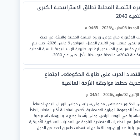
رة التنمية المحلية تطلق الاستراتيجية الكبرى
مية 2040
لجمعة 06/مارس/2026 - 04:55 م
نت الدكتورة منال عوض، وزيرة التنمية المحلية والبيئة، عن حدث
استراتيجي مرتقب يوم الاثنين المقبل، الموافق 9 مارس 2026، حيث يتم
يم مؤتمر رفيع المستوى لإطلاق «الرؤية الإستراتيجية للتنمية المحلية
، والخطة متوسطة الأجل حتى عام 2030.
قتصاد الحرب على طاولة الحكومة».. اجتماع
حديث خطط مواجهة الأزمة العالمية
لإثنين 02/مارس/2026 - 04:54 م
س الدكتور «مصطفى مدبولي»، رئيس مجلس الوزراء، اليوم، اجتماعاً
عاً للمجموعة الوزارية الاقتصادية، خُصص لمناقشة أكثر الملفات إلحاحاً
اسية في الوقت الراهن، وعلى رأسها وضع سيناريوهات استباقية
عامل مع التداعيات الاقتصادية الناجمة عن العمليات العسكرية الأمريكية
سرائيلية ضد إيران، وما تلاها من استهداف طهران لعدد من الدول
بية.