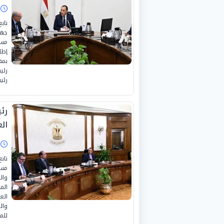
ا
تاب
جهو
مست
إطا
بمق
رئي
رئي
رئ
الع
ا
تاب
مست
وال
الم
الع
وال
للم