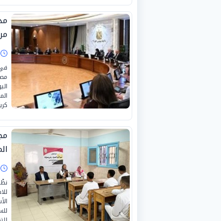
مدب
من
ا
في 
مصر
الم
كري
مج
ال
ا
نظّ
للا
الأ
للس