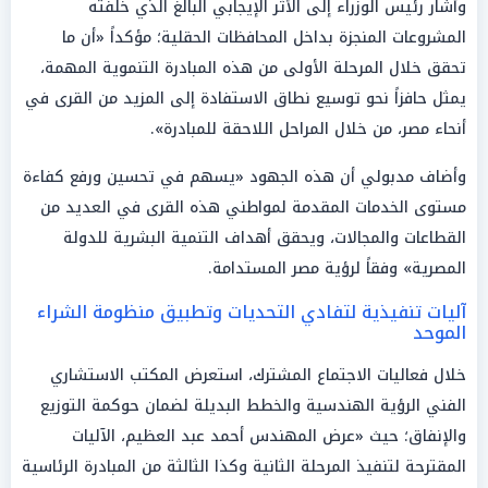
وأشار رئيس الوزراء إلى الأثر الإيجابي البالغ الذي خلفته
المشروعات المنجزة بداخل المحافظات الحقلية؛ مؤكداً «أن ما
تحقق خلال المرحلة الأولى من هذه المبادرة التنموية المهمة،
يمثل حافزاً نحو توسيع نطاق الاستفادة إلى المزيد من القرى في
أنحاء مصر، من خلال المراحل اللاحقة للمبادرة».
وأضاف مدبولي أن هذه الجهود «يسهم في تحسين ورفع كفاءة
مستوى الخدمات المقدمة لمواطني هذه القرى في العديد من
القطاعات والمجالات، ويحقق أهداف التنمية البشرية للدولة
المصرية» وفقاً لرؤية مصر المستدامة.
آليات تنفيذية لتفادي التحديات وتطبيق منظومة الشراء
الموحد
خلال فعاليات الاجتماع المشترك، استعرض المكتب الاستشاري
الفني الرؤية الهندسية والخطط البديلة لضمان حوكمة التوزيع
والإنفاق؛ حيث «عرض المهندس أحمد عبد العظيم، الآليات
المقترحة لتنفيذ المرحلة الثانية وكذا الثالثة من المبادرة الرئاسية