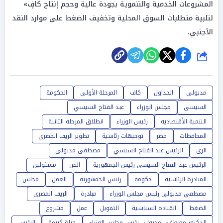
المشروعات الخدمية والتنموية بجودة عالية وحجم إنتاج كافٍ»
لتلبية متطلبات السوق المحلية وتخفيف الضغط على موارد النقد
الأجنبي.
شارك
مدبولي
الجداول
كاف
المرحلة الأولي
الحكومة
السيسى
مجلس الوزراء
عبد الفتاح السيسي
التنمية الأقتصادية
رئيس الوزراء
انطلاق المرحلة الثانية
المحافظات
مصر
توجيهات رئاسية
تطوير الريف المصري
الرى
الرئيس عبد الفتاح السيسي
مصطفى مدبولي
الرئيس عبد الفتاح السيسي رئيس الجمهورية
الفن
مسئولين
المبادرة الرئاسية
حكومة
رئيس الجمهورية
العمل
مجلس
مصطفي مدبولي رئيس مجلس الوزراء
مبادرة
الريف المصري
الضغط
القيادة السياسية
التمويل
عمل
مشروع
الدكتور مصطفى مدبولي رئيس مجلس الوزراء
حياة كريمة
الرئيس