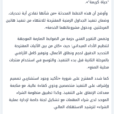
"حياة كريمة"».
وأوضح أن هذه الخطط المحدثة «من شأنها تفادي أية تحديات،
وضمان تنفيذ الجداول الزمنية المقترحة للانتهاء من تنفيذ هاتين
المرحلتين، ودخول مشروعاتهما الخدمة».
وتضمن التقرير الفني حزمة من الضوابط الصارمة الموجهة
لتنظيم الأداء الميداني؛ حيث «كان من بين الآليات المقترحة
التحديد الدقيق لحجم ونطاق الأعمال، وتوفير كامل الأراضي
بالمرحلة الثانية قبل بدء التنفيذ، والتوسع في استخدام منتجات
محلية الصنع».
كما شدد المقترح على ضرورة «تأكيد وجود استشاريي تصميم
وإشراف على التنفيذ متخصصين وذوي كفاءة عالية، مع متابعة
معدلات الإنفاق على التنفيذ، وكذا تطبيق منظومة الشراء
الموحد لدى شراء المهمات مع تشكيل لجنة خاصة لإدارة عملية
الشراء» لترشيد الاستهلاك المالي.