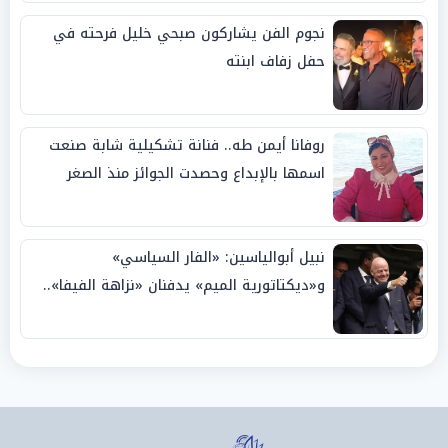
نجوم الفن يشاركون صبحي خليل فرحته في
حفل زفاف ابنته
روفانا أيمن طه.. فنانة تشكيلية شابة صنعت
اسمها بالإبداع وحصدت الجوائز منذ الصغر
نبيل أبوالياسين: «الفار السياسي»
و«ديكتاتورية الميم» يدفنان «نزاهة الفيفا»..
وإقالة «إنفانتينو» باتت حتمية