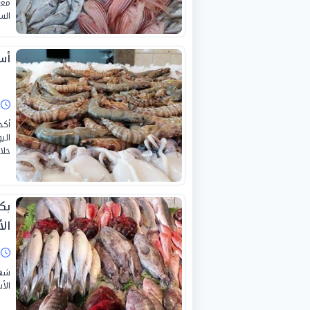
معد
الس
أسع
ا
أكد
خلال
بك
الأ
ا
الأ