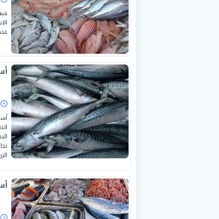
شهد
عدد
أسعا
ا
أسع
الت
تجا
الزر
أسع
ا