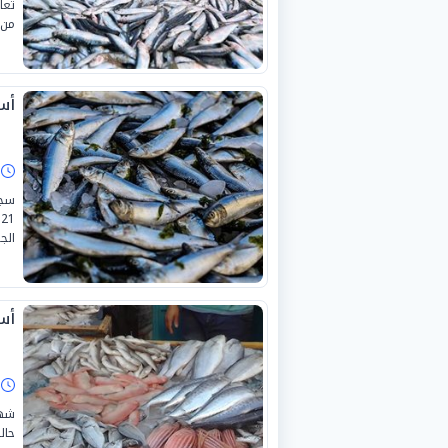
من 
أسع
ا
سجل
الج
أسعا
ا
حال