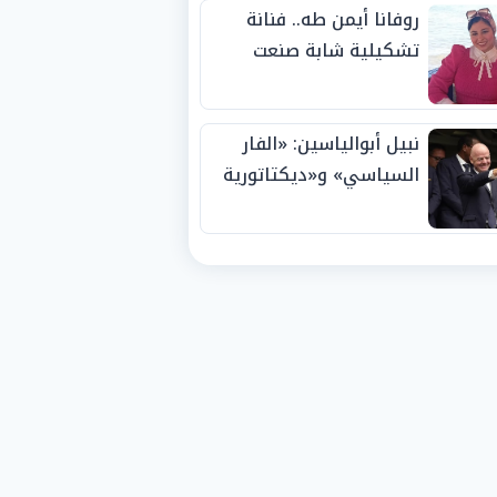
روفانا أيمن طه.. فنانة
تشكيلية شابة صنعت
اسمها بالإبداع وحصدت
الجوائز منذ الصغر
نبيل أبوالياسين: «الفار
السياسي» و«ديكتاتورية
الميم» يدفنان «نزاهة
الفيفا».. وإقالة
«إنفانتينو» باتت حتمية