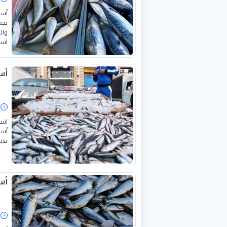
أسع
بجم
است
أسع
ا
أسم
تذب
أسعا
ا