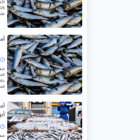
ملح
أسعا
ا
شهد
حاف
الم
أبري
ا
شهد