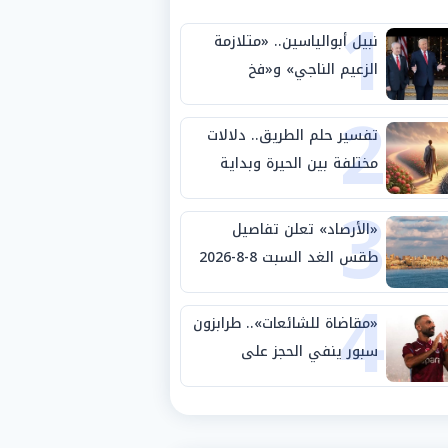
1
نبيل أبوالياسين.. «متلازمة
الزعيم الناجي» و«فخ
2
الشرعية المزدوجة» وترامب
ينأى بنفسه وحليفه في
تفسير حلم الطريق.. دلالات
«ميتم استراتيجي»
مختلفة بين الحيرة وبداية
3
مرحلة جديدة
«الأرصاد» تعلن تفاصيل
طقس الغد السبت 8-8-2026
4
والظواهر الجوية
«مقاضاة للشائعات».. طرابزون
سبور ينفي الحجز على
مستحقات محمد صلاح