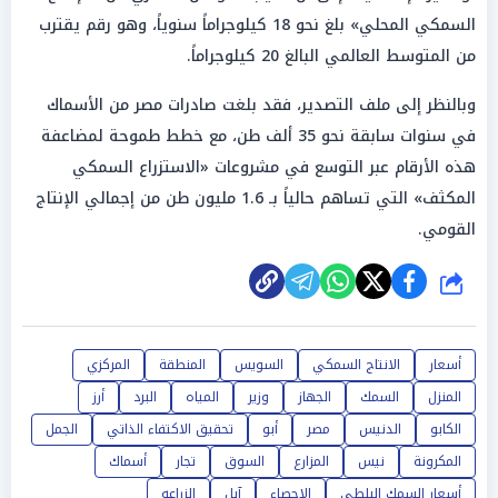
السمكي المحلي» بلغ نحو 18 كيلوجراماً سنوياً، وهو رقم يقترب
من المتوسط العالمي البالغ 20 كيلوجراماً.
وبالنظر إلى ملف التصدير، فقد بلغت صادرات مصر من الأسماك
في سنوات سابقة نحو 35 ألف طن، مع خطط طموحة لمضاعفة
هذه الأرقام عبر التوسع في مشروعات «الاستزراع السمكي
المكثف» التي تساهم حالياً بـ 1.6 مليون طن من إجمالي الإنتاج
القومي.
شارك
أسعار
الانتاج السمكي
السويس
المنطقة
المركزي
المنزل
السمك
الجهاز
وزير
المياه
البرد
أرز
الكابو
الدنيس
مصر
أبو
تحقيق الاكتفاء الذاتي
الجمل
المكرونة
نيس
المزارع
السوق
تجار
أسماك
أسعار السمك البلطى
الاحصاء
آبل
الزراعه