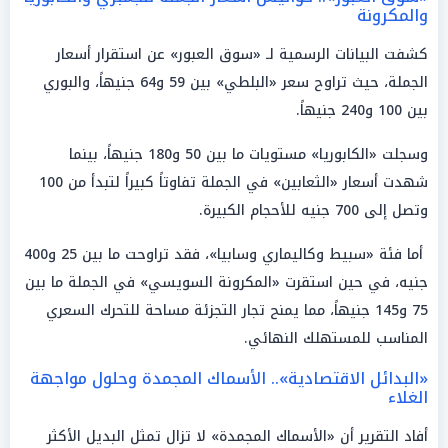
والمكرونة
كشفت البيانات الرسمية لـ «سوق العبور» عن استقرار أسعار
الجملة، حيث تراوح سعر «البلطي» بين 59 و64 جنيهاً، والبوري
بين 100 و240 جنيهاً.
وسجلت «الكابوريا» مستويات ما بين 50 و180 جنيهاً، بينما
شهدت أسعار «الثعابين» في الجملة تفاوتاً كبيراً لتبدأ من 100
وتصل إلى 700 جنيه للأحجام الكبيرة.
أما فئة «سبيط وكاليماري وسابيا»، فقد تراوحت ما بين 25 و400
جنيه، في حين استقرت «المكرونة السويسي» في الجملة ما بين
75 و145 جنيهاً، مما يمنح تجار التجزئة مساحة للتحرك السعري
المناسب للمستهلك النهائي.
«البدائل الاقتصادية».. الأسماك المجمدة وحلول مواجهة
الغلاء
أفاد التقرير أن «الأسماك المجمدة» لا تزال تمثل البديل الأكثر