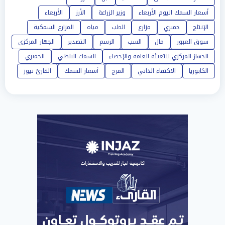
أسعار السمك اليوم الأربعاء
وزير الزراعة
الأرز
الأربعاء
الإنتاج
جمبري
مزارع
الطب
مياه
المزارع السمكية
سوق العبور
مال
السب
الرسم
التصدير
الجهاز المركزي
الجهاز المركزي للتعبئة العامة والإحصاء
السمك البلطي
الجمبري
الكابوريا
الاكتفاء الذاتي
المرج
أسعار السمك
القارئ نيوز