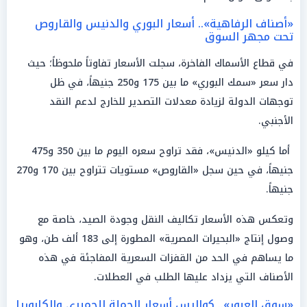
«أصناف الرفاهية».. أسعار البوري والدنيس والقاروص
تحت مجهر السوق
في قطاع الأسماك الفاخرة، سجلت الأسعار تفاوتاً ملحوظاً؛ حيث
دار سعر «سمك البوري» ما بين 175 و250 جنيهاً، في ظل
توجهات الدولة لزيادة معدلات التصدير للخارج لدعم النقد
الأجنبي.
أما كيلو «الدنيس»، فقد تراوح سعره اليوم ما بين 350 و475
جنيهاً، في حين سجل «القاروص» مستويات تتراوح بين 170 و270
جنيهاً.
وتعكس هذه الأسعار تكاليف النقل وجودة الصيد، خاصة مع
وصول إنتاج «البحيرات المصرية» المطورة إلى 183 ألف طن، وهو
ما يساهم في الحد من القفزات السعرية المفاجئة في هذه
الأصناف التي يزداد عليها الطلب في العطلات.
«سوق العبور».. كواليس أسعار الجملة للجمبري والكابوريا