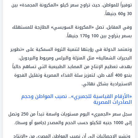
توفيراً للمواطن، حيث تراوح سعر كيلو «المكرونة المجمدة» بين
30 و60 جنيهاً.
وفي المقابل، تصل «المكرونة السويسي» الطازجة للمستهلك
بسعر يتراوح بين 100 و170 جنيهاً.
وتعتمد الدولة في رؤيتها لتنمية الثروة السمكية على «تطوير
البحيرات الشمالية» مثل المنزلة والبرلس ومريوط والبردويل،
بهدف تعظيم الإنتاج من المصايد الطبيعية التي تساهم حالياً
بنحو 400 ألف طن، لتعزيز سلة الغذاء المصرية وتقليل الفجوة
الاستيرادية بشكل نهائي.
«الأرقام القياسية للجمبري».. نصيب المواطن وحجم
الصادرات المصرية
سجل سعر «الجمبري» اليوم مستويات واسعة تبدأ من 250 وتصل
إلى 1000 جنيه للكيلو حسب الحجم والمصدر (جامبو أو وسط).
وتشير الإحصائيات إلى أن نصيب المواطن المصري من «الإنتاج