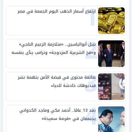
1
ارتفاع أسعار الذهب اليوم الجمعة في مصر
2
نبيل أبوالياسين.. «متلازمة الزعيم الناجي»
و«فخ الشرعية المزدوجة» وترامب ينأى بنفسه
وحليفه في «ميتم استراتيجي»
3
صانعة محتوى في قبضة الأمن بتهمة نشر
فيديوهات خادشة للحياء
4
بعد 13 عامًا.. أحمد مكي وماجد الكدواني
يجتمعان في «فرصة سعيدة»