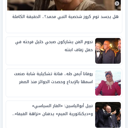
هل يجسد توم كروز شخصية النبي محمد؟.. الحقيقة الكاملة
نجوم الفن يشاركون صبحي خليل فرحته في
حفل زفاف ابنته
روفانا أيمن طه.. فنانة تشكيلية شابة صنعت
اسمها بالإبداع وحصدت الجوائز منذ الصغر
نبيل أبوالياسين: «الفار السياسي»
و«ديكتاتورية الميم» يدفنان «نزاهة الفيفا»..
وإقالة «إنفانتينو» باتت حتمية