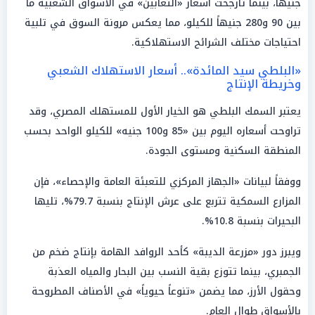
جنيهاً، بينما تأرجحت أسعار «الثعابين» في الأسواق الشعبية ما
بين 90 و280 جنيهاً للكيلو، مما يعكس مرونة السوق في تلبية
احتياجات مختلف الشرائح الاستهلاكية.
«البلطي سيد المائدة».. أسعار الاستهلاك الشعبي
وخريطة الإنتاج
يعتبر السمك البلطي هو الخيار الأول للمستهلك المصري، وقد
تراوحت أسعاره اليوم بين «85 و100 جنيه» للكيلو الواحد بحسب
المنطقة السكنية ومستوى الجودة.
ووفقاً لبيانات «الجهاز المركزي للتعبئة العامة والإحصاء»، فإن
المزارع السمكية تتربع على عرش الإنتاج بنسبة 79.7%، تليها
البحيرات بنسبة 10.8%.
ويبرز دور «مزرعة الديبة» كأحد الروافد الهامة بإنتاج ضخم من
الجمبري، بينما تتوزع بقية النسب بين البحار والمياه العذبة
وحقول الأرز، مما يضمن «تنوعاً حيوياً» في الأصناف المطروحة
بالأسواق طوال العام.