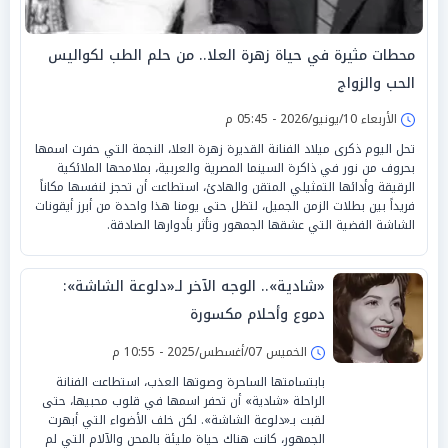
محطات مثيرة في حياة زهرة العلا.. من حلم الطب لكواليس
الحب والزواج
الأربعاء 10/يونيو/2026 - 05:45 م
تحل اليوم ذكرى ميلاد الفنانة القديرة زهرة العلا، النجمة التي حفرت اسمها
بحروف من نور في ذاكرة السينما المصرية والعربية، بملامحها الملائكية
الرقيقة وأدائها التمثيلي المتقن والهادئ، استطاعت أن تحجز لنفسها مكاناً
فريداً بين بطلات الزمن الجميل، لتظل حتى يومنا هذا واحدة من أبرز أيقونات
الشاشة الفضية التي عشقها الجمهور وتأثر بأدوارها الصادقة.
«شادية».. الوجه الآخر لـ«دلوعة الشاشة»:
دموع وأحلام مكسورة
الخميس 07/أغسطس/2025 - 10:55 م
بابتسامتها الساحرة وصوتها العذب، استطاعت الفنانة
الراحلة «شادية» أن تحفر اسمها في قلوب محبيها، حتى
لقبت بـ«دلوعة الشاشة». لكن خلف الأضواء التي أبهرت
الجمهور، كانت هناك حياة مليئة بالمحن والآلام التي لم