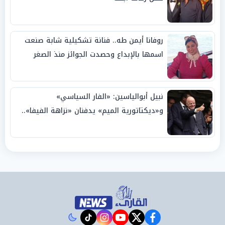
روفانا أيمن طه.. فنانة تشكيلية شابة صنعت
اسمها بالإبداع وحصدت الجوائز منذ الصغر
نبيل أبوالياسين: «الفار السياسي»
و«ديكتاتورية الميم» يدفنان «نزاهة الفيفا»..
وإقالة «إنفانتينو» باتت حتمية
instagram
tiktok
youtube
twitter
facebook