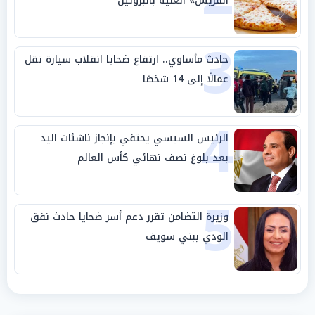
القريش» الغنية بالبروتين
3
حادث مأساوي.. ارتفاع ضحايا انقلاب سيارة تقل
عمالًا إلى 14 شخصًا
4
الرئيس السيسي يحتفي بإنجاز ناشئات اليد
بعد بلوغ نصف نهائي كأس العالم
5
وزيرة التضامن تقرر دعم أسر ضحايا حادث نفق
الودي ببني سويف