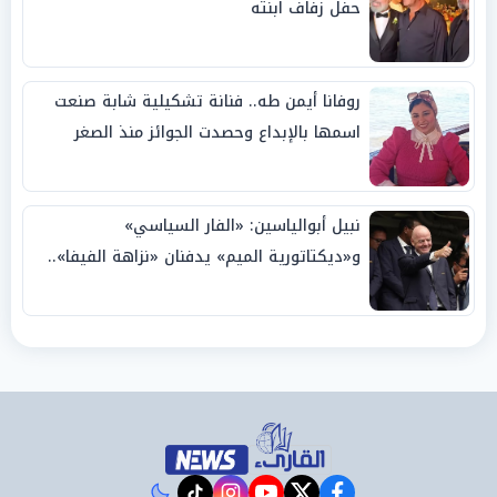
حفل زفاف ابنته
روفانا أيمن طه.. فنانة تشكيلية شابة صنعت
اسمها بالإبداع وحصدت الجوائز منذ الصغر
نبيل أبوالياسين: «الفار السياسي»
و«ديكتاتورية الميم» يدفنان «نزاهة الفيفا»..
وإقالة «إنفانتينو» باتت حتمية