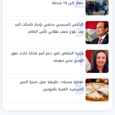
2
عمالًا إلى 14 شخصًا
3
الرئيس السيسي يحتفي بإنجاز ناشئات اليد
بعد بلوغ نصف نهائي كأس العالم
4
وزيرة التضامن تقرر دعم أسر ضحايا حادث نفق
الودي ببني سويف
5
«وجبة صحية».. طريقة عمل «بيتزا الجبن
القريش» الغنية بالبروتين