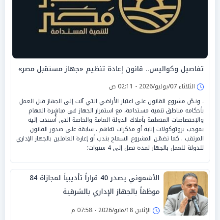
تفاصيل وكواليس.. قانون إعادة تنظيم «جهاز مستقبل مصر»
الثلاثاء 07/يوليو/2026 - 02:11 ص
. ونـصّ مشروع القانون على اعتبار الأراضي التي آلت إلى الجهاز قبل العمل
بأحكامه مناطق تنمية مستدامة، مع استمرار الجهاز في مباشرة المهام
والإختصاصات المتعلقة بأملاك الدولة العامة والخاصة التي أُُسندت إليه
بموجب بروتوكولات إنابة أو مذكرات تفاهم ، سابقة على صدور القانون
المرتقب . كما تضمّـن المشروع السماح بندب أو إعارة العاملين بالجهاز الإداري
للدولة للعمل بالجهاز لمدة تصل إلى 4 سنوات؛
الأشموني يصدر 40 قراراً تأديبياً لمجازاة 84
موظفاً بالجهاز الإداري بالشرقية
الإثنين 18/مايو/2026 - 07:58 م