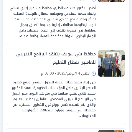
أصدر الدكتور خالد عبدالحليم، محافظ قنا، قرار إداري نهائي
بإنهاء خدمة مهندس وموظفة يعملان بالوحدة المحلية
لمركز ومدينة نجع حمادي شمالي المحافظة، وذلك بعد
ثبوت ارتكابهما مخالفات إدارية جسيمة تتعلق بمجال
عملهما، في خطوة تهدف إلى إعادة الانضباط داخل
الجهاز الإداري للدولة ومكافحة الفساد بكافة صوره.
محافظ بني سويف يتفقد البرنامج التدريبي
للعاملين بقطاع التعليم
الإثنين 14/يوليو/2025 - 03:00 م
في إطار تنفيذ خطة الدولة للتحول الرقمي ورفع كفاءة
العنصر البشري داخل المؤسسات الحكومية، تفقد الدكتور
محمد هاني غنيم، محافظ بني سويف، اليوم، سير العمل
في البرنامج التدريبي المخصص للعاملين بقطاع التعليم،
والذي يتم تنفيذه ضمن بروتوكول التعاون المشترك بين
محافظة بني سويف ووزارة الاتصالات وتكنولوجيا
المعلومات.