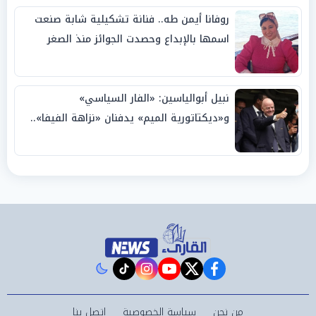
روفانا أيمن طه.. فنانة تشكيلية شابة صنعت
اسمها بالإبداع وحصدت الجوائز منذ الصغر
نبيل أبوالياسين: «الفار السياسي»
و«ديكتاتورية الميم» يدفنان «نزاهة الفيفا»..
وإقالة «إنفانتينو» باتت حتمية
instagram
tiktok
youtube
twitter
facebook
من نحن
سياسة الخصوصية
اتصل بنا