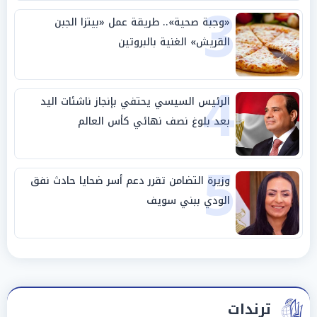
3
«وجبة صحية».. طريقة عمل «بيتزا الجبن
القريش» الغنية بالبروتين
4
الرئيس السيسي يحتفي بإنجاز ناشئات اليد
بعد بلوغ نصف نهائي كأس العالم
5
وزيرة التضامن تقرر دعم أسر ضحايا حادث نفق
الودي ببني سويف
ترندات