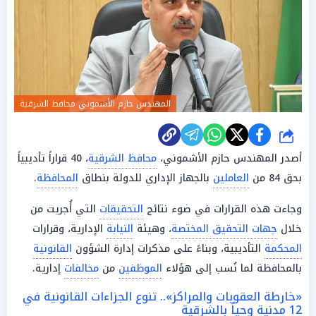
المهندس حازم الأشموني محافظ الشرقية
شارك
أصدر المهندس حازم الأشموني،
محافظ الشرقية
، 40 قراراً تأديبياً
بحق 84 من
العاملين
بالجهاز الإداري للدولة بنطاق
المحافظة
.
وجاءت هذه القرارات في ضوء نتائج
التحقيقات
التي أُجريت من
خلال
جهات التحقيق المختصة
، وهيئة
النيابة
الإدارية، وقرارات
المحكمة
التأديبية، وبناءً على مذكرات إدارة الشؤون
القانونية
بالمحافظة لما نُسب إلى هؤلاء
الموظفين
من
مخالفات
إدارية.
«خارطة العقوبات والمراكز».. تنوع الجزاءات القانونية في
12 مدنية وحياً بالشرقية