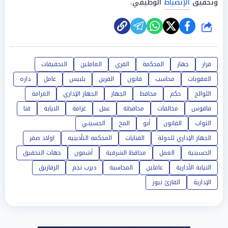
وتحقيق
الإنضباط
الوظيفي.
شارك
قرار
جهاز
المحكمة
القري
العاملين
التحقيقات
العقوبات
محاسب
قانون
القرين
بلبيس
عامل
داره
اللوائح
حكم
محافظ
الجهاز
الجهاز الإداري
الغرامة
فاقوس
مخالفات
محافظة
عمل
غرامة
النيابة
قنا
الثواب
القانون
أبو
المخ
الحسيني
الجهاز الإداري للدولة
القنايات
المحكمه التأديبيه
اولاد صقر
الحسينية
العمل
محافظ الشرقية
أشمون
جهات التحقيق
النيابة الأدارية
عاملين
المحاسبة
ديرب نجم
الزقازيق
الإدارية
القارئ نيوز