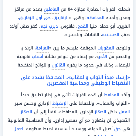
شملت القرارات الصادرة مجازاة 84 من
العاملين
بعدد من مراكز
ومدن وأحياء
المحافظة
؛ وهي: «
الزقازيق
،
حي
أول
الزقازيق
،
القرين، أبو حماد، منيا
القمح
، فاقوس،
ديرب نجم
، كفر صقر، أولاد
صقر،
الحسينية
، القنايات، وبلبيس».
وتنوعت
العقوبات
الموقعة عليهم ما بين «
الغرامة
، الإنذار،
والخصم من
الأجر
»، مع إعفاء من تتوافر بشأنه
أسباب
قانونية
للإعفاء، وذلك في حدود ما يقرره
القانون
واللوائح المنظمة.
«إرساء مبدأ الثواب والعقاب».. المحافظ يشدد على
الانضباط الوظيفي ومحاسبة المقصرين
وأكد
المحافظ
أن هذه القرارات تأتي في إطار تطبيق مبدأ
«الثواب والعقاب»، وللحفاظ على
الإنضباط
الإداري وحسن سير
العمل
داخل
الجهاز
الإداري بالمحافظة. لافتاً إلى أن
الجهاز
التنفيذي لن يتهاون مع أي تقصير إداري، وأن المحاسبة القانونية
هي
حق
أصيل للدولة، ووسيلة أساسية لضبط منظومة
العمل