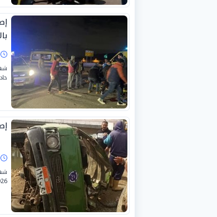
با
ا
شهد
حادث
إصابة 9 أشخاص 
ا
2026، حادثاً مأساوياً إثر انقلاب سيا