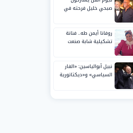
صبحي خليل فرحته في
حفل زفاف ابنته
روفانا أيمن طه.. فنانة
تشكيلية شابة صنعت
اسمها بالإبداع وحصدت
الجوائز منذ الصغر
نبيل أبوالياسين: «الفار
السياسي» و«ديكتاتورية
الميم» يدفنان «نزاهة
الفيفا».. وإقالة
«إنفانتينو» باتت حتمية