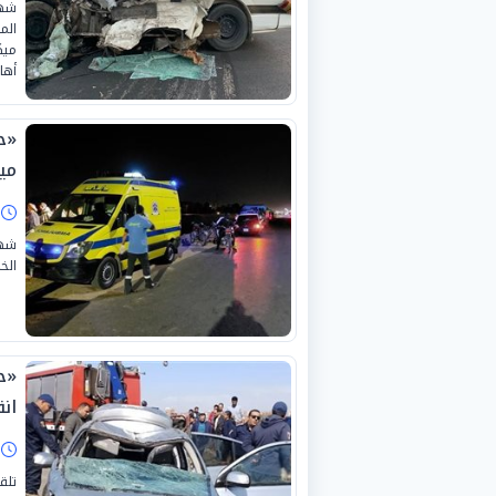
شهد
الم
ميك
أها
مي
ا
شهد
الخ
ان
ا
تلق