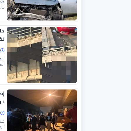
حاد
عن 
حا
تك
ا
شهد
العمر 35 عاماً، على إنهاء حيات
نا
ا