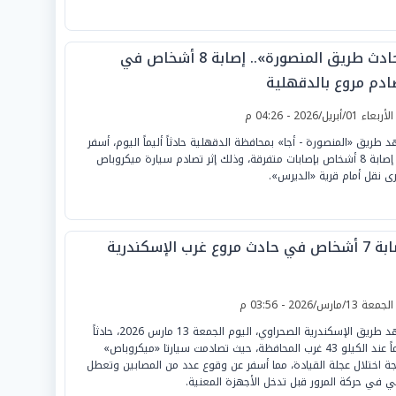
«حادث طريق المنصورة».. إصابة 8 أشخاص في
ادم مروع بالدقهلية
لأربعاء 01/أبريل/2026 - 04:26 م
 طريق «المنصورة - أجا» بمحافظة الدقهلية حادثاً أليماً اليوم، أسفر
عن إصابة 8 أشخاص بإصابات متفرقة، وذلك إثر تصادم سيارة ميكروباص
رى نقل أمام قرية «الديرس».
في حادث مروع غرب الإسكندرية
لجمعة 13/مارس/2026 - 03:56 م
شهد طريق الإسكندرية الصحراوي، اليوم الجمعة 13 مارس 2026، حادثاً
أليماً عند الكيلو 43 غرب المحافظة، حيث تصادمت سيارتا «ميكروباص»
جة اختلال عجلة القيادة، مما أسفر عن وقوع عدد من المصابين وتعطل
ي في حركة المرور قبل تدخل الأجهزة المعنية.