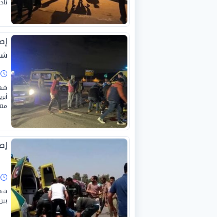
ناح
شب
ا
متن
إصابة 4 أشخاص
ا
بين