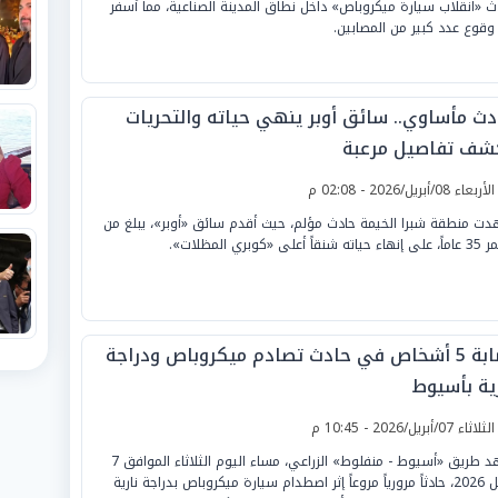
ث «انقلاب سيارة ميكروباص» داخل نطاق المدينة الصناعية، مما أسفر
وقوع عدد كبير من المصابين.
دث مأساوي.. سائق أوبر ينهي حياته والتحريات
شف تفاصيل مرعبة
لأربعاء 08/أبريل/2026 - 02:08 م
ت منطقة شبرا الخيمة حادث مؤلم، حيث أقدم سائق «أوبر»، يبلغ من
ه شنقاً أعلى «كوبري المظلات».
إصابة 5 أشخاص في حادث تصادم ميكروباص ودراجة
رية بأسيوط
لثلاثاء 07/أبريل/2026 - 10:45 م
شهد طريق «أسيوط - منفلوط» الزراعي، مساء اليوم الثلاثاء الموافق 7
أبريل 2026، حادثاً مرورياً مروعاً إثر اصطدام سيارة ميكروباص بدراجة نارية