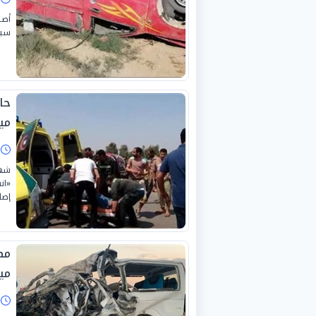
سيا
مي
ا
شهد
«ان
إصابة 5 مواطنين من
مي
ا