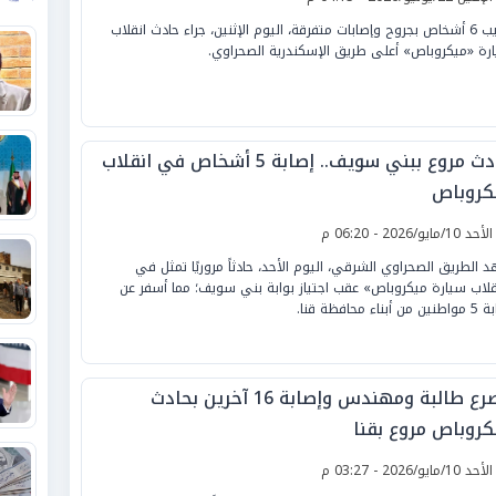
أصيب 6 أشخاص بجروح وإصابات متفرقة، اليوم الإثنين، جراء حادث انقلاب
رة «ميكروباص» أعلى طريق الإسكندرية الصحراوي.
حادث مروع ببني سويف.. إصابة 5 أشخاص في انقلاب
كروباص
لأحد 10/مايو/2026 - 06:20 م
 الطريق الصحراوي الشرقي، اليوم الأحد، حادثاً مروريًا تمثل في
قلاب سيارة ميكروباص» عقب اجتياز بوابة بني سويف؛ مما أسفر عن
 أبناء محافظة قنا.
مصرع طالبة ومهندس وإصابة 16 آخرين بحادث
كروباص مروع بقنا
لأحد 10/مايو/2026 - 03:27 م