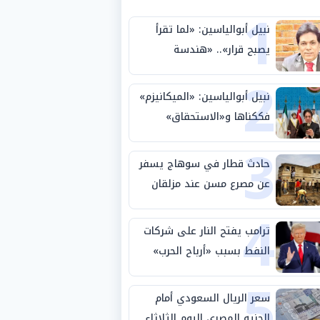
1
نبيل أبوالياسين: «لما تقرأ
يصبح قرار».. «هندسة
2
الاستثمار السيادي» بين «ربط
الجيب بالوطن» و«سيادة
نبيل أبوالياسين: «الميكانيزم»
الكلمة»
فككناها و«الاستحقاق»
3
حتمية.. «تفعيل الإرادة»
مهمة الجامعة العربية
حادث قطار في سوهاج يسفر
عن مصرع مسن عند مزلقان
4
المراغة
ترامب يفتح النار على شركات
النفط بسبب «أرباح الحرب»
5
سعر الريال السعودي أمام
الجنيه المصري اليوم الثلاثاء