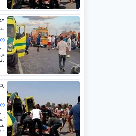
تص
ا
شهد
بأخ
إصابة 7 أشخاص 
ا
نتي
جزئ