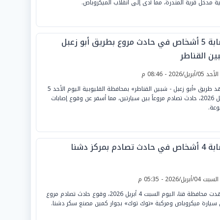
ية مدخل قرية المندرة، مما أدى إلى انقلاب الميكروباص.
إصابة 5 أشخاص في حادث مروع بطريق أبو زعبل
ين القناطر
لأحد 05/أبريل/2026 - 08:46 م
شهد طريق «أبو زعبل - شبين القناطر» بمحافظة القليوبية اليوم الأحد 5
أبريل 2026، حادث تصادم مروعاً بين سيارتين، مما أسفر عن وقوع إصابات
وعة.
 في حادث تصادم بمركز دشنا
لسبت 04/أبريل/2026 - 05:35 م
شهدت محافظة قنا، اليوم السبت 4 أبريل 2026، وقوع حادث تصادم مروع
 سيارة ميكروباص ومركبة «توك توك» بجوار كمين مصنع سكر دشنا.