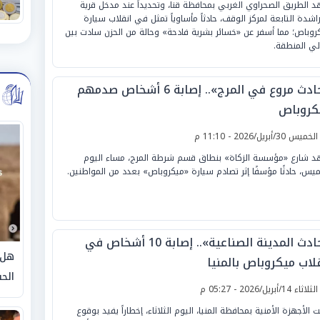
 الطريق الصحراوي الغربي بمحافظة قنا، وتحديداً عند مدخل قرية
راشدة التابعة لمركز الوقف، حادثاً مأساوياً تمثل في انقلاب سيارة
روباص؛ مما أسفر عن «خسائر بشرية فادحة» وحالة من الحزن سادت بين
لي المنطقة.
«حادث مروع في المرج».. إصابة 6 أشخاص صدمهم
كروباص
لخميس 30/أبريل/2026 - 11:10 م
 شارع «مؤسسة الزكاة» بنطاق قسم شرطة المرج، مساء اليوم
ميس، حادثًا مؤسفًا إثر تصادم سيارة «ميكروباص» بعدد من المواطنين.
«حادث المدينة الصناعية».. إصابة 10 أشخاص في
هل 
قلاب ميكروباص بالمنيا
الحق
لثلاثاء 14/أبريل/2026 - 05:27 م
ت الأجهزة الأمنية بمحافظة المنيا، اليوم الثلاثاء، إخطاراً يفيد بوقوع