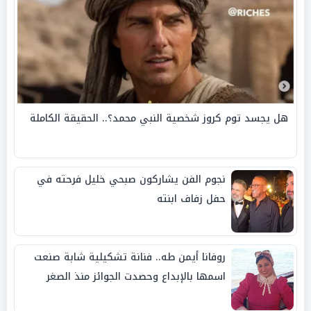
هل يجسد توم كروز شخصية النبي محمد؟.. الحقيقة الكاملة
نجوم الفن يشاركون صبحي خليل فرحته في
حفل زفاف ابنته
روفانا أيمن طه.. فنانة تشكيلية شابة صنعت
اسمها بالإبداع وحصدت الجوائز منذ الصغر