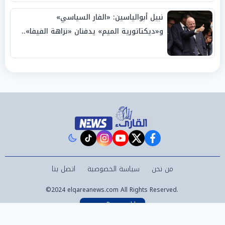
نبيل أبوالياسين: «الفار السياسي»
و«ديكتاتورية الميم» يدفنان «نزاهة الفيفا»..
وإقالة «إنفانتينو» باتت حتمية
instagram
tiktok
youtube
twitter
facebook
من نحن
سياسة الخصوصية
اتصل بنا
©2024 elqareanews.com All Rights Reserved.
Powered by