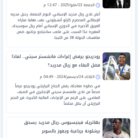
الجمعة 23/مايو/2025 - 12:47 م
أعلن نادي ريال مدريد الإسباني، اليوم الجمعة، رحيل مدربه
الإيطالي المخضرم كارلو أنشيلوتي، عقب نهاية مباراة
الفريق الأخيرة في الدوري الإسباني أمام ريال سوسيداد،
المقررة غدًا السبت، على ملعب سانتياجو برنابيو، ضمن
منافسات الجولة 38 من الليجا.
رودريجو يرفض إغراءات مانشستر سيتي.. لماذا
فضل البقاء مع ريال مدريد؟
الثلاثاء 24/ديسمبر/2024 - 04:49 م
في خطوة مفاجئة، رفض الجناح البرازيلي رودريجو عرضاً
ضخماً من نادي مانشستر سيتي الإنجليزي في الصيف
الماضي، على الرغم من الإغراءات المالية الكبيرة، قرر النجم
البرازيلي أن يظل مخلصاً
بهاتريك فينيسيوس..ريال مدريد يسحق
برشلونة برباعية ويفوز بالسوبر