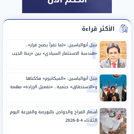
الأكثر قراءة
1
نبيل أبوالياسين: «لما تقرأ يصبح قرار»..
«هندسة الاستثمار السيادي» بين «ربط الجيب
بالوطن» و«سيادة الكلمة»
2
نبيل أبوالياسين: «الميكانيزم» فككناها
و«الاستحقاق» حتمية.. «تفعيل الإرادة» مهمة
الجامعة العربية
3
أسعار الفراخ والدواجن بالبورصة والمزرعة اليوم
الثلاثاء 4-8-2026