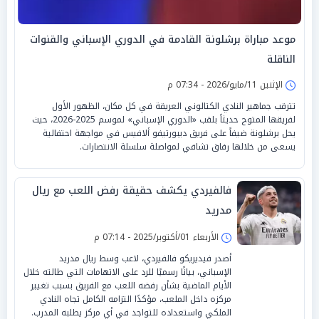
موعد مباراة برشلونة القادمة في الدوري الإسباني والقنوات
الناقلة
الإثنين 11/مايو/2026 - 07:34 م
تترقب جماهير النادي الكتالوني العريقة في كل مكان، الظهور الأول
لفريقها المتوج حديثاً بلقب «الدوري الإسباني» لموسم 2025-2026، حيث
يحل برشلونة ضيفاً على فريق ديبورتيفو ألافيس في مواجهة احتفالية
يسعى من خلالها رفاق تشافي لمواصلة سلسلة الانتصارات.
فالفيردي يكشف حقيقة رفض اللعب مع ريال
مدريد
الأربعاء 01/أكتوبر/2025 - 07:14 م
أصدر فيديريكو فالفيردي، لاعب وسط ريال مدريد
الإسباني، بيانًا رسميًا للرد على الاتهامات التي طالته خلال
الأيام الماضية بشأن رفضه اللعب مع الفريق بسبب تغيير
مركزه داخل الملعب، مؤكدًا التزامه الكامل تجاه النادي
الملكي واستعداده للتواجد في أي مركز يطلبه المدرب.