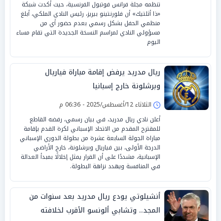
تنظمه مجلة فرانس فوتبول الفرنسية، حيث أكدت شبكة
«ذا أثلتيك» أن فلورنتينو بيريز، رئيس النادي الملكي، أبلغ
منظمي الحفل بشكل رسمي بعدم حضور أي من
مسؤولي النادي لمراسم النسخة الجديدة التي تقام مساء
اليوم
ريال مدريد يرفض إقامة مباراة فياريال
وبرشلونة خارج إسبانيا
الثلاثاء 12/أغسطس/2025 - 06:36 م
أعلن نادي ريال مدريد، في بيان رسمي، رفضه القاطع
للمقترح المقدم من الاتحاد الإسباني لكرة القدم بإقامة
مباراة الجولة السابعة عشرة من بطولة الدوري الإسباني
الدرجة الأولى، بين فياريال وبرشلونة، خارج الأراضي
الإسبانية، مشددًا على أن القرار يمثل إخلالًا بمبدأ العدالة
في المنافسة ويهدد نزاهة البطولة.
أنشيلوتي يودع ريال مدريد بعد سنوات من
المجد.. وتشابي ألونسو الأقرب لخلافته