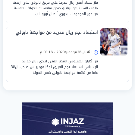
فاز مساء أمس ريال مدريد على فريق نابولي على ارضية
ملعب السانتياغو برنابيو ضمن منافسات الجولة الخامسة
من دور المجموعات بدوري أبطال أوروبا ب
استبعاد نجم ريال مدريد من مواجهة نابولي
الثلاثاء 28/نوفمبر/2023 - 03:18 م
قرر كارلو انشيلوتي المدير الفني لنادي ريال مدريد
الإسباني استبعاد نجم الفريق لوكا مودريتش صاحب ال38
عاما من قائمة مواجهة نابولي ضمن الجولة