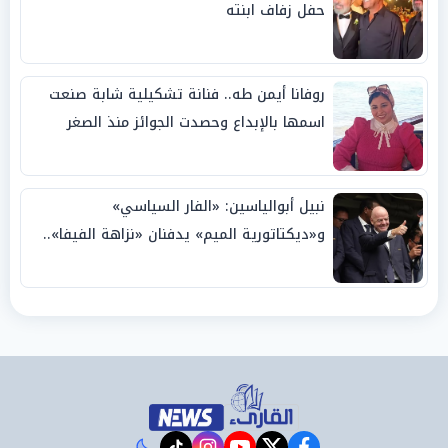
حفل زفاف ابنته
روفانا أيمن طه.. فنانة تشكيلية شابة صنعت
اسمها بالإبداع وحصدت الجوائز منذ الصغر
نبيل أبوالياسين: «الفار السياسي»
و«ديكتاتورية الميم» يدفنان «نزاهة الفيفا»..
وإقالة «إنفانتينو» باتت حتمية