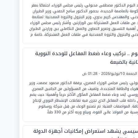
 اليوم الدكتور مصطفى مدبولي، رئيس مجلس الوزراء، اجتماعًا بمقر
كومة بالعاصمة الجديدة، بحضور الدكتور سامح الحفني، وزير الطيران
دني، والمهندس كريم بدوي، وزير البترول والثروة المعدنية؛ لمتابعة
 من ملفات العمل المشتركة بين الوزارتين. وأشار رئيس مجلس الوزراء
 أهمية التنسيق وتعزيز التعاون والعمل التكاملي بين وزارتي الطيران
دني والبترول والثروة المعدنية في ملفات العمل المشتركة، خاصة م
يوم .. تركيب وعاء ضغط المفاعل للوحدة النووية
انية بالضبعة
لجمعة 10/يوليو/2026 - 01:28 ص
ولي، رئيس مجلس الوزراء المصري، برفقة الدكتور محمود عصمت، وزير
هرباء والطاقة المتجددة، ولفيف من المسؤولين من الجانبين المصري
روسي. يُعد وعاء ضغط المفاعل المكوّن الأكثر حرجاً وأهمية؛ حيث يضم
داخله قلب المفاعل الذي تجرى فيه تفاعلات الإنشطار النووي لإنتاج
اقة. المواصفات الفنية: تم تصنيع الوعاء من قِبل شركة روساتوم
سية من الفولاذ عالي القوة، ويبلغ وزنه أكثر من 330 طناً،
سيسي يشهد استعراض إمكانيات أجهزة الدولة