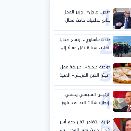
1
«تحرك عاجل».. وزير العمل
يتابع تداعيات حادث عمال
2
طريق بني سويف الصحراوي
حادث مأساوي.. ارتفاع ضحايا
انقلاب سيارة تقل عمالًا إلى
3
14 شخصًا
«وجبة صحية».. طريقة عمل
«بيتزا الجبن القريش» الغنية
4
بالبروتين
الرئيس السيسي يحتفي
بإنجاز ناشئات اليد بعد بلوغ
5
نصف نهائي كأس العالم
وزيرة التضامن تقرر دعم أسر
ضحايا حادث نفق الودي ببني