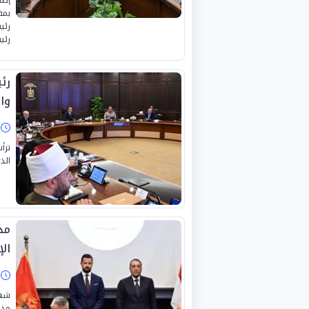
بمق
رئي
رئي
رئ
وا
ا
ترأ
الذ
مذ
ال
ا
شهد
مذك