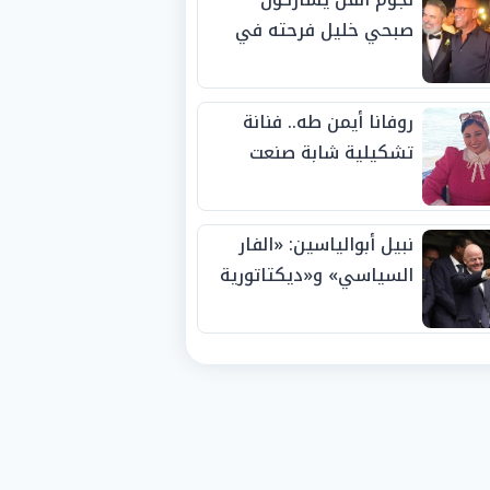
صبحي خليل فرحته في
حفل زفاف ابنته
روفانا أيمن طه.. فنانة
تشكيلية شابة صنعت
اسمها بالإبداع وحصدت
الجوائز منذ الصغر
نبيل أبوالياسين: «الفار
السياسي» و«ديكتاتورية
الميم» يدفنان «نزاهة
الفيفا».. وإقالة
«إنفانتينو» باتت حتمية