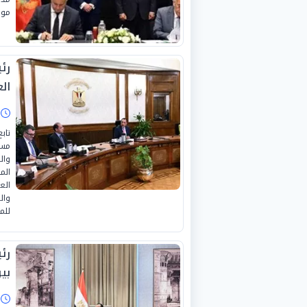
موا
رئ
الع
ا
تاب
مست
وال
الم
الع
وال
للم
رئ
بي
ا