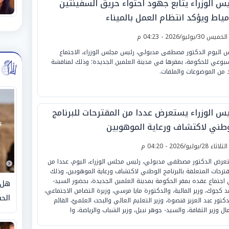
يس الوزراء يتابع جهود احتواء حريق السفينتين
مياط ويؤكد انتظام العمل بالميناء
لخميس 30/يوليو/2026 - 04:23 م
س اليوم الدكتور مصطفى مدبولي، رئيس مجلس الوزراء، الاجتماع
سبوعي للحكومة، بمقرها في مدينة العلمين الجديدة؛ وذلك لمناقشة
 من الموضوعات والملفات.
يس الوزراء يستعرض عددا من المقترحات للبرنامج
وطني لاكتشاف ورعاية الموهوبين
لثلاثاء 28/يوليو/2026 - 04:20 م
عرض الدكتور مصطفى مدبولي، رئيس مجلس الوزراء، اليوم، عددا من
قترحات المتعلقة بالبرنامج الوطني لاكتشاف ورعاية الموهوبين، وذلك
اجتماع عقده بمقر الحكومة بمدينة العلمين الجديدة، بحضور السيد-
هل 
د كجوك، وزير المالية، والدكتورة مايا مرسي، وزيرة التضامن الاجتماعي،
الحق
دكتور عبد العزيز قنصوة، وزير التعليم العالي والبحث العلميّ، القائم
مال وزير الثقافة، والسيد- جوهر نبيل، وزير الشباب والرياضة، وا