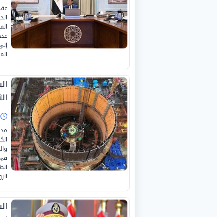
عقد
الح
الم
عدد
إلى
الم
ال
الث
ا
مدب
الك
وال
في 
الط
الرو
ال