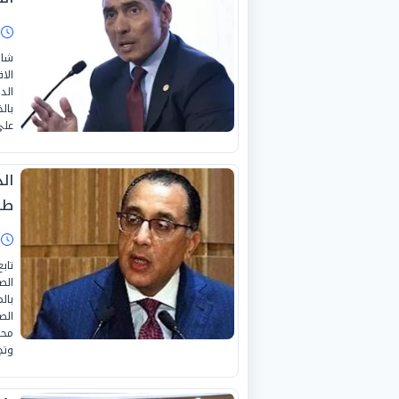
ا
شار
الا
الد
بال
على مد
ال
طل
ا
تاب
الص
بال
محا
وتج