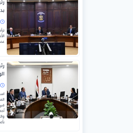
رئ
بد
ا
ترأ
الأ
عدد
رئ
ال
ا
است
الم
في 
أحم
وال
بأع