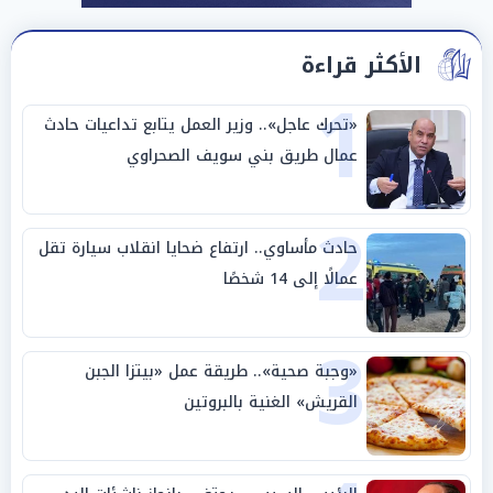
الأكثر قراءة
1
«تحرك عاجل».. وزير العمل يتابع تداعيات حادث
عمال طريق بني سويف الصحراوي
2
حادث مأساوي.. ارتفاع ضحايا انقلاب سيارة تقل
عمالًا إلى 14 شخصًا
3
«وجبة صحية».. طريقة عمل «بيتزا الجبن
القريش» الغنية بالبروتين