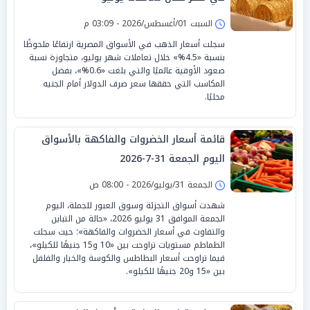
السبت 01/أغسطس/2026 - 03:09 م
سجلت أسعار الذهب في الأسواق المصرية ارتفاعًا ملحوظًا
بنسبة «4.5%» خلال تعاملات شهر يوليو، متجاوزة نسبة
صعود الأوقية عالميًا والتي بلغت «0.6%»، بفضل
المكاسب التي حققها سعر صرف الدولار أمام الجنيه
محليًا.
قائمة أسعار الخضروات والفاكهة بالأسواق
اليوم الجمعة 31-7-2026
الجمعة 31/يوليو/2026 - 08:00 ص
شهدت أسواق التجزئة وسوق العبور للجملة، اليوم
الجمعة الموافق 31 يوليو 2026، «حالة من التباين
والتفاوت في أسعار الخضروات والفاكهة»؛ حيث سجلت
الطماطم مستويات تراوحت بين «10 و15 جنيهًا للكيلو»،
فيما تراوحت أسعار البطاطس والكوسة والخيار والفلفل
بين «15 و20 جنيهًا للكيلو».