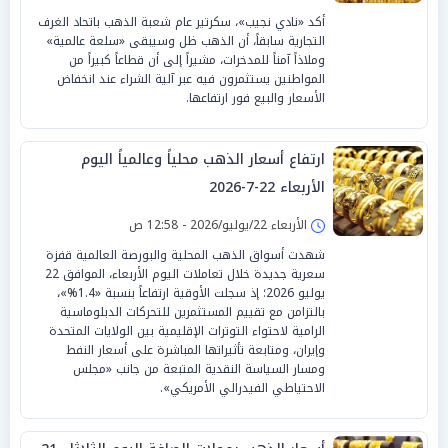
أكد «نادي نجيب»، سكرتير عام شعبة الذهب باتحاد الغرف
التجارية سابقاً، أن الذهب ظل وسيبقى «سلعة عالمية»
وملاذاً آمناً للمدخرات، مشيراً إلى أن قطاعاً كبيراً من
المواطنين يستثمرون فيه عبر آلية الشراء عند انخفاض
الأسعار والبيع فور ارتفاعها.
ارتفاع أسعار الذهب محلياً وعالمياً اليوم
الأربعاء 22-7-2026
الأربعاء 22/يوليو/2026 - 12:58 ص
شهدت أسواق الذهب المحلية والبورصة العالمية قفزة
سعرية جديدة خلال تعاملات اليوم الأربعاء، الموافق 22
يوليو 2026؛ إذ سجلت الأوقية ارتفاعاً بنسبة «1.4%»،
بالتزامن مع تقييم المستثمرين للتحركات الدبلوماسية
الرامية لاحتواء التوترات الإقليمية بين الولايات المتحدة
وإيران، ومتابعة تأثيراتها المباشرة على أسعار النفط
ومسار السياسة النقدية المتبعة من جانب «مجلس
الاحتياطي الفيدرالي الأمريكي».