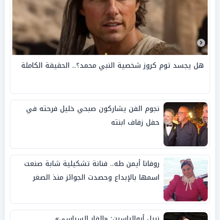
هل يجسد توم كروز شخصية النبي محمد؟.. الحقيقة الكاملة
نجوم الفن يشاركون صبحي خليل فرحته في
حفل زفاف ابنته
روفانا أيمن طه.. فنانة تشكيلية شابة صنعت
اسمها بالإبداع وحصدت الجوائز منذ الصغر
نبيل أبوالياسين: «الفار السياسي»