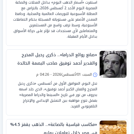
استقرت «أسعار الذهب اليوم» بداخل المحلات والصاغة
المصرية اليوم الأحد 2 أغسطس 2026، بالتزامن مع
العطلة الأسبوعية للبورصات العالمية والمحلية. وحافظ
المعدن الأصفر على مستوياته المسجلة بختام التعاملات
الأسبوعية، وسط ترقب واسع من المستثمرين
والمتعاملين لأي مستجدات قد تؤثر على حركة الأسواق
بداخل الأيام المقبلة.
«صانع روائع الدراما».. ذكرى رحيل المخرج
والقدير أحمد توفيق صاحب البصمة الخالدة
السبت 01/أغسطس/2026 - 04:26 م
تحل اليوم، الموافق الأول من أغسطس، «ذكرى رحيل
المخرج والفنان الكبير أحمد توفيق»، الذي خلد اسمه
بحروف من نور في تاريخ «السينما والدراما المصرية»
بفضل تنوع مواهبه بين التمثيل الإبداعي والإخراج
التلفزيوني الفريد.
«مكاسب قياسية بالصاغة».. الذهب يقفز 4.5%
في مصر خلال تعاملات يوليو