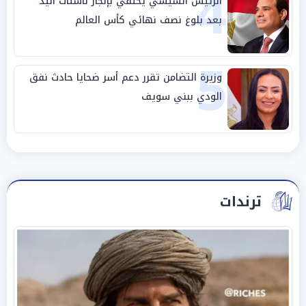
4
الرئيس السيسي يحتفي بإنجاز ناشئات اليد
بعد بلوغ نصف نهائي كأس العالم
5
وزيرة التضامن تقرر دعم أسر ضحايا حادث نفق
الودي ببني سويف
ترندات