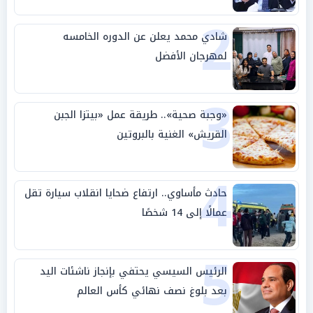
2
شادي محمد يعلن عن الدوره الخامسه
لمهرجان الأفضل
3
«وجبة صحية».. طريقة عمل «بيتزا الجبن
القريش» الغنية بالبروتين
4
حادث مأساوي.. ارتفاع ضحايا انقلاب سيارة تقل
عمالًا إلى 14 شخصًا
5
الرئيس السيسي يحتفي بإنجاز ناشئات اليد
بعد بلوغ نصف نهائي كأس العالم