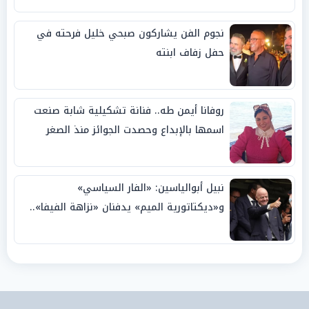
نجوم الفن يشاركون صبحي خليل فرحته في
حفل زفاف ابنته
روفانا أيمن طه.. فنانة تشكيلية شابة صنعت
اسمها بالإبداع وحصدت الجوائز منذ الصغر
نبيل أبوالياسين: «الفار السياسي»
و«ديكتاتورية الميم» يدفنان «نزاهة الفيفا»..
وإقالة «إنفانتينو» باتت حتمية