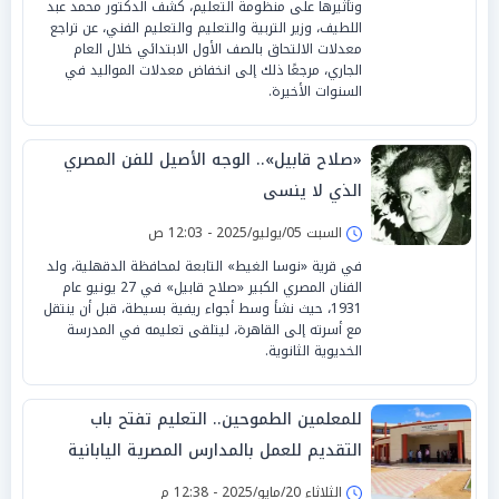
وتأثيرها على منظومة التعليم، كشف الدكتور محمد عبد
اللطيف، وزير التربية والتعليم والتعليم الفني، عن تراجع
معدلات الالتحاق بالصف الأول الابتدائي خلال العام
الجاري، مرجعًا ذلك إلى انخفاض معدلات المواليد في
السنوات الأخيرة.
«صلاح قابيل».. الوجه الأصيل للفن المصري
الذي لا ينسى
السبت 05/يوليو/2025 - 12:03 ص
في قرية «نوسا الغيط» التابعة لمحافظة الدقهلية، ولد
الفنان المصري الكبير «صلاح قابيل» في 27 يونيو عام
1931، حيث نشأ وسط أجواء ريفية بسيطة، قبل أن ينتقل
مع أسرته إلى القاهرة، ليتلقى تعليمه في المدرسة
الخديوية الثانوية.
للمعلمين الطموحين.. التعليم تفتح باب
التقديم للعمل بالمدارس المصرية اليابانية
الثلاثاء 20/مايو/2025 - 12:38 م