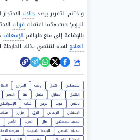
واختتم التقرير برصد
حالات
الاحتجاز ا
لليوم؛ حيث «كما اعتقلت
قوات
الاحت
بالإضافة إلى منع طواقم
الإسعاف
من
العلاج
لها» لتنتهي بذلك الخارطة ال
شارك
فلسطين
هلال
وقت
المزارع
العلا
الهلال
المنازل
طفل
قنا
العمر
نابلس
حرب
مرض
شاب
الإسرائيلي
الاعتقال
الرصاص
الرق
مزارع
محاف
محمد مصطفى
مال
الغرب
الأسر
مدينة القدس
البلدة القديمة
شرطة الاحتل
الاحتلال الإسرائيلي
القدس
القارئ نيوز