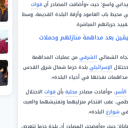
داني واسع؛ حيث «وأضافت المصادر أن
قوات
ي محيط باب العامود وأزقة البلدة القديمة، وسط
قييد حرياتهم المباشرة.
يقين بعد مداهمة منازلهم وحملات
جاه الشمالي
الشرقي
من عمليات المداهمة
احتلال
الإسرائيلي
بلدة حزما شمال شرق القدس
مداهمات نفذتها في أحياء البلدة».
الأسر
، «وأفادت مصادر
محلية
بأن
قوات
الاحتلال
ظمي، عقب اقتحام منزليهما وتفتيشهما والعبث
 في
شوارع
البلدة».
ناة؛ حيث «وأوضحت المصادر أن بلدة حزما تتعرض