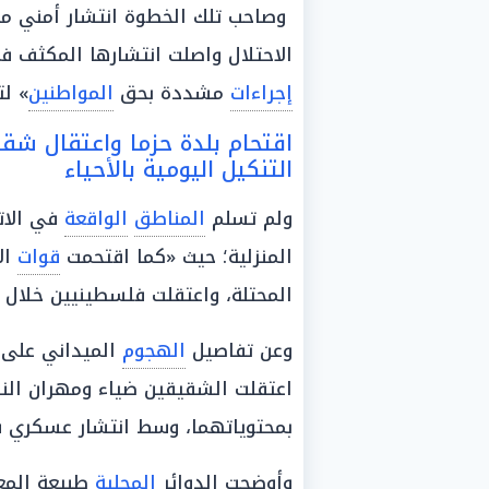
وصاحب تلك الخطوة انتشار أمني مي
الاحتلال واصلت انتشارها المكثف ف
إجراءات
مشددة بحق
المواطنين
» لت
اقتحام بلدة حزما واعتقال شق
التنكيل اليومية بالأحياء
ولم تسلم
المناطق
الواقعة
في الات
المنزلية؛ حيث «كما اقتحمت
قوات
ال
المحتلة، واعتقلت فلسطينيين خلال 
وعن تفاصيل
الهجوم
الميداني على
اعتقلت الشقيقين ضياء ومهران الن
بمحتوياتهما، وسط انتشار عسكري
وأوضحت الدوائر
المحلية
طبيعة المعا