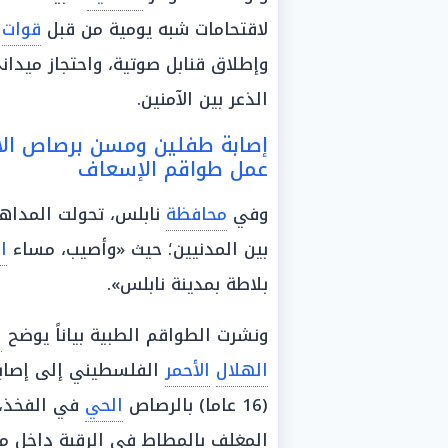
لاقتحامات شبه يومية من قبل
قوات
ا
وإطلاق قنابل صوتية، واحتجاز ميدان
الذعر بين الآمنين.
إصابة طفلين ومسن برصاص الاح
عمل طواقم الإسعاف
وفي
محافظة
نابلس، تحولت المداه
بين المدنيين؛ حيث «وأصيب، مساء
ا
بلاطة بمدينة نابلس».
ونشرت الطواقم الطبية بياناً يوضح
ا
الهلال
الأحمر
الفلسطيني إلى إصاب
(16 عاما) بالرصاص
الحي
المغلف بالمطاط في الرقبة داخل مخ