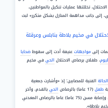
لاحتلال، تخللتها عمليات تنكيل بالمواطنين،
ي، إلى جانب مداهمة المنازل بشكل متكرر» لبث
تلال في مخيم بلاطة بنابلس وعرقلة
مات إلى
مواجهات
عنيفة أدت إلى سقوط
ضحايا
ليوم
، طفلان برصاص الاحتلال
الحي
في مخيم
لحالة
الفنية للمصابين؛ إذ «وأشارت جمعية
ة
طفل
(17 عاما) بالرصاص
الحي
بالقدم، وآخر
في الفخذ، وإصابة مسن (75 عاما) عاما بالرصاص المعدني
يم بلاطة».