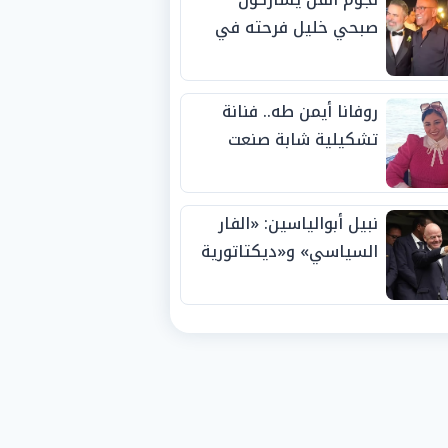
صبحي خليل فرحته في
حفل زفاف ابنته
روفانا أيمن طه.. فنانة
تشكيلية شابة صنعت
اسمها بالإبداع وحصدت
الجوائز منذ الصغر
نبيل أبوالياسين: «الفار
السياسي» و«ديكتاتورية
الميم» يدفنان «نزاهة
الفيفا».. وإقالة
«إنفانتينو» باتت حتمية