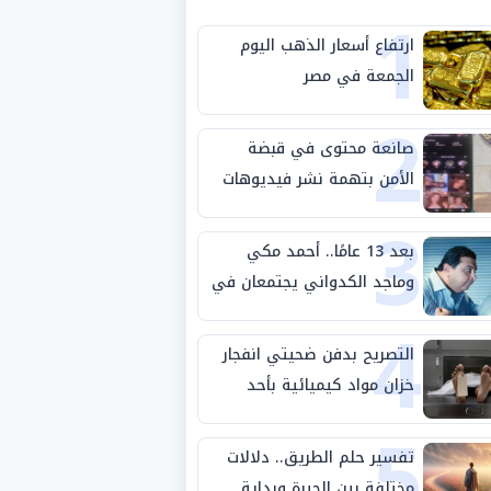
1
ارتفاع أسعار الذهب اليوم
الجمعة في مصر
2
صانعة محتوى في قبضة
الأمن بتهمة نشر فيديوهات
3
خادشة للحياء
بعد 13 عامًا.. أحمد مكي
وماجد الكدواني يجتمعان في
4
«فرصة سعيدة»
التصريح بدفن ضحيتي انفجار
خزان مواد كيميائية بأحد
5
مصانع الفيوم
تفسير حلم الطريق.. دلالات
مختلفة بين الحيرة وبداية