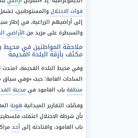
الديموغرافية؛ إذ «تتعرض
أراضي
بلد
قوات
الاحتلال
والمستوطنين، تشمل
إلى أراضيهم الزراعية، في إطار س
والسيطرة على مزيد من
الأراضي
ال
ملاحقة المواطنين في محيط ب
مكثف بأزقة البلدة القديمة
وفي محيط البلدة القديمة، امتدت
ا
الساحات العامة؛ حيث «وفي سياق 
منطقة
باب العامود في
مدينة الق
وفصّلت التقارير الميدانية
هوية
المع
بأن شرطة الاحتلال اعتقلت فلسطيني
باب العامود، واقتادته إلى
أحد
مراكز