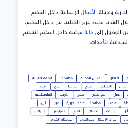
لجارية وعرقلة
الأعمال
الإنسانية داخل المخيم
لال الشاب
محمد
عزيز الخطيب من داخل المخيم،
 الوصول إلى
حالة
مرضية داخل المخيم لتقديم
ميدانية للأحداث.
ج
اعتقال
القدس المحتلة
محافظات
الضفة الغربية
قنابل
المنطقة
صلاح
محافظ
علاج
الأحد
عمل
المواطنين
مسن
الغربية
الفلسطينية
ظة
هدف
محافظات الضفة الغربية
عين
ليل
آبل
اجراءات
الاحتلال
الحي
المزارعين
إسرائيل
ال
قوات الاحتلال الإسرائيلي
محافظة القدس