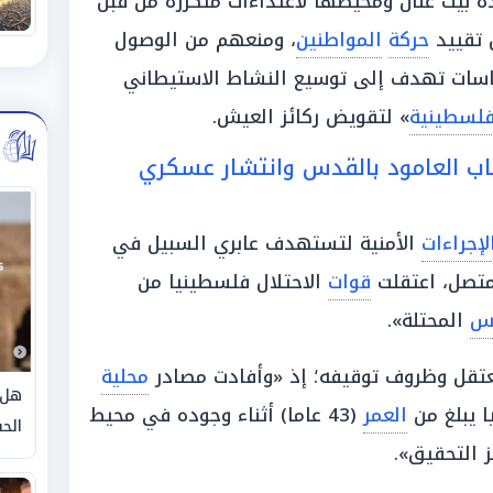
ة بيت عنان ومحيطها لاعتداءات متكررة من قبل
 تقييد
حركة
المواطنين
، ومنعهم من الوصول
ياسات تهدف إلى توسيع النشاط الاستيطاني
فلسطينية
» لتقويض ركائز العيش.
اب العامود بالقدس وانتشار عسكري
لإجراءات
الأمنية لتستهدف عابري السبيل في
متصل، اعتقلت
قوات
الاحتلال فلسطينيا من
دس
المحتلة».
تقل وظروف توقيفه؛ إذ «وأفادت مصادر
محلية
هل 
ا يبلغ من
العمر
(43 عاما) أثناء وجوده في محيط
الحق
 التحقيق».