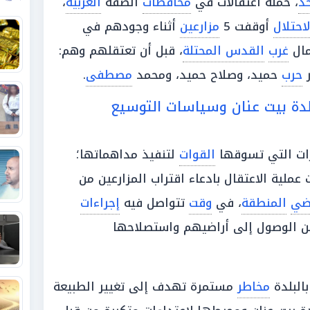
حد
، حملة اعتقالات في
محافظات
الضفة
الغربية
،
لاحتلال
أوقفت 5
مزارعين
أثناء وجودهم في
مال
غرب
القدس المحتلة
، قبل أن تعتقلهم وهم:
ر
حرب
حميد، وصلاح حميد، ومحمد
مصطفى
.
بلدة بيت عنان وسياسات التوسيع
رات التي تسوقها
القوات
لتنفيذ مداهماتها؛
 عملية الاعتقال بادعاء اقتراب المزارعين من
ضي
المنطقة
، في
وقت
تتواصل فيه
إجراءات
 الوصول إلى أراضيهم واستصلاحها
البلدة
مخاطر
مستمرة تهدف إلى تغيير الطبيعة