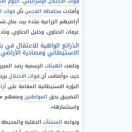
قوات
الاحتلال
الإسرائيلي
،
اليوم
الأ
وأفادت
محافظة
القدس
بأن
قوات
ا
أراضيهم الزراعية ببلدة بيت عنان ش
عرفات الحناوي، وخليل الحناوي، وناد
الذرائع الواهية للاعتقال في 
الاستيطاني ومصادرة الأراضي
وتابعت
الهيئات
الرسمية رصد المبر
حيث «وأضافت أن
قوات
الاحتلال
بررت
البؤرة الاستيطانية المقامة على
أرا
التضييق بحق
المواطنين
ومنعهم من
واستثمارها».
وتواجه
المنشآت
الحقلية والمحيطة ب