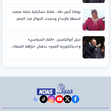
روفانا أيمن طه.. فنانة تشكيلية شابة صنعت
اسمها بالإبداع وحصدت الجوائز منذ الصغر
نبيل أبوالياسين: «الفار السياسي»
و«ديكتاتورية الميم» يدفنان «نزاهة الفيفا»..
وإقالة «إنفانتينو» باتت حتمية
instagram
tiktok
youtube
twitter
facebook