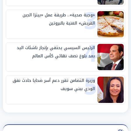
3
«وجبة صحية».. طريقة عمل «بيتزا الجبن
القريش» الغنية بالبروتين
4
الرئيس السيسي يحتفي بإنجاز ناشئات اليد
بعد بلوغ نصف نهائي كأس العالم
5
وزيرة التضامن تقرر دعم أسر ضحايا حادث نفق
الودي ببني سويف