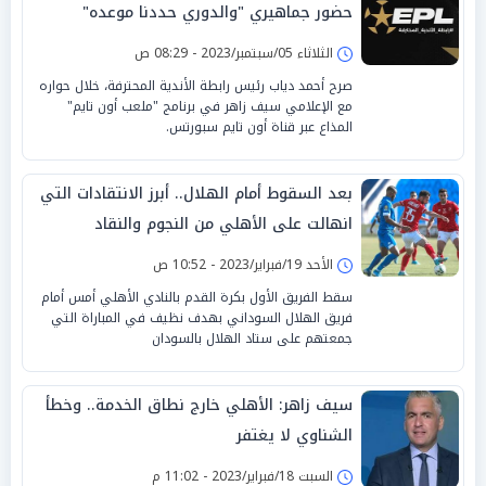
حضور جماهيري "والدوري حددنا موعده"
الثلاثاء 05/سبتمبر/2023 - 08:29 ص
صرح أحمد دياب رئيس رابطة الأندية المحترفة، خلال حواره
مع الإعلامي سيف زاهر في برنامج "ملعب أون تايم"
المذاع عبر قناة أون تايم سبورتس.
بعد السقوط أمام الهلال.. أبرز الانتقادات التي
انهالت على الأهلي من النجوم والنقاد
بالأمس
الأحد 19/فبراير/2023 - 10:52 ص
سقط الفريق الأول بكرة القدم بالنادي الأهلي أمس أمام
فريق الهلال السوداني بهدف نظيف في المباراة التي
جمعتهم على ستاد الهلال بالسودان
سيف زاهر: الأهلي خارج نطاق الخدمة.. وخطأ
الشناوي لا يغتفر
السبت 18/فبراير/2023 - 11:02 م