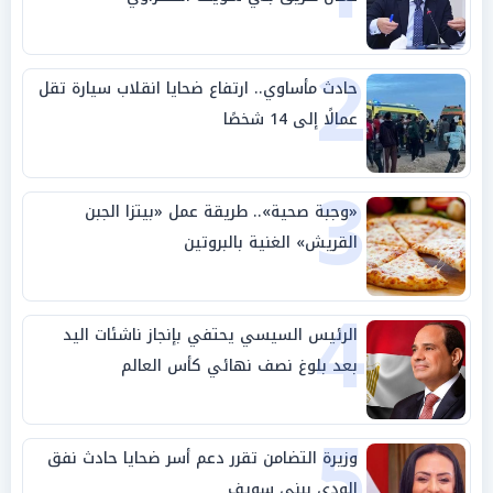
2
حادث مأساوي.. ارتفاع ضحايا انقلاب سيارة تقل
عمالًا إلى 14 شخصًا
3
«وجبة صحية».. طريقة عمل «بيتزا الجبن
القريش» الغنية بالبروتين
4
الرئيس السيسي يحتفي بإنجاز ناشئات اليد
بعد بلوغ نصف نهائي كأس العالم
5
وزيرة التضامن تقرر دعم أسر ضحايا حادث نفق
الودي ببني سويف