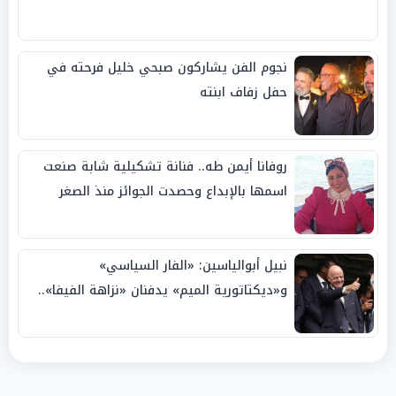
نجوم الفن يشاركون صبحي خليل فرحته في
حفل زفاف ابنته
روفانا أيمن طه.. فنانة تشكيلية شابة صنعت
اسمها بالإبداع وحصدت الجوائز منذ الصغر
نبيل أبوالياسين: «الفار السياسي»
و«ديكتاتورية الميم» يدفنان «نزاهة الفيفا»..
وإقالة «إنفانتينو» باتت حتمية