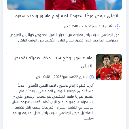
الأهلي يرفض عرضًا سعوديًا لضم إمام عاشور ويحدد سعره
الثلاثاء 30/يونيو/2026 - 12:48 ص
فجر الإعلامي سيف زاهر مفاجأة من العيار الثقيل بخصوص كواليس العروض
الاحترافية الخارجية التي تلاحق نجوم النادي الأهلي في الوقت الراهن.
إمام عاشور يوضح سبب حذف صورته بقميص
الأهلي
الإثنين 22/سبتمبر/2025 - 10:48 ص
أثارت خطوة إمام عاشور ، لاعب النادي الأهلي ، جدلاً
واسعًا على مواقع التواصل الاجتماعي ، بعد أن قام
بتغيير صورة ملفه الشخصي عبر حسابه الرسمي على «
إنستجرام »، وهو ما فتح الباب أمام تكهنات عديدة بشأن
موقفه مع القلعة الحمراء . تصريحات سيف زاهر تكشف
التفاصيل حرص الإعلامي سيف زاهر، خلال تقديمه برنامج
«ملعب