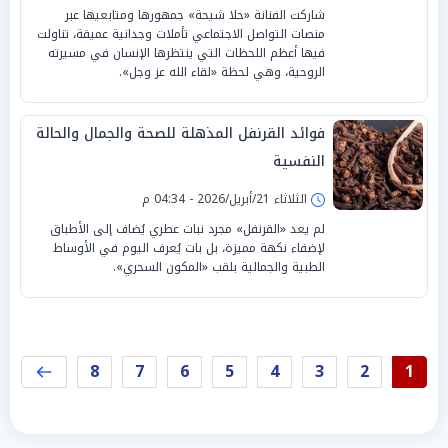
شاركت الفنانة «حلا شيحة» جمهورها ومتابعيها عبر
منصات التواصل الاجتماعي تأملات وجدانية عميقة، تناولت
فيها أعظم اللحظات التي ينتظرها الإنسان في مسيرته
الروحية، وهي لحظة «لقاء الله عز وجل».
فوائد القرنفل المذهلة للصحة والجمال والحالة
النفسية
الثلاثاء 21/أبريل/2026 - 04:34 م
لم يعد «القرنفل» مجرد نبات عطري يُضاف إلى الأطباق
لإضفاء نكهة مميزة، بل بات يُعرف اليوم في الأوساط
الطبية والجمالية بلقب «المكون السحري».
8
7
6
5
4
3
2
1