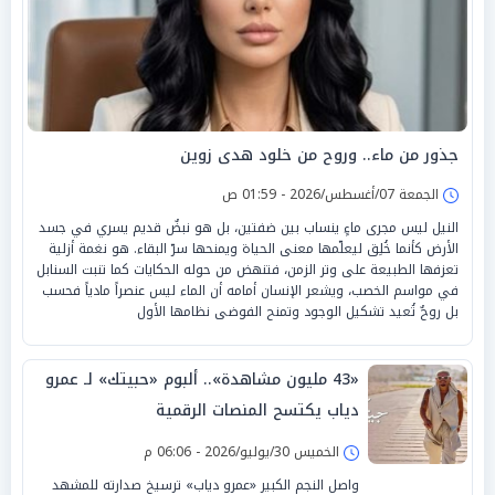
جذور من ماء.. وروح من خلود هدى زوين
الجمعة 07/أغسطس/2026 - 01:59 ص
النيل ليس مجرى ماءٍ ينساب بين ضفتين، بل هو نبضٌ قديم يسري في جسد
الأرض كأنما خُلِق ليعلّمها معنى الحياة ويمنحها سرّ البقاء. هو نغمة أزلية
تعزفها الطبيعة على وتر الزمن، فتنهض من حوله الحكايات كما تنبت السنابل
في مواسم الخصب، ويشعر الإنسان أمامه أن الماء ليس عنصراً مادياً فحسب
بل روحٌ تُعيد تشكيل الوجود وتمنح الفوضى نظامها الأول
«43 مليون مشاهدة».. ألبوم «حبيتك» لـ عمرو
دياب يكتسح المنصات الرقمية
الخميس 30/يوليو/2026 - 06:06 م
واصل النجم الكبير «عمرو دياب» ترسيخ صدارته للمشهد