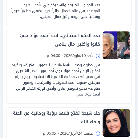
تعد الحواجب الكثيفة والسميكة هي «أحدث صيحات
الموضة» في عالم الجمال حالياً، حيث تضفي مظهراً حيوياً
وشبابياً على الوجه وتبرز جمال العينين.
بعد الحكم القضائي.. ابنة أحمد فؤاد نجم:
كانوا واكلين مال يتامى
الأحد 10/مايو/2026 - 04:00 م
في خطوة وصفت بأنها «انتصار للحقوق الفكرية» وتكريم
لذكرى الراحل أحمد فؤاد نجم، أحد رموز الشعر الشعبي
في مصر، قضت محكمة القاهرة الاقتصادية اليوم بإلزام
شركتي «صوت الحب للصوتيات والمرئيات» و«مون
ساوند» بدفع تعويض مادي وأدبي لورثة الشاعر الراحل
أحمد فؤاد نجم.
حلا شيحة تفتح قلبها برؤية روحانية عن الجنة
ولقاء الله
الجمعة 24/أبريل/2026 - 06:05 م