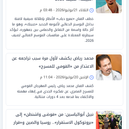
الثلاثاء 21/يوليو/2026 - 03:48 م
خطف الفنان «عمرو دياب» الأنظار بإطلالة صيفية لافتة
بداخل البوستر الدعائي لألبومه الجديد «حبيتك»، وهو ما
أثار حالة واسعة من التفاعل والحماس بين جمهوره، ليؤكد
سيطرته المعتادة على منافسات الموسم الغنائي لصيف
2026.
محمد رياض يكشف لأول مرة سبب تراجعه عن
الاعتذار من «القومي للمسرح»
الإثنين 20/يوليو/2026 - 11:04 م
كشف الفنان محمد رياض، رئيس المهرجان القومي
للمسرح المصري، عن تفكيره الجدي في إنهاء مهمته
والاكتفاء بما قدمه بعد 4 دورات متتالية.
نبيل أبوالياسين: من «فوضى واشنطن» إلى
«بروتوكول الاستقرار».. روسيا والصين و«قرار