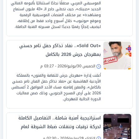
الموسيقي العربي، محققًا نجاحًا استثنائيًا بألبومه الغنائي
الجديد «حبيتك»، حيث تخطى حاجز الـ «43 مليون استماع
ومشاهدة» عبر مختلف المنصات الموسيقية الرقمية
وموقع «يوتيوب» خلال أسبوع واحد فقط من إطلاقه،
ليضيف إنجازًا رقميًا جديدًا لسجل مسيرته الفنية الحافلة.
«Sold Out».. نفاد تذاكر حفل تامر حسني
بمهرجان جرش 2026 بالكامل
الخميس 30/يوليو/2026 - 03:27 م
أعلنت إدارة «مهرجان جرش للثقافة والفنون» بالمملكة
الأردنية الهاشمية عن «نفاد تذاكر حفل الفنان تامر حسني
بالكامل»، والمقرر إقامته مساء الأحد الموافق 2 أغسطس
2026 على أرض المسرح الجنوبي، وذلك ضمن فعاليات
الدورة الحالية للمهرجان.
استراتيجية أمنية شاملة.. التفاصيل الكاملة
لحركة ترقيات وتنقلات ضباط الشرطة لعام
2026
الثلاثاء 28/يوليو/2026 - 02:30 م