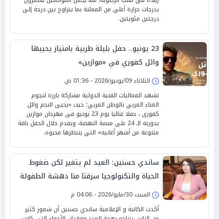
بدرجات حرارة أعلى من المعلنة بما يتراوح بين درجة إلى
درجتين مئويتين.
23 يونيو.. حفل بليلة طربية بامتياز يحييها
وائل كفوري في «موازين»
الثلاثاء 09/يونيو/2026 - 01:36 ص
تشهد الفعاليات الفنية الدولية مشاركة بارزة لنجوم
الغناء العربي بالوطن العربي؛ حيث «يحيى النجم وائل
كفورى ، حفلا غنائيا يوم 23 يونيو فى مهرجان موازين
بدورته الـ 24 على منصة النهضة، ويقدم خلال الحفل باقة
متنوعة من أشهر أغانيه» التي ينتظرها محبوه.
ساندي حسنين: العيد لم يتغير لكن ضغوط
الحياة والتكنولوجيا سرقتا منا دهشة الطفولة
السبت 30/مايو/2026 - 04:06 م
أكدت الكاتبة و الإعلامية ساندي حسنين أن شعور كثير
من الناس بتراجع بهجة العيد وفقدان الأجواء التي كانت