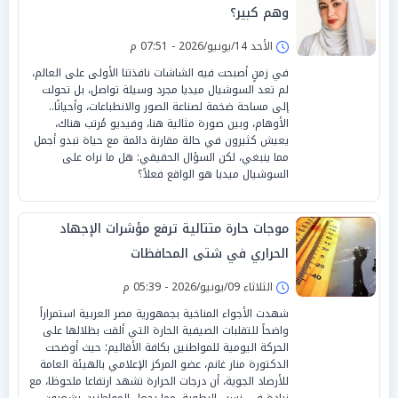
وهم كبير؟
الأحد 14/يونيو/2026 - 07:51 م
في زمنٍ أصبحت فيه الشاشات نافذتنا الأولى على العالم،
لم تعد السوشيال ميديا مجرد وسيلة تواصل، بل تحولت
إلى مساحة ضخمة لصناعة الصور والانطباعات، وأحيانًا..
الأوهام، وبين صورة مثالية هنا، وفيديو مُرتب هناك،
يعيش كثيرون في حالة مقارنة دائمة مع حياة تبدو أجمل
مما ينبغي، لكن السؤال الحقيقي: هل ما نراه على
السوشيال ميديا هو الواقع فعلاً؟
موجات حارة متتالية ترفع مؤشرات الإجهاد
الحراري في شتى المحافظات
الثلاثاء 09/يونيو/2026 - 05:39 م
شهدت الأجواء المناخية بجمهورية مصر العربية استمراراً
واضحاً للتقلبات الصيفية الحارة التي ألقت بظلالها على
الحركة اليومية للمواطنين بكافة الأقاليم؛ حيث أوضحت
الدكتورة منار غانم، عضو المركز الإعلامي بالهيئة العامة
للأرصاد الجوية، أن درجات الحرارة تشهد ارتفاعا ملحوظا، مع
زيادة فى نسب الرطوبة، مما يجعل المواطنين يشعرون