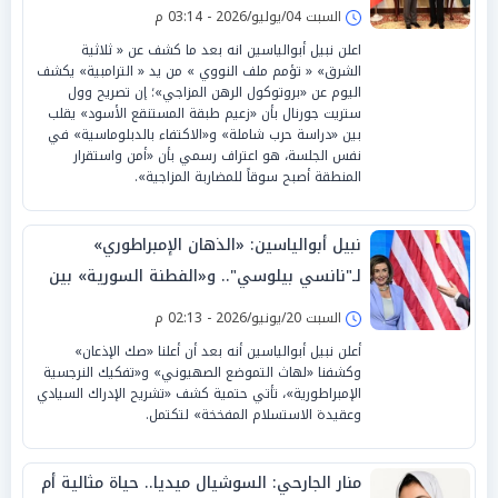
السيادة» بـ«تصفير القواعد»
السبت 04/يوليو/2026 - 03:14 م
اعلن نبيل أبوالياسين انه بعد ما كشف عن « ثلاثية
الشرق» « تؤمم ملف النووي » من يد « الترامبية» يكشف
اليوم عن «بروتوكول الرهن المزاجي»؛ إن تصريح وول
ستريت جورنال بأن «زعيم طبقة المستنقع الأسود» يقلب
بين «دراسة حرب شاملة» و«الاكتفاء بالدبلوماسية» في
نفس الجلسة، هو اعتراف رسمي بأن «أمن واستقرار
المنطقة أصبح سوقاً للمضاربة المزاجية».
نبيل أبوالياسين: «الذهان الإمبراطوري»
لـ"نانسي بيلوسي".. و«الفطنة السورية» بين
«الجغرافيا البديلة» و«الارتداد السيكوباتي»
السبت 20/يونيو/2026 - 02:13 م
أعلن نبيل أبوالياسين أنه بعد أن أعلنا «صك الإذعان»
وكشفنا «لهاث التموضع الصهيوني» و«تفكيك النرجسية
الإمبراطورية»، تأتي حتمية كشف «تشريح الإدراك السيادي
وعقيدة الاستسلام المفخخة» لتكتمل.
منار الجارحي: السوشيال ميديا.. حياة مثالية أم