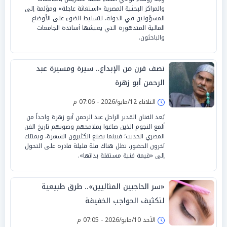
والمراكز البحثية المصرية «استغاثة عاجلة» ومؤلمة إلى
المسؤولين في الدولة، لتسليط الضوء على الأوضاع
المالية المتدهورة التي يعيشها أساتذة الجامعات
والباحثون.
نصف قرن من الإبداع.. سيرة ومسيرة عبد
الرحمن أبو زهرة
الثلاثاء 12/مايو/2026 - 07:06 م
يُعد الفنان القدير الراحل عبد الرحمن أبو زهرة واحداً من
ألمع النجوم الذين صاغوا بملامحهم وصوتهم تاريخ الفن
المصري الحديث؛ فبينما يصنع الكثيرون الشهرة، ويمتلك
آخرون الحضور، تظل هناك قلة قليلة قادرة على التحول
إلى «قيمة فنية مستقلة بذاتها».
«سر الحاجبين المثاليين».. طرق طبيعية
لتكثيف الحواجب الخفيفة
الأحد 10/مايو/2026 - 07:05 م