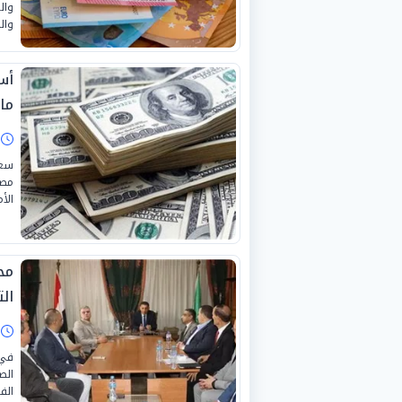
وال
وال
مايو
ا
سعر
الأ
مح
الت
ا
في 
الص
الف