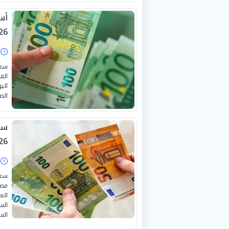
26
ا
سعر
الق
الي
الصبا
26
ا
سعر
مصر
الع
الس