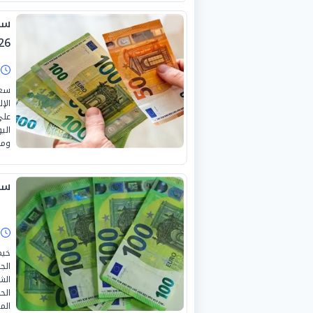
26
ا
سعر
الإ
على
ومس
سعر
ا
الج
الش
الح
الم