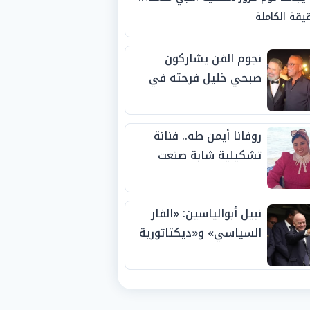
يقة الكاملة
نجوم الفن يشاركون
صبحي خليل فرحته في
حفل زفاف ابنته
روفانا أيمن طه.. فنانة
تشكيلية شابة صنعت
اسمها بالإبداع وحصدت
الجوائز منذ الصغر
نبيل أبوالياسين: «الفار
السياسي» و«ديكتاتورية
الميم» يدفنان «نزاهة
الفيفا».. وإقالة
«إنفانتينو» باتت حتمية