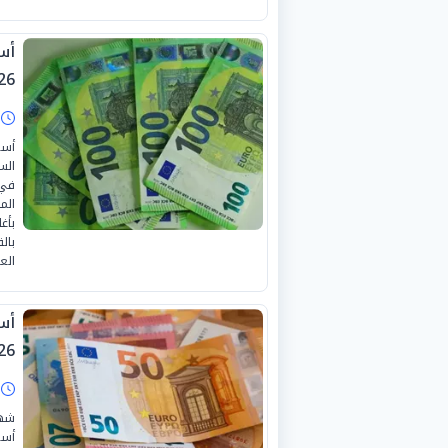
26
ا
أسع
الس
في 
بأغ
بال
العر
26
ا
شهد
أسع