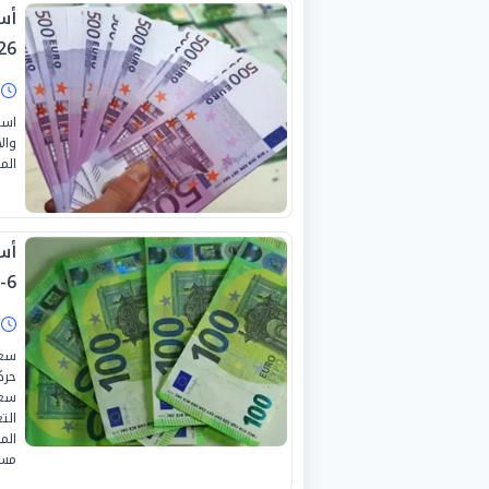
2026 
ا
است
وال
الموافق 
6-2026
ا
سعر
حرك
سعر
الم
مست