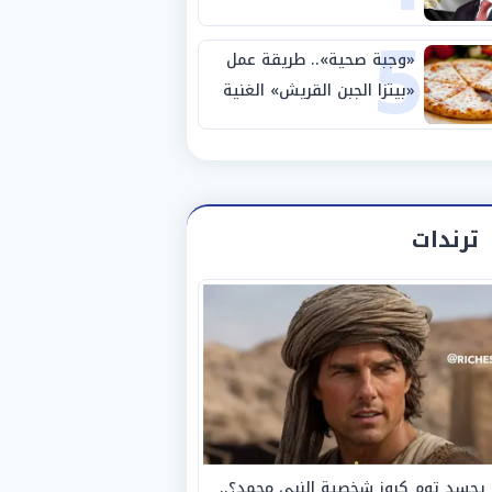
5
نصف نهائي كأس العالم
«وجبة صحية».. طريقة عمل
«بيتزا الجبن القريش» الغنية
بالبروتين
ترندات
يجسد توم كروز شخصية النبي محمد؟..