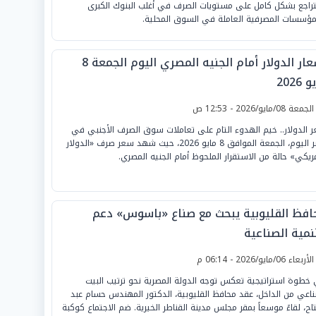
تراجع بشكل كامل على مستويات الصرف في أغلب البنوك الكبرى
مؤسسات المصرفية العاملة في السوق المحلية.
أسعار الدولار أمام الجنيه المصري اليوم الجمعة 8
 2026
لجمعة 08/مايو/2026 - 12:53 ص
 الدولار.. خيم الهدوء التام على تعاملات سوق الصرف الأجنبي في
مصر اليوم، الجمعة الموافق 8 مايو 2026، حيث شهد سعر صرف «الدولار
مريكي» حالة من الاستقرار الملحوظ أمام الجنيه المصري.
افظ القليوبية يبحث مع صناع «باسوس» دعم
نمية الصناعية
لأربعاء 06/مايو/2026 - 06:14 م
خطوة استراتيجية تعكس توجه الدولة المصرية نحو ترتيب البيت
ناعي من الداخل، عقد محافظ القليوبية، الدكتور المهندس حسام عبد
تاح، لقاءً موسعاً بمقر مجلس مدينة القناطر الخيرية. ضم الاجتماع كوكبة