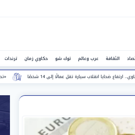
صاد
الثقافة
عرب وعالم
توك شو
حكاوي زمان
ترندات
الًا إلى 14 شخصًا
«تحرك عاجل».. وزير العمل يتابع 