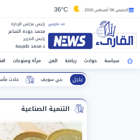
36°C
الخميس 06 أغسطس 2026
رئيس مجلس الإدارة
محمد جودة الشاعر
رئيس التحرير
د.محمد طعيمة
سياسة
حوادث
رياضة
الفن
مرأة ومنوعات
اقت
عاجل
 الودي ببني سويف
حادث مأساوي.. ارتفاع ضحايا انقلاب سيارة تقل عم
التنمية الصناعية