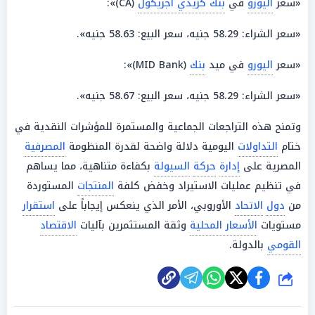
«سعر
اليورو
في
بنك كريدي أجريكول
(CA)»:
«سعر الشراء: 58.29 جنيه، سعر البيع: 58.63 جنيه».
«سعر
اليورو
في ميد
بنك
(MID Bank)»:
«سعر الشراء: 58.29 جنيه، سعر البيع: 58.67 جنيه».
وتمنح هذه التراجعات الجماعية والمستمرة للمؤشرات النقدية في
ختام
التداولات
اليومية دلالة واضحة لقدرة المنظومة
المصرفية
المصرية على
إدارة
حركة
السيولة
بكفاءة متناهية، مما يساهم
في تنظيم عمليات الاستيراد وخفض كلفة
المنتجات
المستوردة
من
دول
الاتحاد
الأوروبي، الأمر الذي ينعكس إيجاباً على
استقرار
مستويات
الأسعار المحلية
وثقة المستثمرين بآليات
الاقتصاد
القومي
بالدولة.
شارك