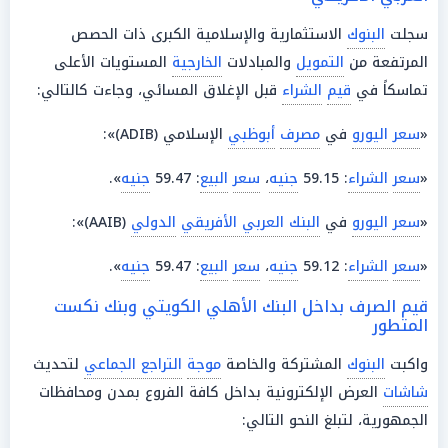
سجلت
البنوك
الاستثمارية والإسلامية الكبرى ذات الحصص
المرتفعة من
التمويل
والمبادلات
الخارجية
المستويات الأعلى
تماسكاً في
قيم
الشراء
قبل الإغلاق المسائي، وجاءت كالتالي:
«
سعر اليورو
في
مصرف
أبوظبي
الإسلامي (ADIB)»:
«
سعر
الشراء
: 59.15
جنيه
،
سعر
البيع
: 59.47
جنيه
».
«
سعر اليورو
في
البنك العربي الأفريقي
الدولي
(AAIB)»:
«
سعر
الشراء
: 59.12
جنيه
،
سعر
البيع
: 59.47
جنيه
».
قيم الصرف بداخل البنك الأهلي الكويتي وبنك نكست
المتطور
واكبت
البنوك
المشتركة والخاصة
موجة
التراجع الجماعي
لتحديث
شاشات
العرض الإلكترونية بداخل كافة الفروع بمدن ومحافظات
الجمهورية، لتبلغ النحو التالي: