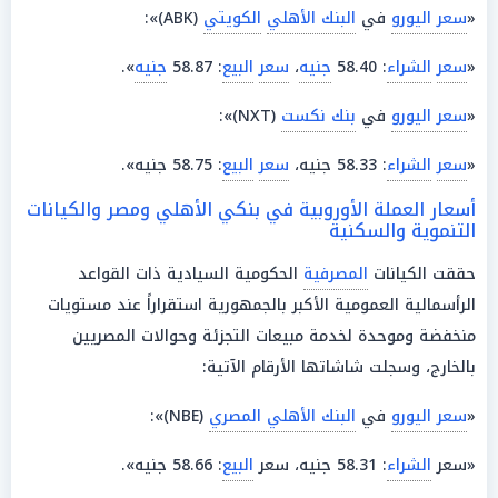
«
سعر اليورو
في
البنك الأهلي
الكويتي
(ABK)»:
«
سعر
الشراء
: 58.40
جنيه
،
سعر
البيع
: 58.87
جنيه
».
«
سعر اليورو
في
بنك نكست
(NXT)»:
«
سعر
الشراء
: 58.33 جنيه،
سعر
البيع
: 58.75 جنيه».
أسعار العملة الأوروبية في بنكي الأهلي ومصر والكيانات
التنموية والسكنية
حققت الكيانات
المصرفية
الحكومية السيادية ذات القواعد
الرأسمالية العمومية الأكبر بالجمهورية استقراراً عند مستويات
منخفضة وموحدة لخدمة مبيعات التجزئة وحوالات المصريين
بالخارج، وسجلت شاشاتها الأرقام الآتية:
«
سعر اليورو
في
البنك الأهلي المصري
(NBE)»:
«سعر
الشراء
: 58.31 جنيه، سعر
البيع
: 58.66 جنيه».