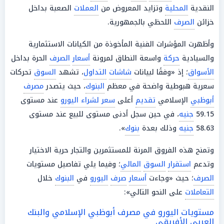
النقدية
المحلية
وتزايد المعروض من
العملات
الصعبة بداخل
خزائن
الصرف
اللحظي بالجمهورية.
وأظهرت المؤشرات الفنية المأخوذة من الكيانات الاستثمارية
والسيادية
حركة
واسعة النطاق لمرونة
أسعار
الصرف
الحرة بداخل
الأسواق
؛ إذ «وفقًا لبيانات
شاشات
التداول
، تشهد
السوق
تحركات
سعرية هبوطية واضحة في معظم
البنوك
، حيث يتصدر
مصرف
أبوظبي
الإسلامي
تقديم
أعلى
سعر لشراء اليورو
عند مستوى
59.15
جنيه
، في حين سجل أدنى مستوى للبيع عند مستوى
58.63
جنيه
وذلك بعدة
بنوك
».
وتمنح هذه الفروق المرنة للمستثمرين والتجار حرية الاختيار
وتدعم
استقرار
السوق
المالي
؛ وفيما يلي تفاصيل مستويات
الصرف
؛ حيث «وجاءت
أسعار
صرف
اليورو
في
البنوك
خلال
التعاملات
على النحو التالي»:
مستويات اليورو في مصرف أبوظبي الإسلامي والبنك
العربي الأفريقي