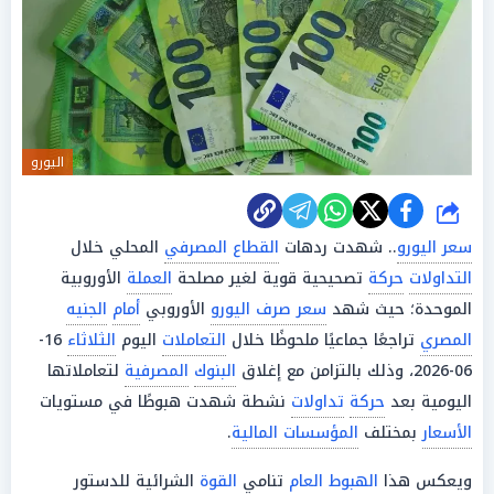
اليورو
شارك
سعر اليورو
.. شهدت ردهات
القطاع المصرفي
المحلي خلال
التداولات
حركة
تصحيحية قوية لغير مصلحة
العملة
الأوروبية
الموحدة؛ حيث شهد
سعر صرف اليورو
الأوروبي
أمام
الجنيه
المصري
تراجعًا جماعيًا ملحوظًا خلال
التعاملات
اليوم
الثلاثاء
16-
06-2026، وذلك بالتزامن مع إغلاق
البنوك
المصرفية
لتعاملاتها
اليومية بعد
حركة
تداولات
نشطة شهدت هبوطًا في مستويات
الأسعار
بمختلف
المؤسسات المالية
.
ويعكس هذا
الهبوط
العام
تنامي
القوة
الشرائية للدستور