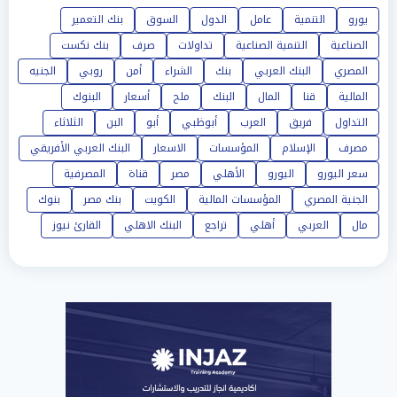
يورو
التنمية
عامل
الدول
السوق
بنك التعمير
الصناعية
التنمية الصناعية
تداولات
صرف
بنك نكست
المصري
البنك العربي
بنك
الشراء
أمن
روبي
الجنيه
المالية
قنا
المال
البنك
ملح
أسعار
البنوك
التداول
فريق
العرب
أبوظبي
أبو
البن
الثلاثاء
مصرف
الإسلام
المؤسسات
الاسعار
البنك العربي الأفريقي
سعر اليورو
اليورو
الأهلي
مصر
قناة
المصرفية
الجنية المصري
المؤسسات المالية
الكويت
بنك مصر
بنوك
مال
العربي
أهلي
تراجع
البنك الاهلي
القارئ نيوز