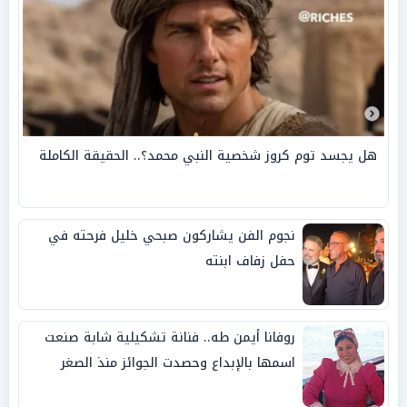
هل يجسد توم كروز شخصية النبي محمد؟.. الحقيقة الكاملة
نجوم الفن يشاركون صبحي خليل فرحته في
حفل زفاف ابنته
روفانا أيمن طه.. فنانة تشكيلية شابة صنعت
اسمها بالإبداع وحصدت الجوائز منذ الصغر