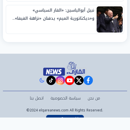
نبيل أبوالياسين: «الفار السياسي»
و«ديكتاتورية الميم» يدفنان «نزاهة الفيفا»..
وإقالة «إنفانتينو» باتت حتمية
instagram
tiktok
youtube
twitter
facebook
من نحن
سياسة الخصوصية
اتصل بنا
©2024 elqareanews.com All Rights Reserved.
Powered by