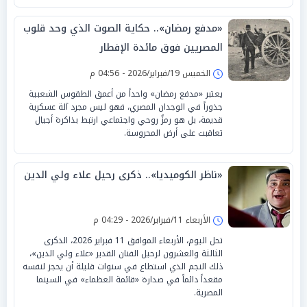
«مدفع رمضان».. حكاية الصوت الذي وحد قلوب
المصريين فوق مائدة الإفطار
الخميس 19/فبراير/2026 - 04:56 م
يعتبر «مدفع رمضان» واحداً من أعمق الطقوس الشعبية
جذوراً في الوجدان المصري، فهو ليس مجرد آلة عسكرية
قديمة، بل هو رمزٌ روحي واجتماعي ارتبط بذاكرة أجيال
تعاقبت على أرض المحروسة.
«ناظر الكوميديا».. ذكرى رحيل علاء ولي الدين
الأربعاء 11/فبراير/2026 - 04:29 م
تحل اليوم، الأربعاء الموافق 11 فبراير 2026، الذكرى
الثالثة والعشرون لرحيل الفنان القدير «علاء ولي الدين»،
ذلك النجم الذي استطاع في سنوات قليلة أن يحجز لنفسه
مقعداً دائماً في صدارة «قائمة العظماء» في السينما
المصرية.