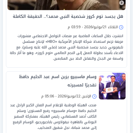
هل يجسد توم كروز شخصية النبي محمد؟.. الحقيقة الكاملة
الثلاثاء 21/يوليو/2026 - 03:59 م
انتشرت خلال الساعات الماضية عبر منصات التواصل الاجتماعي منشورات
مزيفة تزعم استعداد شركة الإنتاج الأمريكية «HBO» لإنتاج مسلسل
تليفزيوني جديد يجسد شخصية النبي محمد (صلى الله عليه وسلم)، مع
الادعاء بأسند بطولة العمل إلى النجم العالمي «توم كروز»، وهو ما أثار حالة
واسعة من الجدل والتفاعل الحاد بين المتابعين.
وسام ماسبيرو يزين اسم عبد الحليم حافظ
تقديرًا لمسيرته
الإثنين 22/يونيو/2026 - 05:06 م
منحت الهيئة الوطنية للإعلام اسم الفنان الكبير الراحل عبد
الحليم حافظ «وسام ماسبيرو» رفيع المستوى؛ وسلم
الكاتب أحمد المسلماني، رئيس الهيئة، بمشاركة السفير
اليوناني بالقاهرة نيقولاوس باباجيورجيو، الوسام الرفيع
إلى محمد شبانة، نجل شقيق العندليب.