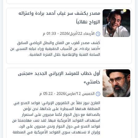
مصدر يكشف سر غياب أحمد برادة واعتزاله
الزواج نهائياً
الأربعاء 22/أبريل/2026 - 01:33 م
كشف مصدر مُقرب من الفنان والبطل الرياضي السابق
«أحمد برادة»، عن الأسباب الحقيقية وراء غيابه النسبي عن
الساحة الفنية والإعلامية خلال الفترة الماضية.
أول خطاب للمرشد الإيراني الجديد «مجتبى
خامنئي»
الخميس 12/مارس/2026 - 05:22 م
القارئ نيوز نقلاً عن التلفزيون الإيراني: ‏قواعد العدو في
المنطقة هدفها السيطرة على بلدانها، نحن ‏نؤمن
بالصداقة مع دول الجوار لكننا مجبرون على استمرار
استهداف القواعد الأمريكية فيها. لقد ‏تمت مهاجمتنا من
قواعد العدو في دول الجوار ونحن مجبرون على الرد،
وإيران لا تستهدف سوى القواعد الأمريكية في المنطقة