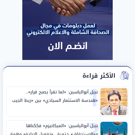
الأكثر قراءة
1
نبيل أبوالياسين: «لما تقرأ يصبح قرار»..
«هندسة الاستثمار السيادي» بين «ربط الجيب
بالوطن» و«سيادة الكلمة»
2
نبيل أبوالياسين: «الميكانيزم» فككناها
و«الاستحقاق» حتمية.. «تفعيل الإرادة» مهمة