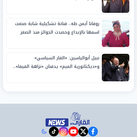
روفانا أيمن طه.. فنانة تشكيلية شابة صنعت
اسمها بالإبداع وحصدت الجوائز منذ الصغر
نبيل أبوالياسين: «الفار السياسي»
و«ديكتاتورية الميم» يدفنان «نزاهة الفيفا»..
وإقالة «إنفانتينو» باتت حتمية
instagram
tiktok
youtube
twitter
facebook