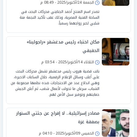
الجمعة 24/أكتوبر/2025 - 08:49 م
تصدر اسم المنتج أحمد الجنايني محركات البحث في
الساحة الفنية المصرية، وذلك عقب تأكيد النجمة منة
شلبي لخبر زواجهما رسمياً.
مكان اختباء رئيس مدغشقر «راجولينا»
الحقيقي
الثلاثاء 14/أكتوبر/2025 - 03:54 م
باتت قضية هروب رئيس مدغشقر تشمل محركات البحث
على أغلب وسائل الإعلام الرقمية، خلال الساعات الاخيرة،
وهي اندلاع عدد من الاحتجاجات ضده نظمها مجموعة من
الشباب، سرعان ما تحولت لأعمال شغب، ثم أعلن الجيش
حمايتهم وتوفير سبل الأمن لهم.
مصادر إسرائيلية.. لا إفراج عن جثتي السنوار
بصفقة غزة
الخميس 09/أكتوبر/2025 - 04:10 م