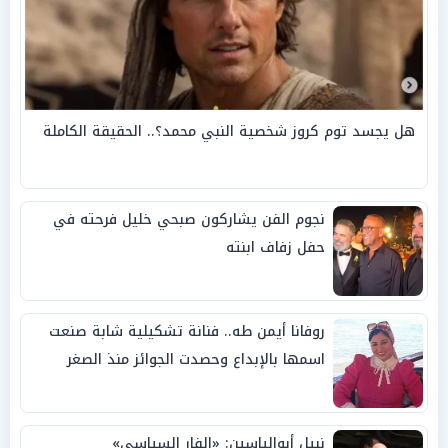
هل يجسد توم كروز شخصية النبي محمد؟.. الحقيقة الكاملة
نجوم الفن يشاركون صبحي خليل فرحته في
حفل زفاف ابنته
روفانا أيمن طه.. فنانة تشكيلية شابة صنعت
اسمها بالإبداع وحصدت الجوائز منذ الصغر
نبيل أبوالياسين: «الفار السياسي»