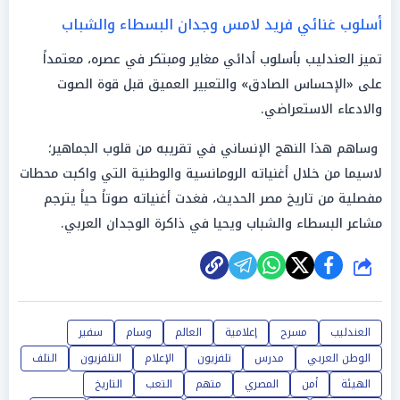
أسلوب غنائي فريد لامس وجدان البسطاء والشباب
تميز العندليب بأسلوب أدائي مغاير ومبتكر في عصره، معتمداً
على «الإحساس الصادق» والتعبير العميق قبل قوة الصوت
والادعاء الاستعراضي.
وساهم هذا النهج الإنساني في تقريبه من قلوب الجماهير؛
لاسيما من خلال أغنياته الرومانسية والوطنية التي واكبت محطات
مفصلية من تاريخ مصر الحديث، فغدت أغنياته صوتاً حياً يترجم
مشاعر البسطاء والشباب ويحيا في ذاكرة الوجدان العربي.
شارك
العندليب
مسرح
إعلامية
العالم
وسام
سفير
الوطن العربي
مدرس
تلفزيون
الإعلام
التلفزيون
التلف
الهيئة
أمن
المصري
متهم
التعب
التاريخ