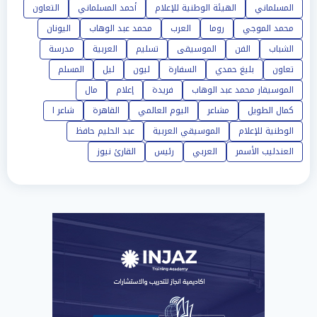
المسلماني
الهيئة الوطنية للإعلام
أحمد المسلماني
التعاون
محمد الموجي
روما
العرب
محمد عبد الوهاب
اليونان
الشباب
الفن
الموسيقى
تسليم
العربية
مدرسة
تعاون
بليغ حمدي
السفارة
ليون
ليل
المسلم
الموسيقار محمد عبد الوهاب
فريدة
إعلام
مال
كمال الطويل
مشاعر
اليوم العالمي
القاهرة
شاعر ا
الوطنية للإعلام
الموسيقي العربية
عبد الحليم حافظ
العندليب الأسمر
العربي
رئيس
القارئ نيوز