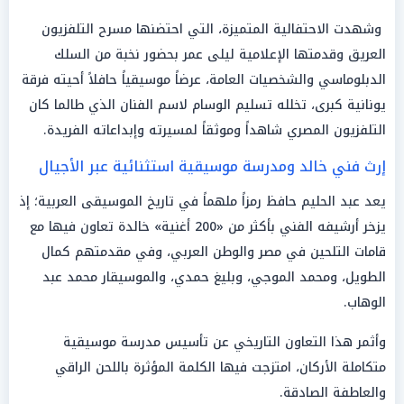
وشهدت الاحتفالية المتميزة، التي احتضنها مسرح التلفزيون
العريق وقدمتها الإعلامية ليلى عمر بحضور نخبة من السلك
الدبلوماسي والشخصيات العامة، عرضاً موسيقياً حافلاً أحيته فرقة
يونانية كبرى، تخلله تسليم الوسام لاسم الفنان الذي طالما كان
التلفزيون المصري شاهداً وموثقاً لمسيرته وإبداعاته الفريدة.
إرث فني خالد ومدرسة موسيقية استثنائية عبر الأجيال
يعد عبد الحليم حافظ رمزاً ملهماً في تاريخ الموسيقى العربية؛ إذ
يزخر أرشيفه الفني بأكثر من «200 أغنية» خالدة تعاون فيها مع
قامات التلحين في مصر والوطن العربي، وفي مقدمتهم كمال
الطويل، ومحمد الموجي، وبليغ حمدي، والموسيقار محمد عبد
الوهاب.
وأثمر هذا التعاون التاريخي عن تأسيس مدرسة موسيقية
متكاملة الأركان، امتزجت فيها الكلمة المؤثرة باللحن الراقي
والعاطفة الصادقة.