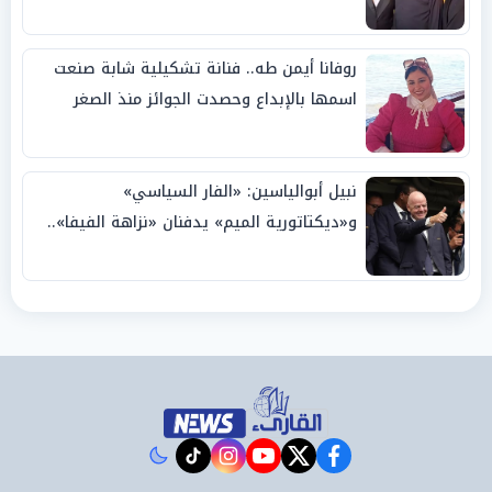
روفانا أيمن طه.. فنانة تشكيلية شابة صنعت
اسمها بالإبداع وحصدت الجوائز منذ الصغر
نبيل أبوالياسين: «الفار السياسي»
و«ديكتاتورية الميم» يدفنان «نزاهة الفيفا»..
وإقالة «إنفانتينو» باتت حتمية
instagram
tiktok
youtube
twitter
facebook