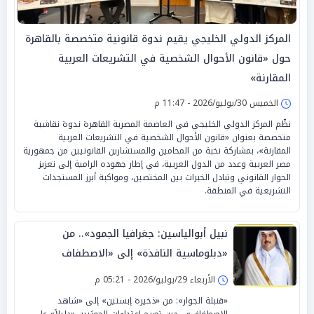
المركز الدولي الخليجي يقيم ندوة قانونية متخصصة بالقاهرة
حول «قانون الأحوال الشخصية في التشريعات العربية
المقارنة»
الخميس 30/يوليو/2026 - 11:47 م
نظّم المركز الدولي الخليجي في العاصمة المصرية القاهرة ندوة نقاشية
متخصصة بعنوان «قانون الأحوال الشخصية في التشريعات العربية
المقارنة»، بمشاركة نخبة من المحامين والمستشارين القانونيين من جمهورية
مصر العربية وعدد من الدول العربية، في إطار جهوده الرامية إلى تعزيز
الحوار القانوني وتبادل الخبرات بين المختصين، ومواكبة أبرز المستجدات
التشريعية في المنطقة.
نبيل أبوالياسين: جغرافيا الجمود».. من
«دبلوماسية النافذة» إلى «الاصطفاف
السيادي» حين تصبح «النتائج صفرية»
الأربعاء 29/يوليو/2026 - 05:21 م
«قنبلة الجوار»: من «ذخيرة إبستين» إلى «شاهد
الاصطفاف».. حين تصبح اعتداءات الحوثيين «دليلاً» على