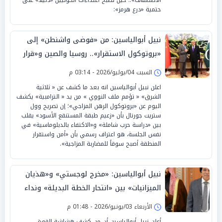
حتمية «درع هرمز»:
نبيل أبوالياسين: من «فوضى واشنطن» إلى
«بروتوكول الاستقرار».. روسيا والصين و«قرار
السيادة» بـ«تصفير القواعد»
السبت 04/يوليو/2026 - 03:14 م
اعلن نبيل أبوالياسين انه بعد ما كشف عن « ثلاثية
الشرق» « تؤمم ملف النووي » من يد « الترامبية» يكشف
اليوم عن «بروتوكول الرهن المزاجي»؛ إن تصريح وول
ستريت جورنال بأن «زعيم طبقة المستنقع الأسود» يقلب
بين «دراسة حرب شاملة» و«الاكتفاء بالدبلوماسية» في
نفس الجلسة، هو اعتراف رسمي بأن «أمن واستقرار
المنطقة أصبح سوقاً للمضاربة المزاجية».
نبيل أبوالياسين: «مخرج لوجستي» و«هذيان
الميزانيات» بين «انتحار الخطة البديلة» ونداء
السيادة لـ«الرياض»
الأربعاء 03/يونيو/2026 - 01:48 م
أعلن نبيل أبوالياسين أن من كشف هشاشة القوة