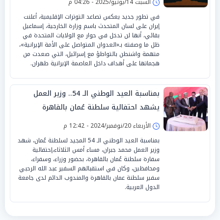
السبت 14/يونيو/2025 - 04:26 م
في تطور جديد يعكس تصاعد التوترات الإقليمية، أعلنت
إيران على لسان المتحدث باسم وزارة الخارجية، إسماعيل
بقائي، أنها لن تدخل في حوار مع الولايات المتحدة في
ظل ما وصفته بـ«العدوان المتواصل على الأمة الإيرانية»،
متهمة واشنطن بالتواطؤ مع إسرائيل، التي صعدت من
هجماتها على أهداف داخل العاصمة الإيرانية طهران.
بمناسبة العيد الوطني الـ 54.. وزير العمل
يشهد احتفالية سلطنة عُمان بالقاهرة
الأربعاء 20/نوفمبر/2024 - 12:42 م
بمناسبة العيد الوطني الـ 54 المجيد لسلطنة عُمان، شهد
وزير العمل محمد جبران، مساء أمس الثلاثاء،إحتفالية
سفارة سلطنة عُمان بالقاهرة، بحضور وزراء، وسفراء،
ومحافظين، وكان في استقبالهم السفير عبد الله الرحبي
سفير سلطنة عمان بالقاهرة والمندوب الدائم لدى جامعة
الدول العربية.