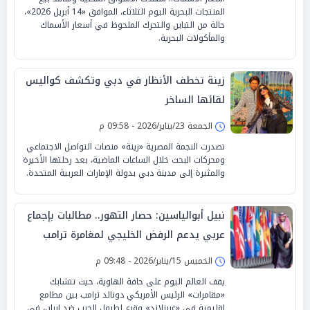
المنتجات البحرية اليوم الثلاثاء، الموافق «14 أبريل 2026»،
حالة من التباين والتحرك الملحوظ في أسعار الأسماك
والمأكولات البحرية.
زينة تخطف الأنظار في دبي وتكشف كواليس
لقائها الساخر
الجمعة 23/يناير/2026 - 09:58 م
تصدرت النجمة المصرية «زينة» منصات التواصل الاجتماعي
ومحركات البحث خلال الساعات الماضية، بعد رحلتها الأخيرة
والمثيرة إلى مدينة دبي بدولة الإمارات العربية المتحدة.
نبيل أبوالياسين: حصار التهور.. مطالبات بإجماع
عربي يدعم الرفض الخليجي لمغامرة ترامب
الحربية
الخميس 15/يناير/2026 - 09:48 م
يقف العالم اليوم على حافة الهاوية، حيث تتشابك
«مقامرات» الرئيس الأمريكي دونالد ترامب بين مطامع
إقليمية في «غرينلاند» وقرع لطبول الحرب ضد إيران، في