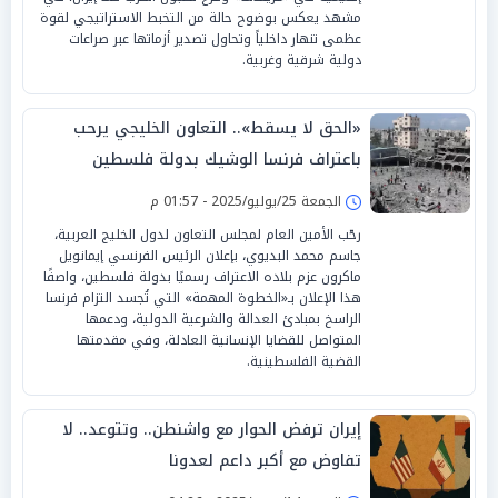
مشهد يعكس بوضوح حالة من التخبط الاستراتيجي لقوة
عظمى تنهار داخلياً وتحاول تصدير أزماتها عبر صراعات
دولية شرقية وغربية.
«الحق لا يسقط».. التعاون الخليجي يرحب
باعتراف فرنسا الوشيك بدولة فلسطين
الجمعة 25/يوليو/2025 - 01:57 م
رحّب الأمين العام لمجلس التعاون لدول الخليج العربية،
جاسم محمد البديوي، بإعلان الرئيس الفرنسي إيمانويل
ماكرون عزم بلاده الاعتراف رسميًا بدولة فلسطين، واصفًا
هذا الإعلان بـ«الخطوة المهمة» التي تُجسد التزام فرنسا
الراسخ بمبادئ العدالة والشرعية الدولية، ودعمها
المتواصل للقضايا الإنسانية العادلة، وفي مقدمتها
القضية الفلسطينية.
إيران ترفض الحوار مع واشنطن.. وتتوعد.. لا
تفاوض مع أكبر داعم لعدونا