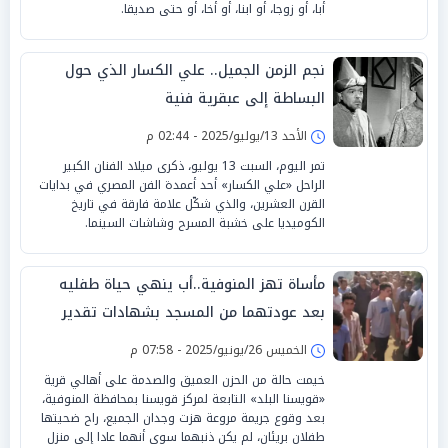
أبا، أو زوجا، أو ابنا، أو أخا، أو حتى صديقا.
نجم الزمن الجميل.. علي الكسار الذي حول
البساطة إلى عبقرية فنية
الأحد 13/يوليو/2025 - 02:44 م
تمر اليوم، السبت 13 يوليو، ذكرى ميلاد الفنان الكبير
الراحل «علي الكسار» أحد أعمدة الفن المصري في بدايات
القرن العشرين، والذي شكّل علامة فارقة في تاريخ
الكوميديا على خشبة المسرح وشاشات السينما.
مأساة تهز المنوفية..أب ينهي حياة طفليه
بعد عودتهما من المسجد بشهادات تقدير
الخميس 26/يونيو/2025 - 07:58 م
خيمت حالة من الحزن العميق والصدمة على أهالي قرية
«قويسنا البلد» التابعة لمركز قويسنا بمحافظة المنوفية،
بعد وقوع جريمة مروعة هزت وجدان الجميع، راح ضحيتها
طفلان بريئان، لم يكن ذنبهما سوى أنهما عادا إلى منزل