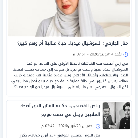
منار الجارحي: السوشيال ميديا.. حياة مثالية أم وهم كبير؟
الأحد 14/يونيو/2026 - 07:51 م
في زمنٍ أصبحت فيه الشاشات نافذتنا الأولى على العالم، لم تعد
السوشيال ميديا مجرد وسيلة تواصل، بل تحولت إلى مساحة ضخمة لصناعة
الصور والانطباعات، وأحيانًا.. الأوهام، وبين صورة مثالية هنا، وفيديو مُرتب
هناك، يعيش كثيرون في حالة مقارنة دائمة مع حياة تبدو أجمل مما ينبغي،
لكن السؤال الحقيقي: هل ما نراه على السوشيال ميديا هو الواقع فعلاً؟
رياض القصبجي.. حكاية الفنان الذي أضحك
الملايين ورحل في صمت موجع
الخميس 23/أبريل/2026 - 02:42 م
تحل اليوم الخميس الموافق «23 أبريل 2026»، ذكرى