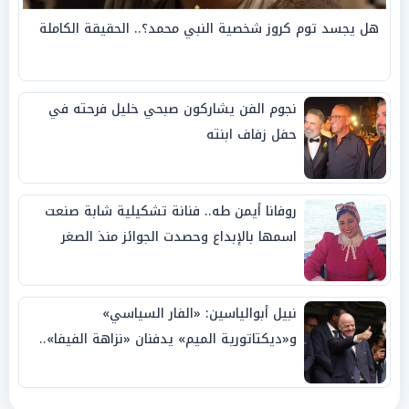
هل يجسد توم كروز شخصية النبي محمد؟.. الحقيقة الكاملة
نجوم الفن يشاركون صبحي خليل فرحته في
حفل زفاف ابنته
روفانا أيمن طه.. فنانة تشكيلية شابة صنعت
اسمها بالإبداع وحصدت الجوائز منذ الصغر
نبيل أبوالياسين: «الفار السياسي»
و«ديكتاتورية الميم» يدفنان «نزاهة الفيفا»..
وإقالة «إنفانتينو» باتت حتمية