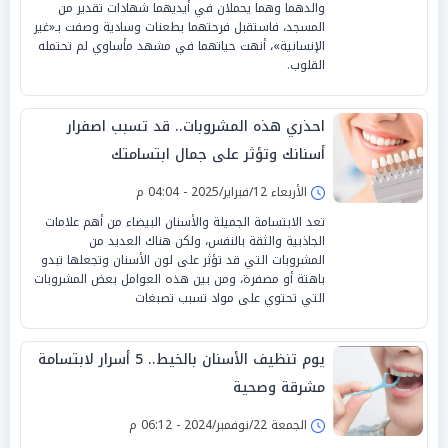
والدهما وهما يحملان في أيديهما شهادات تقدير من
المسجد، فاستقبل فرحتهما بطعنات وسادية وصفت بـ«غير
الإنسانية»، أنهت حياتهما في مشهد مأساوي لم تحتمله
القلوب.
احذري هذه المشروبات.. قد تسبب اصفرار
أسنانك وتؤثر على جمال ابتسامتك
الأربعاء 12/فبراير/2025 - 04:04 م
تعد الابتسامة الجميلة والأسنان البيضاء من أهم علامات
الجاذبية والثقة بالنفس، ولكن هناك العديد من
المشروبات التي قد تؤثر على لون الأسنان وتجعلها تبدو
باهتة أو مصفرة، ومن بين هذه العوامل بعض المشروبات
التي تحتوي على مواد تسبب تصبغات
يوم تنظيف الأسنان بالخيط.. 5 أسرار لابتسامة
مشرقة وصحية
الجمعة 22/نوفمبر/2024 - 06:12 م