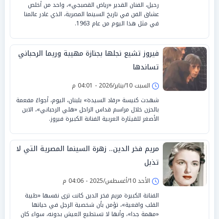
رحيل، الفنان القدير «رياض القصبجي»، واحد من أخلص
عشاق الفن في تاريخ السينما المصرية، الذي غادر عالمنا
في مثل هذا اليوم من عام 1963.
فيروز تشيع نجلها بجنازة مهيبة وريما الرحباني
تساندها
السبت 10/يناير/2026 - 04:01 م
شهدت كنيسة «رقاد السيدة» بلبنان، اليوم، أجواءً مفعمة
بالحزن خلال مراسم قداس الراحل «هلي الرحباني»، الابن
الأصغر للقيثارة العربية الفنانة الكبيرة فيروز.
مريم فخر الدين.. زهرة السينما المصرية التي لا
تذبل
الأحد 10/أغسطس/2025 - 04:06 م
الفنانة الكبيرة مريم فخر الدين كانت ترى نفسها «طيبة
القلب واقعية»، تؤمن بأن شخصية الرجل في حياتها
«مهمة جدا»، وأنها لا تستطيع العيش بدونه، سواء كان