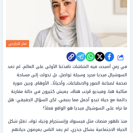
منار الجارحي
شارك
في زمنٍ أصبحت فيه الشاشات نافذتنا الأولى على العالم، لم تعد
السوشيال ميديا مجرد وسيلة تواصل، بل تحولت إلى مساحة
ضخمة لصناعة الصور والانطباعات، وأحيانًا.. الأوهام، وبين صورة
مثالية هنا، وفيديو مُرتب هناك، يعيش كثيرون في حالة مقارنة
دائمة مع حياة تبدو أجمل مما ينبغي، لكن السؤال الحقيقي: هل
ما نراه على السوشيال ميديا هو الواقع فعلاً؟
منذ ظهور منصات مثل فيسبوك وإنستجرام وتيك توك، تغيّر شكل
الحياة الاجتماعية بشكل جذري، لم يعد الناس يعرضون حياتهم