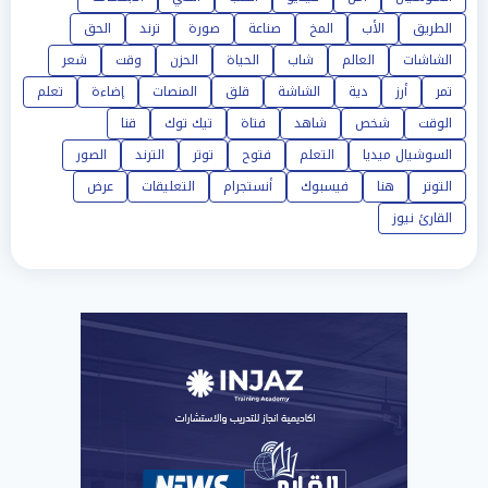
الطريق
الأب
المخ
صناعة
صورة
ترند
الحق
الشاشات
العالم
شاب
الحياة
الحزن
وقت
شعر
تمر
أرز
دية
الشاشة
قلق
المنصات
إضاءة
تعلم
الوقت
شخص
شاهد
فتاة
تيك توك
قنا
السوشيال ميديا
التعلم
فتوح
توتر
الترند
الصور
التوتر
هنا
فيسبوك
أنستجرام
التعليقات
عرض
القارئ نيوز