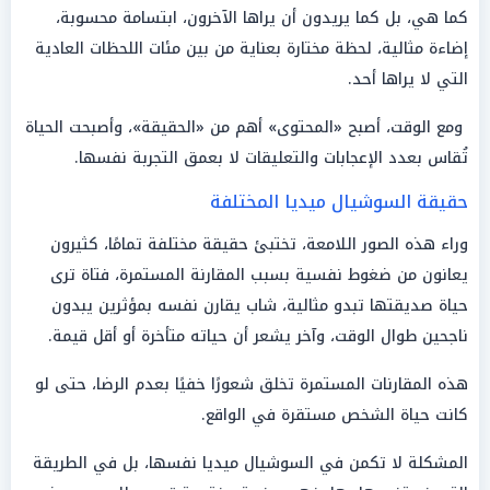
كما هي، بل كما يريدون أن يراها الآخرون، ابتسامة محسوبة،
إضاءة مثالية، لحظة مختارة بعناية من بين مئات اللحظات العادية
التي لا يراها أحد.
ومع الوقت، أصبح «المحتوى» أهم من «الحقيقة»، وأصبحت الحياة
تُقاس بعدد الإعجابات والتعليقات لا بعمق التجربة نفسها.
حقيقة السوشيال ميديا المختلفة
وراء هذه الصور اللامعة، تختبئ حقيقة مختلفة تمامًا، كثيرون
يعانون من ضغوط نفسية بسبب المقارنة المستمرة، فتاة ترى
حياة صديقتها تبدو مثالية، شاب يقارن نفسه بمؤثرين يبدون
ناجحين طوال الوقت، وآخر يشعر أن حياته متأخرة أو أقل قيمة.
هذه المقارنات المستمرة تخلق شعورًا خفيًا بعدم الرضا، حتى لو
كانت حياة الشخص مستقرة في الواقع.
المشكلة لا تكمن في السوشيال ميديا نفسها، بل في الطريقة