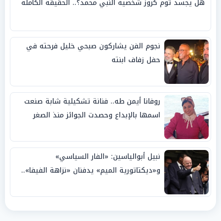
هل يجسد توم كروز شخصية النبي محمد؟.. الحقيقة الكاملة
نجوم الفن يشاركون صبحي خليل فرحته في
حفل زفاف ابنته
روفانا أيمن طه.. فنانة تشكيلية شابة صنعت
اسمها بالإبداع وحصدت الجوائز منذ الصغر
نبيل أبوالياسين: «الفار السياسي»
و«ديكتاتورية الميم» يدفنان «نزاهة الفيفا»..
وإقالة «إنفانتينو» باتت حتمية