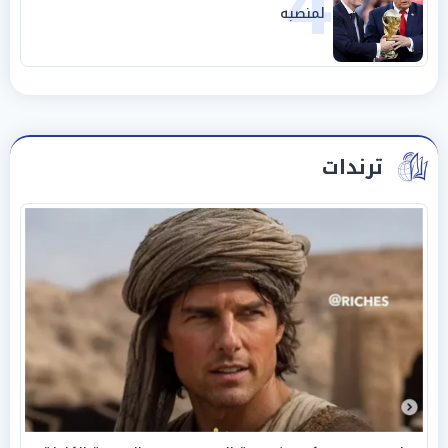
4
لمنصبه
ترندات