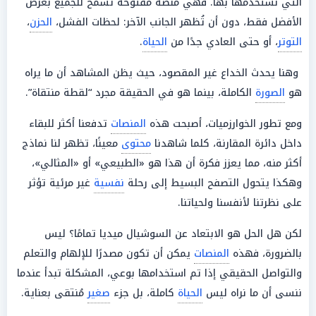
التي نستخدمها بها. فهي منصة مفتوحة تسمح للجميع بعرض
الأفضل فقط، دون أن تُظهر الجانب الآخر: لحظات الفشل،
الحزن
،
التوتر
، أو حتى العادي جدًا من
الحياة
.
وهنا يحدث الخداع غير المقصود، حيث يظن المشاهد أن ما يراه
هو
الصورة
الكاملة، بينما هو في الحقيقة مجرد “لقطة منتقاة”.
ومع تطور الخوارزميات، أصبحت هذه
المنصات
تدفعنا أكثر للبقاء
داخل دائرة المقارنة، كلما شاهدنا
محتوى
معينًا، تظهر لنا نماذج
أكثر منه، مما يعزز فكرة أن هذا هو «الطبيعي» أو «المثالي»،
وهكذا يتحول التصفح البسيط إلى رحلة
نفسية
غير مرئية تؤثر
على نظرتنا لأنفسنا ولحياتنا.
لكن هل الحل هو الابتعاد عن السوشيال ميديا تمامًا؟ ليس
بالضرورة، فهذه
المنصات
يمكن أن تكون مصدرًا للإلهام والتعلم
والتواصل الحقيقي إذا تم استخدامها بوعي، المشكلة تبدأ عندما
ننسى أن ما نراه ليس
الحياة
كاملة، بل جزء
صغير
مُنتقى بعناية.