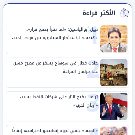
الأكثر قراءة
1
نبيل أبوالياسين: «لما تقرأ يصبح قرار»..
«هندسة الاستثمار السيادي» بين «ربط الجيب
بالوطن» و«سيادة الكلمة»
2
حادث قطار في سوهاج يسفر عن مصرع مسن
عند مزلقان المراغة
3
ترامب يفتح النار على شركات النفط بسبب
«أرباح الحرب»
«الفيفا» ينفي لجوء إنفانتينو لـ«ترامب» إنقاذًا