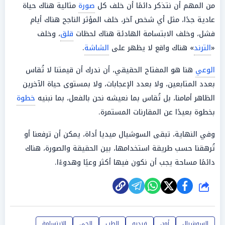
من المهم أن نتذكر دائمًا أن خلف كل
صورة
مثالية هناك حياة
عادية جدًا، مثل أي شخص آخر، خلف المؤثر الناجح هناك أيام
فشل، وخلف الابتسامة الهادئة هناك لحظات
قلق
، وخلف
«
الترند
» هناك واقع لا يظهر على
الشاشة
.
الوعي
هنا هو المفتاح الحقيقي، أن ندرك أن قيمتنا لا تُقاس
بعدد المتابعين، ولا بعدد الإعجابات، ولا بمستوى حياة الآخرين
الظاهر أمامنا، بل تُقاس بما نعيشه نحن بالفعل، بما نبنيه
خطوة
بخطوة بعيدًا عن المقارنات المستمرة.
وفي النهاية، تبقى السوشيال ميديا أداة، يمكن أن ترفعنا أو
تُرهقنا حسب طريقة استخدامها، بين الحقيقة والصورة، هناك
دائمًا مساحة يجب أن نكون فيها أكثر وعيًا وهدوءًا.
شارك
السوشيال
أمن
فيديو
الطب
الحي
الابتسامة