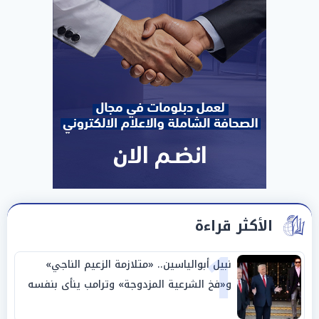
الأكثر قراءة
1
نبيل أبوالياسين.. «متلازمة الزعيم الناجي»
و«فخ الشرعية المزدوجة» وترامب ينأى بنفسه
وحليفه في «ميتم استراتيجي»