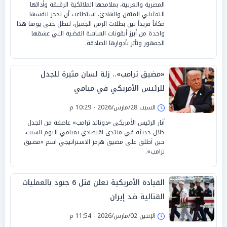
المصرية والعربية، بملامحها الملائكية الرقيقة وأدائها
التمثيلي المتقن والهادئ، استطاعت أن تحجز لنفسها
مكاناً فريداً بين بطلات الزمن الجميل، لتظل حتى يومنا هذا
واحدة من أبرز أيقونات الشاشة الفضية التي عشقها
الجمهور وتأثر بأدوارها الصادقة.
«مضيق ترامب».. زلة لسان مثيرة للجدل
للرئيس الأمريكي في ميامي
السبت 28/مارس/2026 - 10:29 م
أثار الرئيس الأمريكي «دونالد ترامب» عاصفة من الجدل
خلال حديثه في منتدى اقتصادي بميامي اليوم السبت،
حين أطلق على مضيق هرمز الاستراتيجي اسم «مضيق
ترامب».
القيادة الأمريكية تعلن قتل 6 جنود بالعمليات
القتالية ضد إيران
الإثنين 02/مارس/2026 - 11:54 م