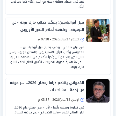
تُعد في رمضان بمثابة «حجة مع النبي ﷺ» كما ورد في
الأثر.
نبيل أبوالياسين: يفكّك خطاب مارك روته «فخ
التبعية».. وصَفعة أحلام التحرر الأوروبي
الثلاثاء 27/يناير/2026 - 07:28 م
في بيان صحفي تاريخي، يطرح نبيل أبوالياسين –
الحقوقي وكاتب الرأي الاستراتيجي والمحلل الجيوسياسي
البارز الذي يُعد من أبرز وأجرأ الأقلام في المنطقة العربية
– قراءةً نقديةً مدوّية لتصريحات الأمين العام لحلف الناتو،
مارك روته.
الكدواني يقتحم دراما رمضان 2026.. سر خوفه
من زحمة المشاهدات
الإثنين 12/يناير/2026 - 03:37 م
في خطوة وصفت بأنها «الأبرز» في مطلع عام 2026،
أعلن الفنان القدير «ماجد الكدواني» عن خوضه السباق