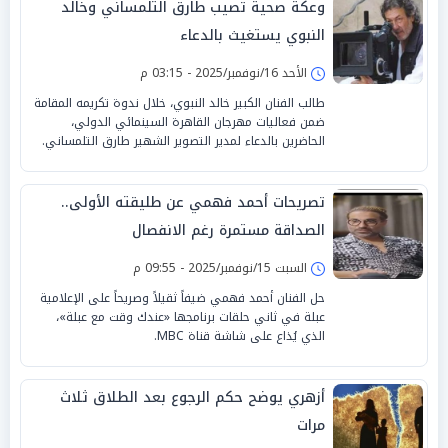
وعكة صحية تصيب طارق التلمساني وخالد
النبوي يستغيث بالدعاء
الأحد 16/نوفمبر/2025 - 03:15 م
طالب الفنان الكبير خالد النبوي، خلال ندوة تكريمه المقامة
ضمن فعاليات مهرجان القاهرة السينمائي الدولي،
الحاضرين بالدعاء لمدير التصوير الشهير طارق التلمساني.
تصريحات أحمد فهمي عن طليقته الأولى..
الصداقة مستمرة رغم الانفصال
السبت 15/نوفمبر/2025 - 09:55 م
حل الفنان أحمد فهمي ضيفاً ثقيلاً وصريحاً على الإعلامية
عبلة في ثاني حلقات برنامجها «عندك وقت مع عبلة»،
الذي يُذاع على شاشة قناة MBC.
أزهري يوضح حكم الرجوع بعد الطلاق ثلاث
مرات