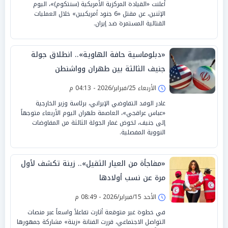
أعلنت «القيادة المركزية الأمريكية (سنتكوم)»، اليوم
الإثنين، عن مقتل «6 جنود أمريكيين» خلال العمليات
القتالية المستمرة ضد إيران.
«دبلوماسية حافة الهاوية».. انطلاق جولة
جنيف الثالثة بين طهران وواشنطن
الأربعاء 25/فبراير/2026 - 04:13 م
غادر الوفد التفاوضي الإيراني، برئاسة وزير الخارجية
«عباس عراقجي»، العاصمة طهران اليوم الأربعاء متوجهاً
إلى جنيف، لخوض غمار الجولة الثالثة من المفاوضات
النووية المفصلية.
«مفاجأة من العيار الثقيل».. زينة تكشف لأول
مرة عن نسب أولادها
الأحد 15/فبراير/2026 - 08:49 م
في خطوة غير متوقعة أثارت تفاعلاً واسعاً عبر منصات
التواصل الاجتماعي، قررت الفنانة «زينة» مشاركة جمهورها