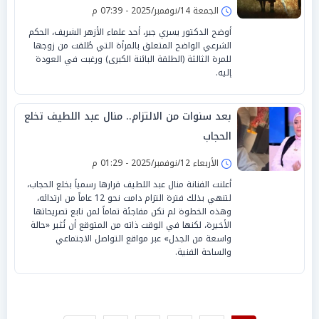
الجمعة 14/نوفمبر/2025 - 07:39 م
أوضح الدكتور يسري جبر، أحد علماء الأزهر الشريف، الحكم
الشرعي الواضح المتعلق بالمرأة التي طُلقت من زوجها
للمرة الثالثة (الطلقة البائنة الكبرى) ورغبت في العودة
إليه.
بعد سنوات من الالتزام.. منال عبد اللطيف تخلع
الحجاب
الأربعاء 12/نوفمبر/2025 - 01:29 م
أعلنت الفنانة منال عبد اللطيف قرارها رسمياً بخلع الحجاب،
لتنهي بذلك فترة التزام دامت نحو 12 عاماً من ارتدائه،
وهذه الخطوة لم تكن مفاجئة تماماً لمن تابع تصريحاتها
الأخيرة، لكنها في الوقت ذاته من المتوقع أن تُثير «حالة
واسعة من الجدل» عبر مواقع التواصل الاجتماعي
والساحة الفنية.