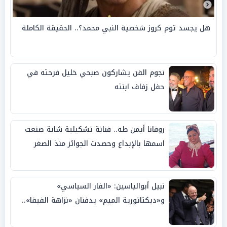
هل يجسد توم كروز شخصية النبي محمد؟.. الحقيقة الكاملة
نجوم الفن يشاركون صبحي خليل فرحته في
حفل زفاف ابنته
روفانا أيمن طه.. فنانة تشكيلية شابة صنعت
اسمها بالإبداع وحصدت الجوائز منذ الصغر
نبيل أبوالياسين: «الفار السياسي»
و«ديكتاتورية الميم» يدفنان «نزاهة الفيفا»..
وإقالة «إنفانتينو» باتت حتمية