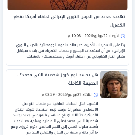
تهديد جديد من الحرس الثوري الإيراني لحلفاء أمريكا بقطع
الكهرباء
الأربعاء 22/يوليو/2026 - 10:08 م
ردًا على التهديدات الأخيرة، حذر قائد «القوة الجوفضائية بالحرس الثوري
الإيراني» من أن استهداف الجسور ومحطات الكهرباء في بلاده سيقابل
بقطع التيار الكهربائي عن «حلفاء أمريكا ومستضيفيها» بالمنطقة.
هل يجسد توم كروز شخصية النبي محمد؟..
الحقيقة الكاملة
الثلاثاء 21/يوليو/2026 - 03:59 م
انتشرت خلال الساعات الماضية عبر منصات التواصل
الاجتماعي منشورات مزيفة تزعم استعداد شركة الإنتاج
الأمريكية «HBO» لإنتاج مسلسل تليفزيوني جديد يجسد
شخصية النبي محمد (صلى الله عليه وسلم)، مع الادعاء
بأسند بطولة العمل إلى النجم العالمي «توم كروز»، وهو
ما أثار حالة واسعة من الجدل والتفاعل الحاد بين