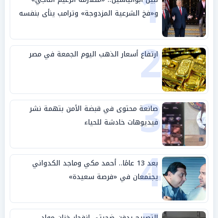
1
و«فخ الشرعية المزدوجة» وترامب ينأى بنفسه
وحليفه في «ميتم استراتيجي»
2
ارتفاع أسعار الذهب اليوم الجمعة في مصر
3
صانعة محتوى في قبضة الأمن بتهمة نشر
فيديوهات خادشة للحياء
4
بعد 13 عامًا.. أحمد مكي وماجد الكدواني
يجتمعان في «فرصة سعيدة»
التصريح بدفن ضحيتي انفجار خزان مواد