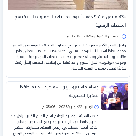
«43 مليون مشاهدة».. ألبوم «حبيتك» لـ عمرو دياب يكتسح
المنصات الرقمية
الخميس 30/يوليو/2026 - 06:06 م
واصل النجم الكبير «عمرو دياب» ترسيخ صدارته للمشهد الموسيقي العربي،
محققًا نجاحًا استثنائيًا بألبومه الغنائي الجديد «حبيتك»، حيث تخطى حاجز الـ
«43 مليون استماع ومشاهدة» عبر مختلف المنصات الموسيقية الرقمية
وموقع «يوتيوب» خلال أسبوع واحد فقط من إطلاقه، ليضيف إنجازًا رقميًا
جديدًا لسجل مسيرته الفنية الحافلة.
وسام ماسبيرو يزين اسم عبد الحليم حافظ
تقديرًا لمسيرته
الإثنين 22/يونيو/2026 - 05:06 م
منحت الهيئة الوطنية للإعلام اسم الفنان الكبير الراحل عبد
الحليم حافظ «وسام ماسبيرو» رفيع المستوى؛ وسلم
الكاتب أحمد المسلماني، رئيس الهيئة، بمشاركة السفير
اليوناني بالقاهرة نيقولاوس باباجيورجيو، الوسام الرفيع