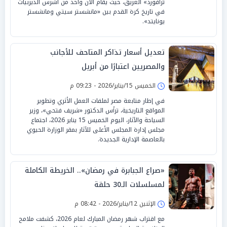
ترافورد» العريق، حيث يقام الآن واحد من أشرس الديربيات
في تاريخ كرة القدم بين «مانشستر سيتي ومانشستر
يونايتد».
تعديل أسعار تذاكر المتاحف للأجانب
والمصريين اعتبارًا من أبريل
الخميس 15/يناير/2026 - 09:23 م
في إطار متابعة مصر لملفات العمل الأثري وتطوير
المواقع التاريخية، ترأس الدكتور «شريف فتحي»، وزير
السياحة والآثار، اليوم الخميس 15 يناير 2026، اجتماع
مجلس إدارة المجلس الأعلى للآثار بمقر الوزارة الحيوي
بالعاصمة الإدارية الجديدة.
«صراع الجبابرة في رمضان».. الخريطة الكاملة
لمسلسلات الـ30 حلقة
الإثنين 12/يناير/2026 - 08:42 م
مع اقتراب شهر رمضان المبارك لعام 2026، كشفت ملامح