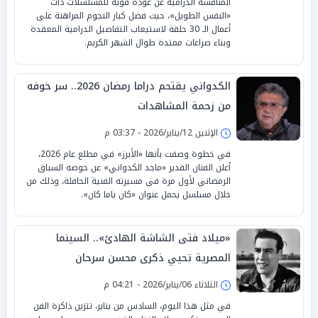
المنافسة الدرامية عن عودة قوية للمسلسلات ذات
«النفس الطويل»، حيث فضل كبار النجوم المراهنة على
أعمال الـ 30 حلقة لاستيعاب التفاصيل الدرامية المعقدة
وبناء صراعات ممتدة طوال الشهر الكريم.
الكدواني يقتحم دراما رمضان 2026.. سر خوفه
من زحمة المشاهدات
الإثنين 12/يناير/2026 - 03:37 م
في خطوة وصفت بأنها «الأبرز» في مطلع عام 2026،
أعلن الفنان القدير «ماجد الكدواني» عن خوضه السباق
الرمضاني لأول مرة في مسيرته الفنية الحافلة، وذلك من
خلال مسلسل يحمل عنوان «كان ياما كان».
«ميلاد فتى الشاشة الهادئ».. السينما
المصرية تحيي ذكرى محسن سرحان
الثلاثاء 06/يناير/2026 - 04:21 م
في مثل هذا اليوم، السادس من يناير، تتزين ذاكرة الفن