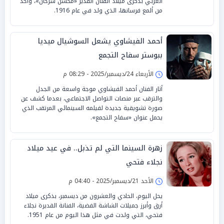
العربي بذكرى ميلاد الفنان القدير «محسن سرحان»، واحد
من ألمع فرسانها، الذي ولد في عام 1916.
أحمد الفيشاوي يشعل السوشيال ميديا
ببوستر سفاح التجمع
الأربعاء 24/ديسمبر/2025 - 08:29 م
أثار الفنان أحمد الفيشاوي موجة واسعة من الجدل
والترقب عبر منصات التواصل الاجتماعي، بعدما كشف عن
صورة تشويقية جديدة لفيلمه السينمائي المرتقب الذي
يحمل عنوان «سفاح التجمع».
زهرة السينما التي لم تذبل.. في عيد ميلاد
نجلاء فتحي
الأحد 21/ديسمبر/2025 - 04:40 م
يحل اليوم، الحادي والعشرون من ديسمبر، بذكرى ميلاد
أرق وأبرز جميلات الشاشة الفضية، الفنانة القديرة نجلاء
فتحي، التي ولدت في مثل هذا اليوم من عام 1951.