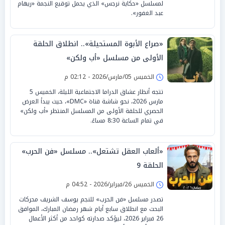
لمسلسل «حكاية نرجس» الذي يحمل توقيع النجمة «ريهام
عبد الغفور».
«صراع الأبوة المستحيلة».. انطلاق الحلقة
الأولى من مسلسل «أب ولكن»
الخميس 05/مارس/2026 - 02:12 م
تتجه أنظار عشاق الدراما الاجتماعية الليلة، الخميس 5
مارس 2026، نحو شاشة قناة «DMC»، حيث يبدأ العرض
الحصري للحلقة الأولى من المسلسل المنتظر «أب ولكن»
في تمام الساعة 8:30 مساءً.
«ألعاب العقل تشتعل».. مسلسل «فن الحرب»
الحلقة 9
الخميس 26/فبراير/2026 - 04:52 م
تصدر مسلسل «فن الحرب» للنجم يوسف الشريف محركات
البحث مع انطلاق سابع أيام شهر رمضان المبارك، الموافق
26 فبراير 2026، ليؤكد صدارته كواحد من أكثر الأعمال