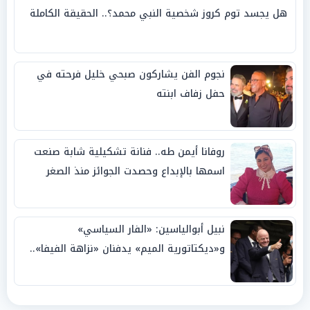
هل يجسد توم كروز شخصية النبي محمد؟.. الحقيقة الكاملة
نجوم الفن يشاركون صبحي خليل فرحته في
حفل زفاف ابنته
روفانا أيمن طه.. فنانة تشكيلية شابة صنعت
اسمها بالإبداع وحصدت الجوائز منذ الصغر
نبيل أبوالياسين: «الفار السياسي»
و«ديكتاتورية الميم» يدفنان «نزاهة الفيفا»..
وإقالة «إنفانتينو» باتت حتمية