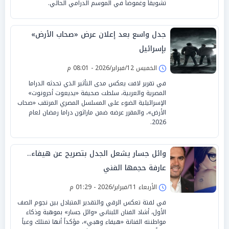
تشويقاً وغموضاً في الموسم الدرامي الحالي.
جدل واسع بعد إعلان عرض «صحاب الأرض»
بإسرائيل
الخميس 12/فبراير/2026 - 08:01 م
في تقرير لافت يعكس مدى التأثير الذي تحدثه الدراما
المصرية والعربية، سلطت صحيفة «يديعوت أحرونوت»
الإسرائيلية الضوء على المسلسل المصري المرتقب «صحاب
الأرض»، والمقرر عرضه ضمن ماراثون دراما رمضان لعام
2026.
وائل جسار يشعل الجدل بتصريح عن هيفاء..
عارفة حجمها الفني
الأربعاء 11/فبراير/2026 - 01:29 م
في لفتة تعكس الرقي والتقدير المتبادل بين نجوم الصف
الأول، أشاد الفنان اللبناني «وائل جسار» بموهبة وذكاء
مواطنته الفنانة «هيفاء وهبي»، مؤكداً أنها تمتلك وعياً