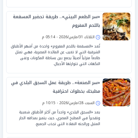
«سر الطعم البيتي».. طريقة تحضير المسقعة
باللحم المفروم
الثلاثاء 31/مارس/2026 - 05:14 م
تُعد «المسقعة باللحم المفروم» واحدة من أشهر الأطباق
الشرقية التي لا تغيب عن المائدة المصرية، فهي تمثل
طابعاً منزلياً أصيلاً يجمع بين بساطة المكونات وغنى
النكهات التي تتوارثها الأجيال.
«سر الصنعة».. طريقة عمل السجق البلدي في
مطبخك بخطوات احترافية
السبت 28/مارس/2026 - 10:15 م
يعد «السجق البلدي» واحداً من أكثر الأطباق شعبية
وتقديراً في المطبخ المصري، حيث يتميز بمذاقه الحار
المتبل ورائحته النفاذة التي تجذب الجميع.