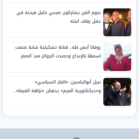
نجوم الفن يشاركون صبحي خليل فرحته في
حفل زفاف ابنته
روفانا أيمن طه.. فنانة تشكيلية شابة صنعت
اسمها بالإبداع وحصدت الجوائز منذ الصغر
نبيل أبوالياسين: «الفار السياسي»
و«ديكتاتورية الميم» يدفنان «نزاهة الفيفا»..
وإقالة «إنفانتينو» باتت حتمية