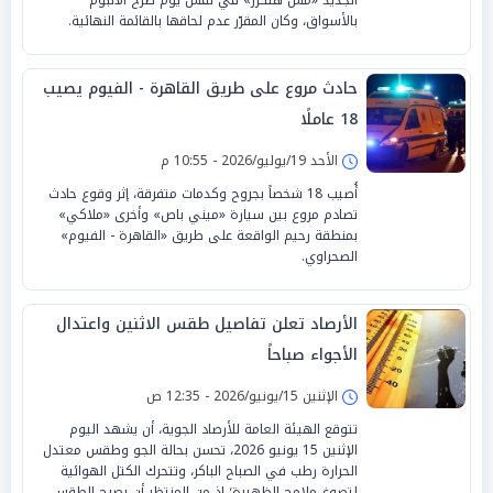
بالأسواق، وكان المقرّر عدم لحاقها بالقائمة النهائية.
حادث مروع على طريق القاهرة - الفيوم يصيب
18 عاملًا
الأحد 19/يوليو/2026 - 10:55 م
أُصيب 18 شخصاً بجروح وكدمات متفرقة، إثر وقوع حادث
تصادم مروع بين سيارة «ميني باص» وأخرى «ملاكي»
بمنطقة رحيم الواقعة على طريق «القاهرة - الفيوم»
الصحراوي.
الأرصاد تعلن تفاصيل طقس الاثنين واعتدال
الأجواء صباحاً
الإثنين 15/يونيو/2026 - 12:35 ص
تتوقع الهيئة العامة للأرصاد الجوية، أن يشهد اليوم
الإثنين 15 يونيو 2026، تحسن بحالة الجو وطقس معتدل
الحرارة رطب في الصباح الباكر، وتتحرك الكتل الهوائية
لتصوغ ملامح الظهيرة؛ إذ من المنتظر أن يصبح الطقس