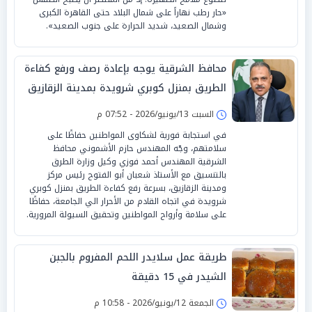
«حار رطب نهاراً على شمال البلاد حتى القاهرة الكبرى
وشمال الصعيد، شديد الحرارة على جنوب الصعيد».
محافظ الشرقية يوجه بإعادة رصف ورفع كفاءة
الطريق بمنزل كوبري شرويدة بمدينة الزقازيق
السبت 13/يونيو/2026 - 07:52 م
‏في استجابة فورية لشكاوى المواطنين حفاظًا على
سلامتهم، وجّه المهندس حازم الأشموني محافظ
الشرقية المهندس أحمد فوزي وكيل وزارة الطرق
بالتنسيق مع الأستاذ شعبان أبو الفتوح رئيس مركز
ومدينة الزقازيق، بسرعة رفع كفاءة الطريق بمنزل كوبري
شرويدة في اتجاه القادم من الأحرار الي الجامعة، حفاظًا
على سلامة وأرواح المواطنين وتحقيق السيولة المرورية.
طريقة عمل سلايدر اللحم المفروم بالجبن
الشيدر في 15 دقيقة
الجمعة 12/يونيو/2026 - 10:58 م