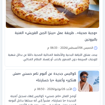
«وجبة صحية».. طريقة عمل «بيتزا الجبن القريش» الغنية
بالبروتين
الخميس 06/أغسطس/2026 - 06:33 م
يبحث عشاق اللياقة البدنية والأنظمة الغذائية الصحية دائمًا عن بدائل شهية
للوجبات السريعة دون الشعور بالذنب أو إفساد النظام الغذائي.
كواليس جديدة عن ألبوم تامر حسني «مش
هتكرر» وأغنية «يا خسارتنا»
الأحد 26/يوليو/2026 - 06:50 م
أوضح الفنان «تامر حسني» كواليس إنهاء تسجيل أغنيته
الجديدة «يا خسارتنا»، مشيراً إلى أنه سجلها بداخل ألبومه
الجديد «مش هتكرر» في نفس يوم طرح الألبوم