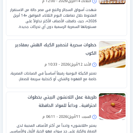
الثلاثاء 14/أبريل/2026 - 12:00 م
شهدت أسواق السجائر والتبغ في مصر حالة من الاستقرار
الملحوظ خلال تعاملات اليوم الثلاثاء، الموافق «14 أبريل
2026»، حيث حافظت الأصناف الأكثر تداولاً على
مستوياتها السعرية الرسمية دون أي تحركات جديدة.
خطوات سحرية لتحضير الكيك الهش بمقادير
الكوب
الأحد 12/أبريل/2026 - 10:33 م
تعتبر الكيكة اليومية رفيقاً أساسياً في الصباحات المصرية،
خاصة مع القهوة والشاي، أو كتحلية سريعة للصغار.
طريقة عمل اللانشون البيتي بخطوات
احترافية.. وداعاً للمواد الحافظة
السبت 11/أبريل/2026 - 06:11 م
يعتبر «اللانشون» واحداً من أكثر الأصناف المحببة لدى
الصغار والكبار على حد سواء، فهو الخيار الأول والأساسي