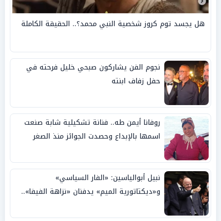
هل يجسد توم كروز شخصية النبي محمد؟.. الحقيقة الكاملة
نجوم الفن يشاركون صبحي خليل فرحته في
حفل زفاف ابنته
روفانا أيمن طه.. فنانة تشكيلية شابة صنعت
اسمها بالإبداع وحصدت الجوائز منذ الصغر
نبيل أبوالياسين: «الفار السياسي»
و«ديكتاتورية الميم» يدفنان «نزاهة الفيفا»..
وإقالة «إنفانتينو» باتت حتمية