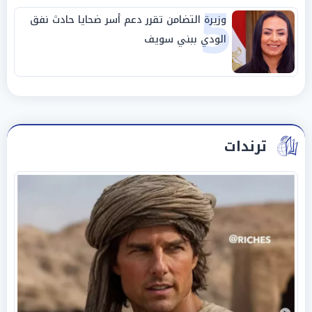
5
وزيرة التضامن تقرر دعم أسر ضحايا حادث نفق
الودي ببني سويف
ترندات