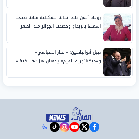
روفانا أيمن طه.. فنانة تشكيلية شابة صنعت
اسمها بالإبداع وحصدت الجوائز منذ الصغر
نبيل أبوالياسين: «الفار السياسي»
و«ديكتاتورية الميم» يدفنان «نزاهة الفيفا»..
وإقالة «إنفانتينو» باتت حتمية
instagram
tiktok
youtube
twitter
facebook