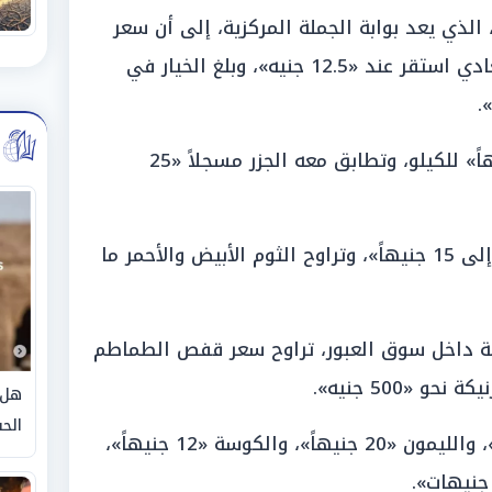
الذي يعد بوابة الجملة المركزية، إلى أن سعر
كيلو الباذنجان الملون والباذنجان العادي استقر عند «12.5 جنيه»، وبلغ الخيار في
ودون القلقاس قيمة بلغت «25 جنيهاً» للكيلو، وتطابق معه الجزر مسجلاً «25
وتأرجحت أسعار البطاطا ما بين «10 إلى 15 جنيهاً»، وتراوح الثوم الأبيض والأحمر ما
ية داخل سوق العبور، تراوح سعر قفص الطماطم
هل 
الحق
وسجل الفلفل جملة نحو «15 جنيهاً»، والليمون «20 جنيهاً»، والكوسة «12 جنيهاً»،