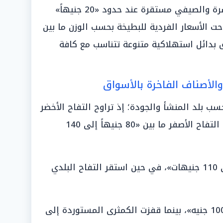
وتحركت أسعار البرتقال بنوعيه أبو سرة والصيفي مستقرة عند حدود «20 جنيهاً»
حت الأسعار الفردية للبطيخة بحسب الوزن ما بين
للأسواق بدائل استهلاكية متنوعة تتناسب مع كافة
والأصناف الفاخرة بالأسواق
حسب بلد المنشأ والجودة؛ إذ تراوح التفاح الأخضر
ما بين «50 إلى 140 جنيهاً»، وتراوح التفاح الأصفر ما بين «80 جنيهاً إلى 140
وتأرجح التفاح الأحمر ما بين «70 إلى 110 جنيهات»، في حين استقر التفاح البلدي
وسجلت الكمثرى المحلية مستوى «100 جنيه»، بينما قفزت الكمثرى المستوردة إلى