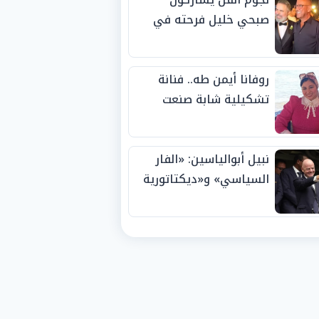
صبحي خليل فرحته في
حفل زفاف ابنته
روفانا أيمن طه.. فنانة
تشكيلية شابة صنعت
اسمها بالإبداع وحصدت
الجوائز منذ الصغر
نبيل أبوالياسين: «الفار
السياسي» و«ديكتاتورية
الميم» يدفنان «نزاهة
الفيفا».. وإقالة
«إنفانتينو» باتت حتمية