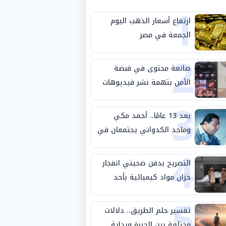
1
ارتفاع أسعار الذهب اليوم
الجمعة في مصر
2
صانعة محتوى في قبضة
الأمن بتهمة نشر فيديوهات
3
خادشة للحياء
بعد 13 عامًا.. أحمد مكي
وماجد الكدواني يجتمعان في
4
«فرصة سعيدة»
التصريح بدفن ضحيتي انفجار
خزان مواد كيميائية بأحد
5
مصانع الفيوم
تفسير حلم الطريق.. دلالات
مختلفة بين الحيرة وبداية