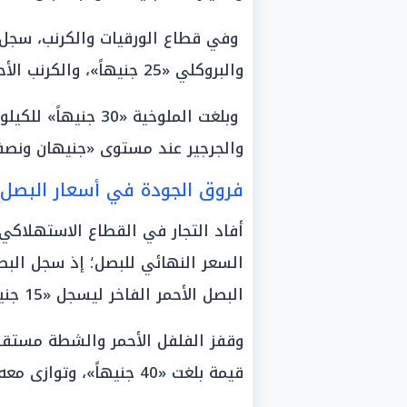
والبروكلي «25 جنيهاً»، والكرنب الأحمر «30 جنيهاً»، والكرنب الأبيض «20 جنيهاً».
وبلغت الملوخية «30
والجرجير عند مستوى «جنيهان ونصف»
فروق الجودة في أسعار البصل و
أفاد التجار في القطاع الاستهلاكي 
البصل الأحمر الفاخر ليسجل «15 جنيهاً» للكيلو.
قيمة بلغت «40 جنيهاً»، وتوازى معه الفلفل الحلو مسجلاً «60 جنيهاً».