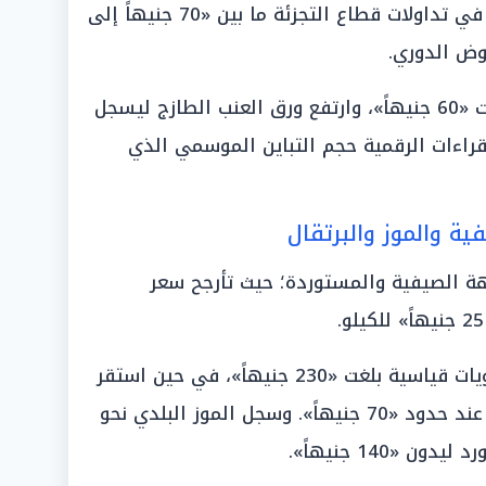
وأوضح التجار أن سعر الليمون تأرجح في تداولات قطاع التجزئة ما بين «70 جنيهاً إلى
وحققت البامية مستويات تداول بلغت «60 جنيهاً»، وارتفع ورق العنب الطازج ليسجل
القراءات الرقمية حجم التباين الموسمي الذي
ة والموز والبرتقال
ة الصيفية والمستوردة؛ حيث تأرجح سعر
وقفز العنب المستورد ليسجل مستويات قياسية بلغت «230 جنيهاً»، في حين استقر
العنب البلدي بنوعيه الأحمر والأخضر عند حدود «70 جنيهاً». وسجل الموز البلدي نحو