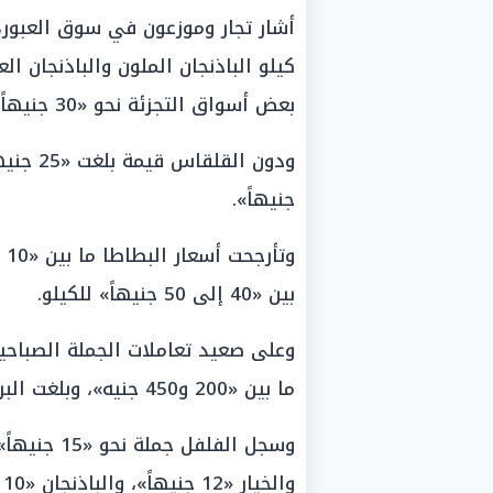
أشار تجار وموزعون في سوق العبور، 
بعض أسواق التجزئة نحو «30 جنيهاً».
جنيهاً».
بين «40 إلى 50 جنيهاً» للكيلو.
وعلى صعيد تعاملات الجملة الصباح
ما بين «200 و450 جنيه»، وبلغت البرنيكة نحو «500 جنيه».
والخيار «12 جنيهاً»، والباذنجان «10 جنيهات».