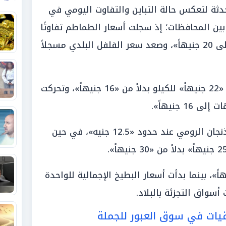
ثة لتعكس حالة التباين والتفاوت اليومي في
ين المحافظات؛ إذ سجلت أسعار الطماطم تفاوتًا
ملحوظاً ليتراوح الكيلو ما بين «15 إلى 20 جنيهاً»، وصعد سعر الفلفل البلدي مسجلاً
وقفزت أسعار البطاطس لتصل إلى «22 جنيهاً» للكيلو بدلاً من «16 جنيهاً»، وتحركت
ورصدت جولات المتابعة استقرار الباذنجان الرومي عند حدود «12.5 جنيه»، في حين
لكوسة قيمة بلغت «25 جنيهاً»، بينما بدأت أسعار البطيخ الإجمالية للواحدة
قيات في سوق العبور للجملة