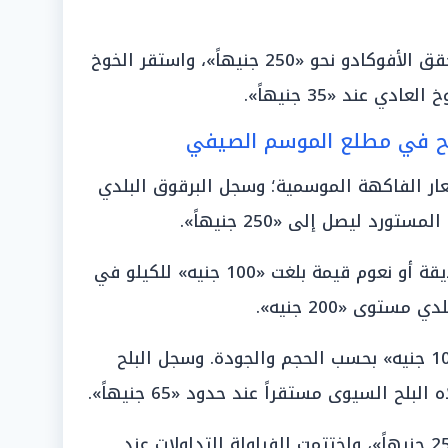
الدون الكيوي قيمة «200 جنيه»، وحقق الأفوكادو نحو «250 جنيهاً»، واستقر الخوخ
لح في مطلع الموسم الصيفي
عار الفاكهة الموسمية؛ وسجل البرقوق البلدي
ودونت أسعار المانجو من أصناف صديقة أو نعوم قيمة بلغت «100 جنيه» للكيلو في
وى «200 جنيه».
وتراوح المشمش ما بين «50 إلى 100 جنيه» بحسب الحجم والجودة. وسجل البلح
واستقرت الجوافة ما بين «15 إلى 25 جنيهاً»، واختتمت الفراولة التداولات عند