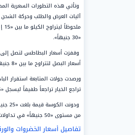
وتأتي هذه التطورات السعرية المحد
آليات العرض والطلب وحركة الشحن ب
«30 جنيهاً».
أسعار البصل لتتراوح ما بين «8 جنيهات إلى 16 جنيهاً».
تراجع الخيار تراجعاً طفيفاً ليسجل «25 جنيهاً» بدلاً من «30 جنيهاً».
ودونت ا
من مستوى «50 جنيهاً» في تداولات أسواق التجزئة بالبلاد.
تفاصيل أسعار الخضروات والور