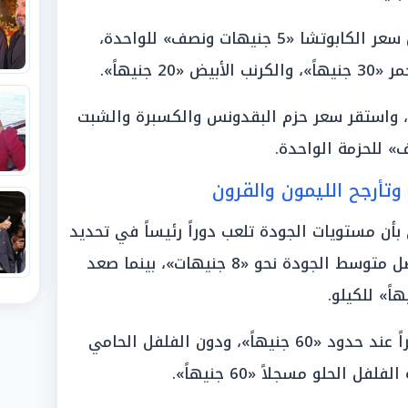
وفي قطاع الورقيات والكرنب، سجل سعر الكابوتشا «5 جنيهات ونصف» للواحدة،
 جنيهاً» للكيلو، واستقر سعر حزم البقدونس والكسبرة والشبت
 للحزمة الواحدة.
تأرجح الليمون والقرون
بأن مستويات الجودة تلعب دوراً رئيساً في تحديد
السعر النهائي للبصل؛ إذ سجل البصل متوسط الجودة نحو «8 جنيهات»، بينما صعد
وقفز الفلفل الأحمر والشطة مستقراً عند حدود «60 جنيهاً»، ودون الفلفل الحامي