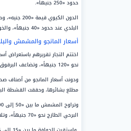
حدود «250 جنيهاً».
البلدي عند حدود «40 جنيهاً»، والخوخ العادي عند «35 جنيهاً».
أسعار المانجو والمشمش والب
اختتم التجار تقريرهم باستعراض أس
نحو «120 جنيهاً»، وتضاعف البرقوق المستورد ليصل إلى «250 جنيهاً».
مطلع بشائرها، وحققت القشطة البلدي مست
البرحي الطازج نحو «70 جنيهاً»، وتلاه البلح السيوى مستقراً عند حدود «65 جنيهاً».