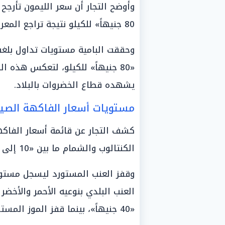
80 جنيهاً» للكيلو نتيجة تراجع المعروض الدوري.
«80 جنيهاً» للكيلو، لتعكس هذه 
يشهده قطاع الخضروات بالبلاد.
مستويات أسعار الفاكهة الصيفي
كشف التجار عن قائمة أسعار الفاكه
الكنتالوب والشمام ما بين «10 إلى 25 جنيهاً» للكيلو.
«40 جنيهاً»، بينما قفز الموز المستورد ليدون «140 جنيهاً».