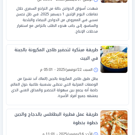
شهدت أسواق الدواجن حالة من التراجع السعري خلال
تعاملات اليوم الإثنين 1 ديسمبر 2025، في ظل تحسن
نسبي في المعروض من الدواجن البيضاء والبلدية
والساسو، إلى جانب هدوء الطلب بالتزامن مع استقرار
مدخلات الإنتاج.
طريقة مبتكرة لتحضير طاجن المكرونة بالجبنة
في البيت
السبت 22/نوفمبر/2025 - 05:01 م
يظل طبق طاجن المكرونة بالجبن (الماك آند تشيز) من
الوصفات المنزلية التي تحظى بشعبية طاغية حول العالم،
خاصة أنه يجمع بين سهولة التحضير والمذاق الغني الذي
يعشقه جميع أفراد الأسرة.
طريقة عمل فطيرة البطاطس بالدجاج والجبن
خطوة بخطوة
الأحد 16/نوفمبر/2025 - 11:01 م