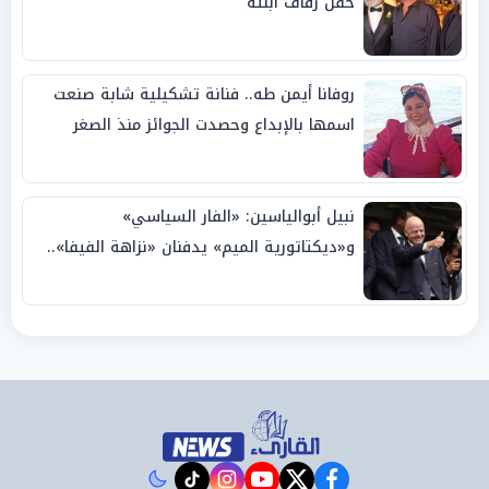
حفل زفاف ابنته
روفانا أيمن طه.. فنانة تشكيلية شابة صنعت
اسمها بالإبداع وحصدت الجوائز منذ الصغر
نبيل أبوالياسين: «الفار السياسي»
و«ديكتاتورية الميم» يدفنان «نزاهة الفيفا»..
وإقالة «إنفانتينو» باتت حتمية
instagram
tiktok
youtube
twitter
facebook