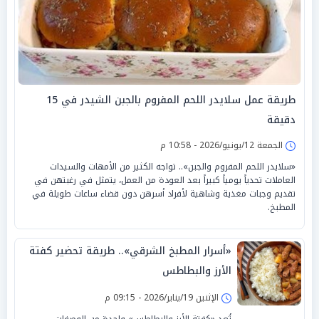
طريقة عمل سلايدر اللحم المفروم بالجبن الشيدر في 15
دقيقة
الجمعة 12/يونيو/2026 - 10:58 م
«سلايدر اللحم المفروم والجبن».. تواجه الكثير من الأمهات والسيدات
العاملات تحدياً يومياً كبيراً بعد العودة من العمل، يتمثل في رغبتهن في
تقديم وجبات مغذية وشاهية لأفراد أسرهن دون قضاء ساعات طويلة في
المطبخ.
«أسرار المطبخ الشرقي».. طريقة تحضير كفتة
الأرز والبطاطس
الإثنين 19/يناير/2026 - 09:15 م
تُعد «كفتة الأرز والبطاطس» واحدة من الوصفات