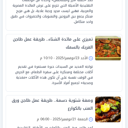
التقليدية الأصيلة التي تتربع على عرش المائدة المصرية
والعربية، فهي ليست مجرد وجبة عادية، بل هي مزيج
مبتكر يجمع بين البروتين والنشويات والخضروات في طبق
واحد متكامل.
تميزي على مائدة الشتاء.. طريقة عمل طاجن
الفريك بالسمك
الأحد 23/نوفمبر/2025 - 10:10 م
تواجه العديد من السيدات حيرة مستمرة في تقديم
أكلات مختلفة ومبتكرة على سفرة الطعام، مع الحرص
في الوقت نفسه على أن تكون هذه الأكلات «مغذية
وصحية» لجميع أفراد الأسرة.
وصفة شتوية دسمة.. طريقة عمل طاجن ورق
العنب بالكوارع
الجمعة 21/نوفمبر/2025 - 06:00 م
يُعد طاجن ورق العنب بالكوارع من الأطباق التقليدية