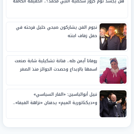
هل يجسد توم كروز شخصية النبي محمد؟.. الحقيقة الكاملة
نجوم الفن يشاركون صبحي خليل فرحته في
حفل زفاف ابنته
روفانا أيمن طه.. فنانة تشكيلية شابة صنعت
اسمها بالإبداع وحصدت الجوائز منذ الصغر
نبيل أبوالياسين: «الفار السياسي»
و«ديكتاتورية الميم» يدفنان «نزاهة الفيفا»..
وإقالة «إنفانتينو» باتت حتمية