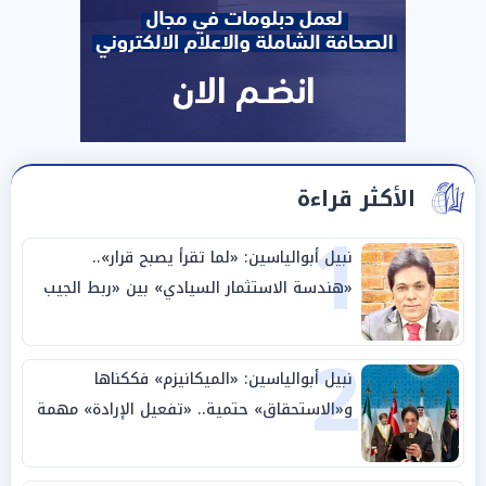
الأكثر قراءة
1
نبيل أبوالياسين: «لما تقرأ يصبح قرار»..
«هندسة الاستثمار السيادي» بين «ربط الجيب
بالوطن» و«سيادة الكلمة»
2
نبيل أبوالياسين: «الميكانيزم» فككناها
و«الاستحقاق» حتمية.. «تفعيل الإرادة» مهمة
الجامعة العربية