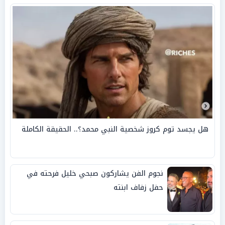
هل يجسد توم كروز شخصية النبي محمد؟.. الحقيقة الكاملة
نجوم الفن يشاركون صبحي خليل فرحته في
حفل زفاف ابنته