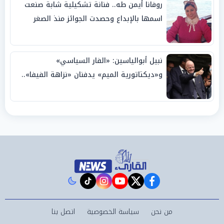
روفانا أيمن طه.. فنانة تشكيلية شابة صنعت
اسمها بالإبداع وحصدت الجوائز منذ الصغر
نبيل أبوالياسين: «الفار السياسي»
و«ديكتاتورية الميم» يدفنان «نزاهة الفيفا»..
وإقالة «إنفانتينو» باتت حتمية
instagram
tiktok
youtube
twitter
facebook
من نحن
سياسة الخصوصية
اتصل بنا