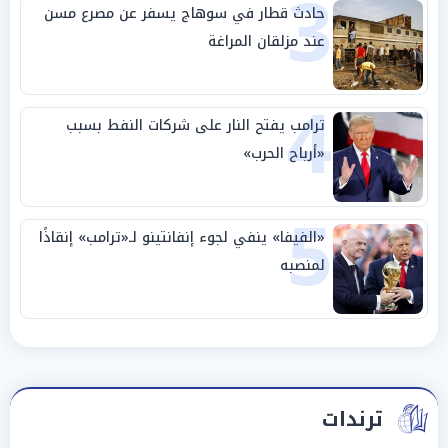
3
حادث قطار في سوهاج يسفر عن مصرع مسن
عند مزلقان المراغة
4
ترامب يفتح النار على شركات النفط بسبب
«أرباح الحرب»
5
«الفيفا» ينفي لجوء إنفانتينو لـ«ترامب» إنقاذًا
لمنصبه
ترندات