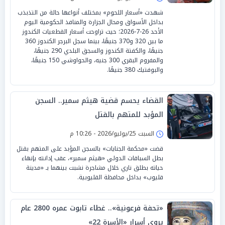
شهدت «أسعار اللحوم» بمختلف أنواعها حالة من التذبذب
بداخل الأسواق ومحال الجزارة والمنافذ الحكومية اليوم
الأحد 26-7-2026؛ حيث تراوحت أسعار القطعيات الكندوز
ما بين 320 و370 جنيهًا، بينما سجل البرجر الكندوز 360
جنيهًا، والكفتة الكندوز والسجق البلدي 290 جنيهًا،
والمفروم البقري 300 جنيه، والحواوشي 150 جنيهًا،
والبوفتيك 380 جنيهًا.
القضاء يحسم قضية هيثم سمير.. السجن
المؤبد للمتهم بالقتل
السبت 25/يوليو/2026 - 10:26 م
قضت «محكمة الجنايات» بالسجن المؤبد على المتهم بقتل
بطل السباقات الدولي «هيثم سمير»، عقب إدانته بإنهاء
حياته بطلق ناري خلال مشاجرة نشبت بينهما بـ «مدينة
قليوب» بداخل محافظة القليوبية.
«تحفة فرعونية».. غطاء تابوت عمره 2800 عام
يروي أسرار «الأسرة 22»