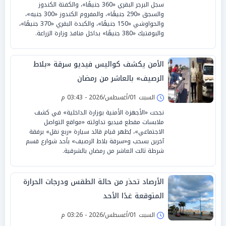
سجل البرجر البقري «360 جنيهًا»، والكفتة الكندوز
والسجق «290 جنيهًا»، والمفروم الكندوز «300 جنيه»،
والحواوشي «150 جنيهًا»، والكبدة البقري «370 جنيهًا»،
والبوفتيك «380 جنيهًا» بداخل منافذ وزارة الزراعة.
الأمن يكشف كواليس فيديو سرقة «بلاط
الرصيف» بالعاشر من رمضان
السبت 01/أغسطس/2026 - 03:43 م
نجحت «الأجهزة الأمنية بوزارة الداخلية» في كشف
ملابسات مقطع فيديو تداولته «مواقع التواصل
الاجتماعي»، يُظهر قيام قائد سيارة «ربع نقل» برفقة
آخرين بسحب و«سرقة بلاط الرصيف» بأحد شوارع قسم
شرطة ثالث العاشر من رمضان بالشرقية.
الأرصاد تحذر من حالة الطقس ودرجات الحرارة
المتوقعة غدًا الأحد
السبت 01/أغسطس/2026 - 03:26 م