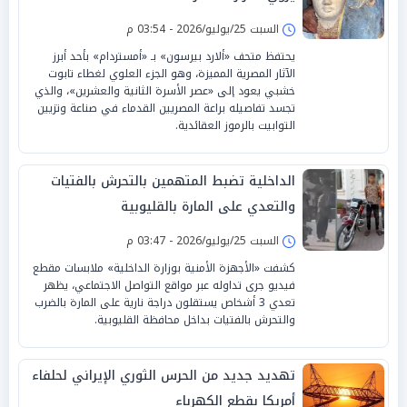
السبت 25/يوليو/2026 - 03:54 م
يحتفظ متحف «ألارد بيرسون» بـ «أمستردام» بأحد أبرز
الآثار المصرية المميزة، وهو الجزء العلوي لغطاء تابوت
خشبي يعود إلى «عصر الأسرة الثانية والعشرين»، والذي
تجسد تفاصيله براعة المصريين القدماء في صناعة وتزيين
التوابيت بالرموز العقائدية.
الداخلية تضبط المتهمين بالتحرش بالفتيات
والتعدي على المارة بالقليوبية
السبت 25/يوليو/2026 - 03:47 م
كشفت «الأجهزة الأمنية بوزارة الداخلية» ملابسات مقطع
فيديو جرى تداوله عبر مواقع التواصل الاجتماعي، يظهر
تعدي 3 أشخاص يستقلون دراجة نارية على المارة بالضرب
والتحرش بالفتيات بداخل محافظة القليوبية.
تهديد جديد من الحرس الثوري الإيراني لحلفاء
أمريكا بقطع الكهرباء