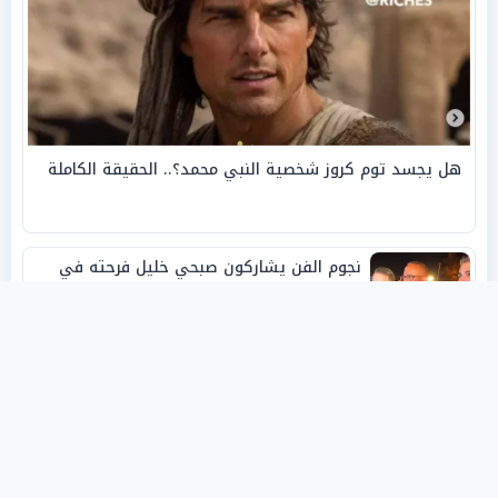
هل يجسد توم كروز شخصية النبي محمد؟.. الحقيقة الكاملة
نجوم الفن يشاركون صبحي خليل فرحته في
حفل زفاف ابنته
روفانا أيمن طه.. فنانة تشكيلية شابة صنعت
اسمها بالإبداع وحصدت الجوائز منذ الصغر